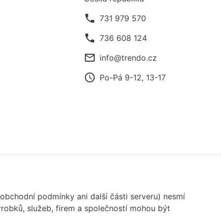
phone
731 979 570
phone
736 608 124
mail_outline
info@trendo.cz
access_time
Po-Pá 9-12, 13-17
 obchodní podmínky ani další části serveru) nesmí
robků, služeb, firem a společností mohou být
.