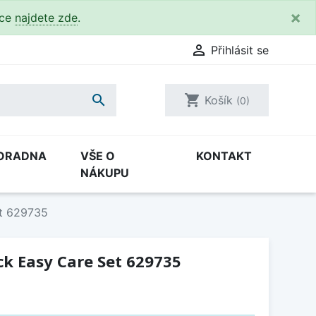
×
kce
najdete zde
.

Přihlásit se

shopping_cart
Košík
(0)
ORADNA
VŠE O
KONTAKT
NÁKUPU
et 629735
ock Easy Care Set 629735