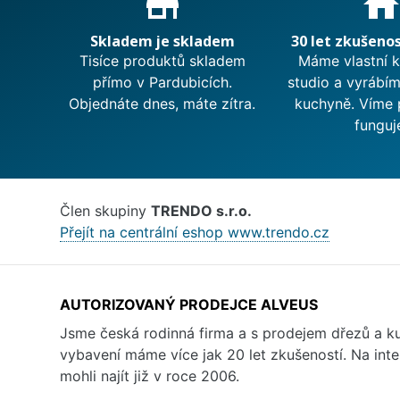
store_mall_directory
hom
Skladem je skladem
30 let zkušenos
Tisíce produktů skladem
Máme vlastní 
přímo v Pardubicích.
studio a vyrábí
Objednáte dnes, máte zítra.
kuchyně. Víme 
funguj
Člen skupiny
TRENDO s.r.o.
Přejít na centrální eshop www.trendo.cz
AUTORIZOVANÝ PRODEJCE ALVEUS
Jsme česká rodinná firma a s prodejem dřezů a 
vybavení máme více jak 20 let zkušeností. Na inte
mohli najít již v roce 2006.