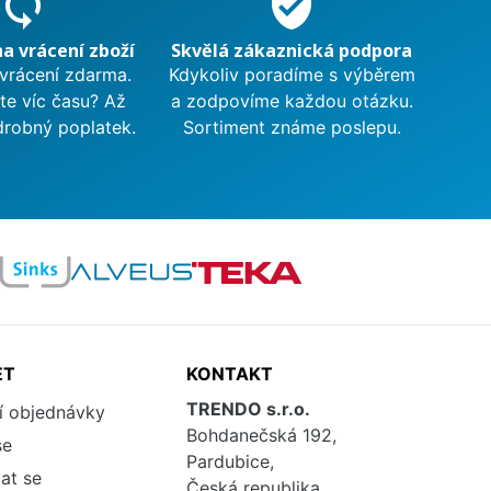
sync
verified_user
na vrácení zboží
Skvělá zákaznická podpora
 vrácení zdarma.
Kdykoliv poradíme s výběrem
te víc času? Až
a zodpovíme každou otázku.
drobný poplatek.
Sortiment známe poslepu.
ET
KONTAKT
TRENDO s.r.o.
í objednávky
Bohdanečská 192,
se
Pardubice,
at se
Česká republika