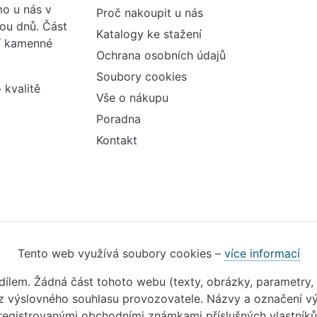
o u nás v
Proč nakoupit u nás
vou dnů. Část
Katalogy ke stažení
ší kamenné
Ochrana osobních údajů
Soubory cookies
 kvalitě
Vše o nákupu
Poradna
Kontakt
Tento web využívá soubory cookies –
více informací
m dílem. Žádná část tohoto webu (texty, obrázky, parametry,
 výslovného souhlasu provozovatele. Názvy a označení vý
registrovanými obchodními známkami příslušných vlastníků