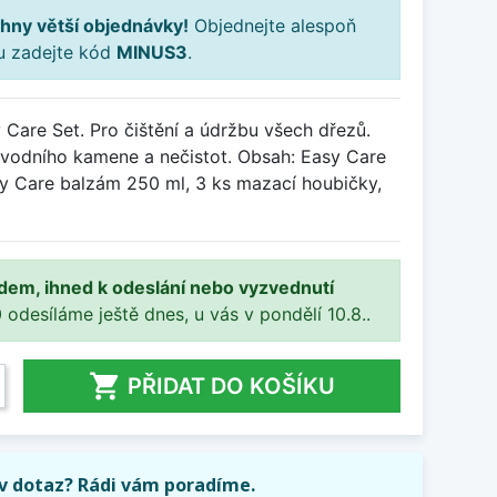
hny větší objednávky!
Objednejte alespoň
ku zadejte kód
MINUS3
.
 Care Set. Pro čištění a údržbu všech dřezů.
vodního kamene a nečistot. Obsah: Easy Care
 Care balzám 250 ml, 3 ks mazací houbičky,
adem, ihned k odeslání nebo vyzvednutí
 odesíláme ještě dnes, u vás v pondělí 10.8..

PŘIDAT DO KOŠÍKU
iv dotaz? Rádi vám poradíme.