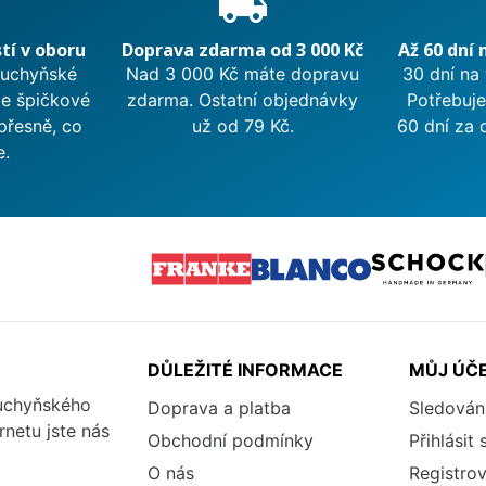
e
local_shipping
tí v oboru
Doprava zdarma od 3 000 Kč
Až 60 dní 
kuchyňské
Nad 3 000 Kč máte dopravu
30 dní na
me špičkové
zdarma. Ostatní objednávky
Potřebuje
přesně, co
už od 79 Kč.
60 dní za 
e.
DŮLEŽITÉ INFORMACE
MŮJ ÚČ
kuchyňského
Doprava a platba
Sledován
rnetu jste nás
Obchodní podmínky
Přihlásit 
O nás
Registrov