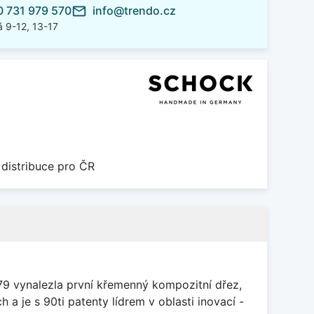
 731 979 570
info@trendo.cz
mail_outline
 9-12, 13-17
 distribuce pro ČR
79 vynalezla první křemenný kompozitní dřez,
 a je s 90ti patenty lídrem v oblasti inovací -