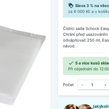
loyalty
Sleva 3 % na všec
za 8 000 Kč a v koší
Čistící sada Schock Easy
Chrání před usazováním 
odvápňovač 250 ml, Easy
návod.

5 a více kusů skl
Při objednání do 12:00
Počet
−
+
Jakýkol