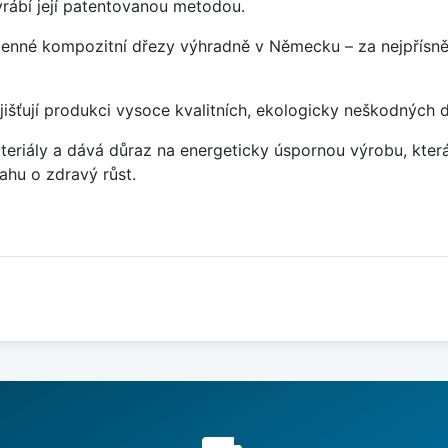
rábí její patentovanou metodou.
enné kompozitní dřezy výhradně v Německu – za nejpřísněj
jišťují produkci vysoce kvalitních, ekologicky neškodných 
eriály a dává důraz na energeticky úspornou výrobu, která 
hu o zdravý růst.