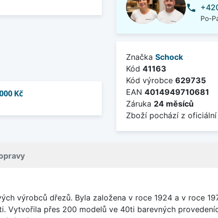
+420
phone
Po-Pá
Značka
Schock
Kód
41163
Kód výrobce
629735
EAN
4014949710681
000 Kč
Záruka
24 měsíců
Zboží pochází z oficiální
opravy
vých výrobců dřezů. Byla založena v roce 1924 a v roce 19
ti. Vytvořila přes 200 modelů ve 40ti barevných provedeních