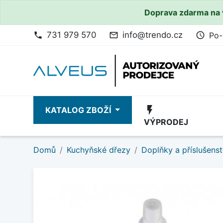
Doprava zdarma na 
731 979 570
info@trendo.cz
Po-
phone
mail_outline
access_time
flash_on
KATALOG ZBOŽÍ
VÝPRODEJ
Domů
Kuchyňské dřezy
Doplňky a příslušenst