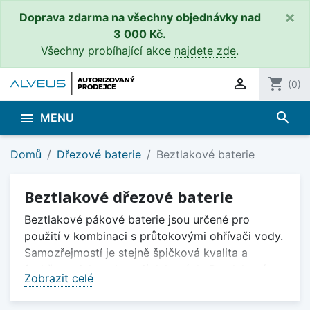
×
Doprava zdarma na všechny objednávky nad
3 000 Kč.
Všechny probíhající akce
najdete zde
.

shopping_cart
(0)
search

MENU
Domů
Dřezové baterie
Beztlakové baterie
Beztlakové dřezové baterie
Beztlakové pákové baterie jsou určené pro
použití v kombinaci s průtokovými ohřívači vody.
Samozřejmostí je stejně špičková kvalita a
funkčnost jako u baterií tlakových. Beztlakové
Zobrazit celé
vodovodní baterie fungují v principu asi takto. Po
puštění teplé vody dojde k uvolnění ventilu a