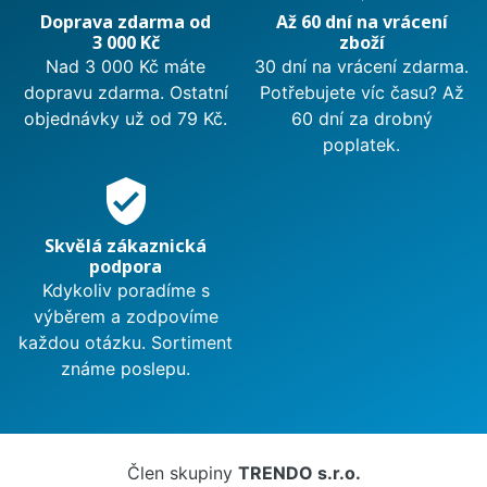
Doprava zdarma od
Až 60 dní na vrácení
3 000 Kč
zboží
Nad 3 000 Kč máte
30 dní na vrácení zdarma.
dopravu zdarma. Ostatní
Potřebujete víc času? Až
objednávky už od 79 Kč.
60 dní za drobný
poplatek.
verified_user
Skvělá zákaznická
podpora
Kdykoliv poradíme s
výběrem a zodpovíme
každou otázku. Sortiment
známe poslepu.
Člen skupiny
TRENDO s.r.o.