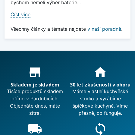
bychom neměli výběr baterie...
Číst více
Všechny články a témata najdete
v naší poradně
.
Proč nakupovat u nás?
store_mall_directory
home
Skladem je skladem
30 let zkušeností v oboru
Tisíce produktů skladem
Máme vlastní kuchyňské
přímo v Pardubicích.
studio a vyrábíme
Objednáte dnes, máte
špičkové kuchyně. Víme
zítra.
přesně, co funguje.
local_shipping
sync