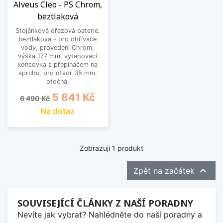
Alveus Cleo - PS Chrom,
beztlaková
Stojánková dřezová baterie,
beztlaková - pro ohřívače
vody, provedení Chrom,
výška 177 mm, vytahovací
koncovka s přepínačem na
sprchu, pro otvor 35 mm,
otočná.
Běžná cena
Cena
5 841 Kč
6 490 Kč
Na dotaz
Zobrazuji 1 produkt

Zpět na začátek
SOUVISEJÍCÍ ČLÁNKY Z NAŠÍ PORADNY
Nevíte jak vybrat? Nahlédněte do naší poradny a