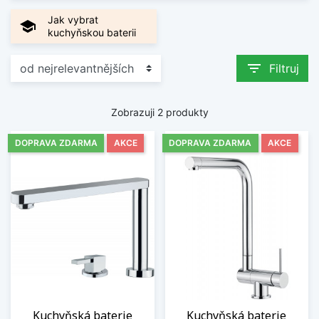
Jak vybrat
school
kuchyňskou baterii
filter_list
Filtruj
Zobrazuji 2 produkty
DOPRAVA ZDARMA
AKCE
DOPRAVA ZDARMA
AKCE
Kuchyňská baterie
Kuchyňská baterie