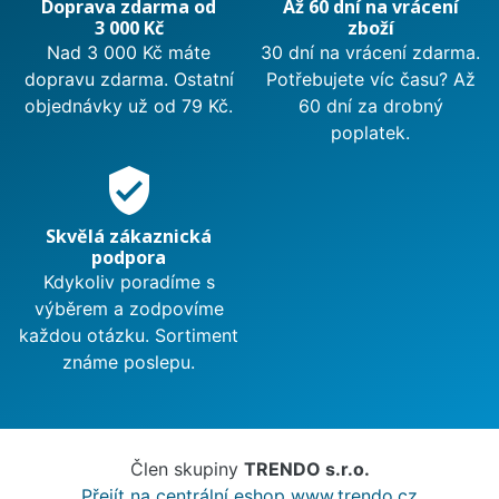
Doprava zdarma od
Až 60 dní na vrácení
3 000 Kč
zboží
Nad 3 000 Kč máte
30 dní na vrácení zdarma.
dopravu zdarma. Ostatní
Potřebujete víc času? Až
objednávky už od 79 Kč.
60 dní za drobný
poplatek.
verified_user
Skvělá zákaznická
podpora
Kdykoliv poradíme s
výběrem a zodpovíme
každou otázku. Sortiment
známe poslepu.
Člen skupiny
TRENDO s.r.o.
Přejít na centrální eshop www.trendo.cz