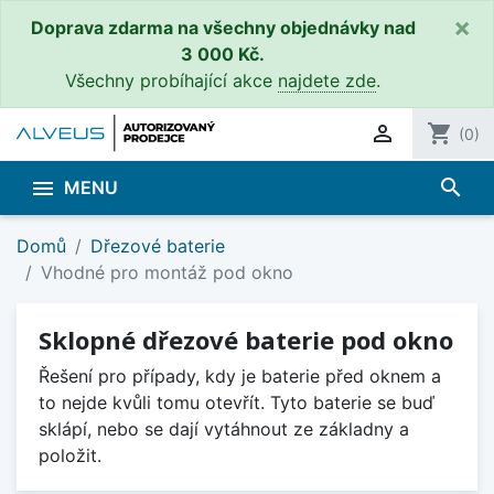
×
Doprava zdarma na všechny objednávky nad
3 000 Kč.
Všechny probíhající akce
najdete zde
.

shopping_cart
(0)
search

MENU
Domů
Dřezové baterie
Vhodné pro montáž pod okno
Sklopné dřezové baterie pod okno
Řešení pro případy, kdy je baterie před oknem a
to nejde kvůli tomu otevřít. Tyto baterie se buď
sklápí, nebo se dají vytáhnout ze základny a
položit.