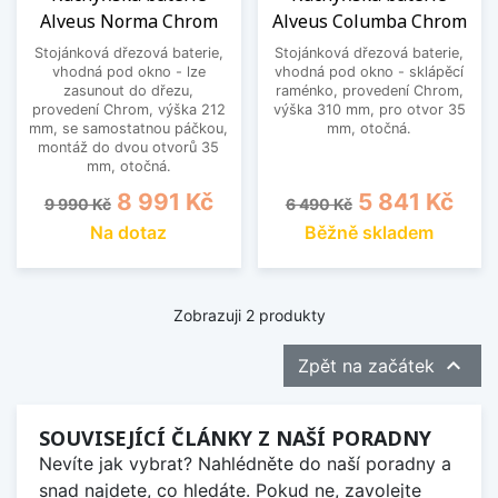
Alveus Norma Chrom
Alveus Columba Chrom
Stojánková dřezová baterie,
Stojánková dřezová baterie,
vhodná pod okno - lze
vhodná pod okno - sklápěcí
zasunout do dřezu,
raménko, provedení Chrom,
provedení Chrom, výška 212
výška 310 mm, pro otvor 35
mm, se samostatnou páčkou,
mm, otočná.
montáž do dvou otvorů 35
mm, otočná.
Běžná cena
Cena
Běžná cena
Cena
8 991 Kč
5 841 Kč
9 990 Kč
6 490 Kč
Na dotaz
Běžně skladem
Zobrazuji 2 produkty

Zpět na začátek
SOUVISEJÍCÍ ČLÁNKY Z NAŠÍ PORADNY
Nevíte jak vybrat? Nahlédněte do naší poradny a
snad najdete, co hledáte. Pokud ne, zavolejte