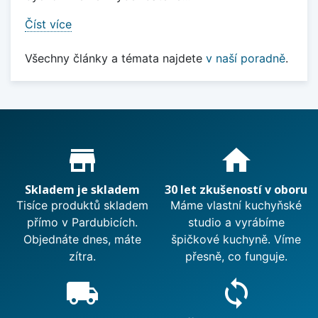
Číst více
Všechny články a témata najdete
v naší poradně
.
Proč nakupovat u nás?
store_mall_directory
home
Skladem je skladem
30 let zkušeností v oboru
Tisíce produktů skladem
Máme vlastní kuchyňské
přímo v Pardubicích.
studio a vyrábíme
Objednáte dnes, máte
špičkové kuchyně. Víme
zítra.
přesně, co funguje.
local_shipping
sync