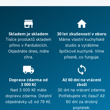
Proč nakupovat u nás?
store_mall_directory
home
Skladem je skladem
30 let zkušeností v oboru
Tisíce produktů skladem
Máme vlastní kuchyňské
přímo v Pardubicích.
studio a vyrábíme
Objednáte dnes, máte
špičkové kuchyně. Víme
zítra.
přesně, co funguje.
local_shipping
sync
Doprava zdarma od
Až 60 dní na vrácení
3 000 Kč
zboží
Nad 3 000 Kč máte
30 dní na vrácení zdarma.
dopravu zdarma. Ostatní
Potřebujete víc času? Až
objednávky už od 79 Kč.
60 dní za drobný
poplatek.