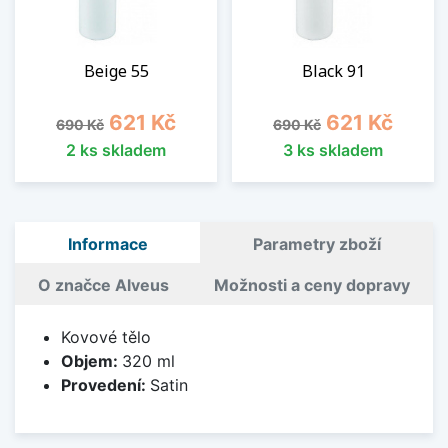
Beige 55
Black 91
Běžná cena
Cena
Běžná cena
Cena
621 Kč
621 Kč
690 Kč
690 Kč
2 ks skladem
3 ks skladem
Informace
Parametry zboží
O značce Alveus
Možnosti a ceny dopravy
Kovové tělo
Objem:
320 ml
Provedení:
Satin