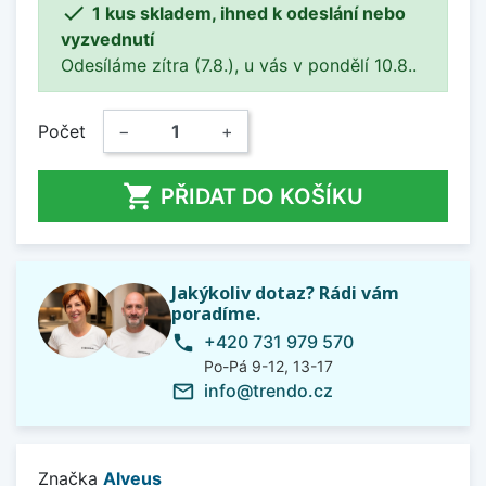

1 kus skladem, ihned k odeslání nebo
vyzvednutí
Odesíláme zítra (7.8.), u vás v pondělí 10.8..
Počet
−
+

PŘIDAT DO KOŠÍKU
Jakýkoliv dotaz? Rádi vám
poradíme.
+420 731 979 570
phone
Po-Pá 9-12, 13-17
info@trendo.cz
mail_outline
Značka
Alveus