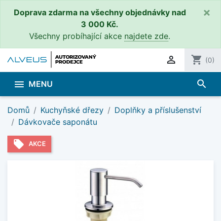
×
Doprava zdarma na všechny objednávky nad
3 000 Kč.
Všechny probíhající akce
najdete zde
.

shopping_cart
(0)
search

MENU
Domů
Kuchyňské dřezy
Doplňky a příslušenství
Dávkovače saponátu
local_offer
AKCE