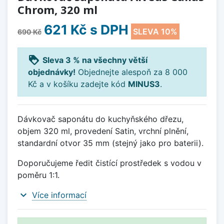
Chrom, 320 ml
621 Kč
s DPH
SLEVA 10%
690 Kč
loyalty
Sleva 3 % na všechny větší
objednávky!
Objednejte alespoň za 8 000
Kč a v košíku zadejte kód
MINUS3
.
Dávkovač saponátu do kuchyňského dřezu,
objem 320 ml, provedení Satin, vrchní plnění,
standardní otvor 35 mm (stejný jako pro baterii).
Doporučujeme ředit čistící prostředek s vodou v
poměru 1:1.
expand_more
Více informací