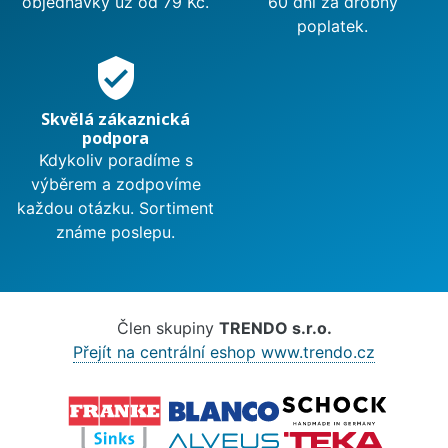
objednávky už od 79 Kč.
60 dní za drobný
poplatek.
verified_user
Skvělá zákaznická
podpora
Kdykoliv poradíme s
výběrem a zodpovíme
každou otázku. Sortiment
známe poslepu.
Člen skupiny
TRENDO s.r.o.
Přejít na centrální eshop www.trendo.cz