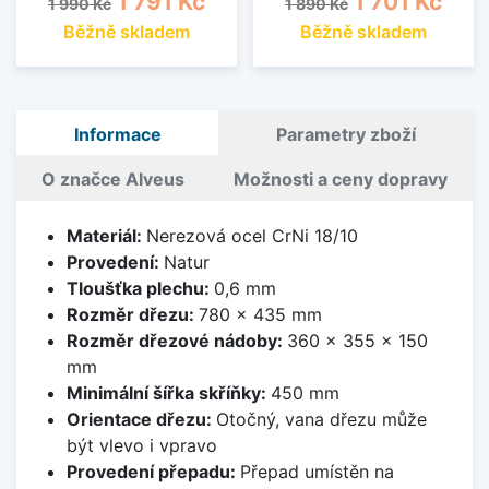
1 791 Kč
1 701 Kč
1 990 Kč
1 890 Kč
Běžně skladem
Běžně skladem
Informace
Parametry zboží
O značce Alveus
Možnosti a ceny dopravy
Materiál:
Nerezová ocel CrNi 18/10
Provedení:
Natur
Tloušťka plechu:
0,6 mm
Rozměr dřezu:
780 x 435 mm
Rozměr dřezové nádoby:
360 x 355 x 150
mm
Minimální šířka skříňky:
450 mm
Orientace dřezu:
Otočný, vana dřezu může
být vlevo i vpravo
Provedení přepadu:
Přepad umístěn na