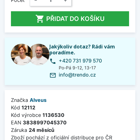
Počet
−
+

PŘIDAT DO KOŠÍKU
Jakýkoliv dotaz? Rádi vám
poradíme.
+420 731 979 570
phone
Po-Pá 9-12, 13-17
info@trendo.cz
mail_outline
Značka
Alveus
Kód
12112
Kód výrobce
1136530
EAN
3838997045370
Záruka
24 měsíců
Zboží pochází z oficiální distribuce pro ČR