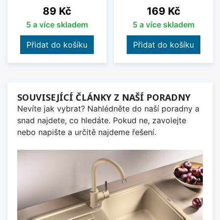
Cena
Cena
89 Kč
169 Kč
5 a více skladem
5 a více skladem
Přidat do košíku
Přidat do košíku
SOUVISEJÍCÍ ČLÁNKY Z NAŠÍ PORADNY
Nevíte jak vybrat? Nahlédněte do naší poradny a
snad najdete, co hledáte. Pokud ne, zavolejte
nebo napište a určitě najdeme řešení.