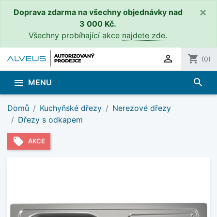
×
Doprava zdarma na všechny objednávky nad
3 000 Kč.
Všechny probíhající akce
najdete zde
.

shopping_cart
(0)
search

MENU
Domů
Kuchyňské dřezy
Nerezové dřezy
Dřezy s odkapem
local_offer
AKCE