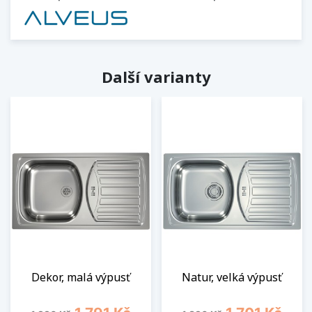
Další varianty
Dekor, malá výpusť
Natur, velká výpusť
Běžná cena
Cena
Běžná cena
Cena