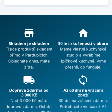
Proč nakupovat u nás?
store_mall_directory
home
Skladem je skladem
30 let zkušeností v oboru
Tisíce produktů skladem
Máme vlastní kuchyňské
přímo v Pardubicích.
studio a vyrábíme
Objednáte dnes, máte
špičkové kuchyně. Víme
zítra.
přesně, co funguje.
local_shipping
sync
Doprava zdarma od
Až 60 dní na vrácení
3 000 Kč
zboží
Nad 3 000 Kč máte
30 dní na vrácení zdarma.
dopravu zdarma. Ostatní
Potřebujete víc času? Až