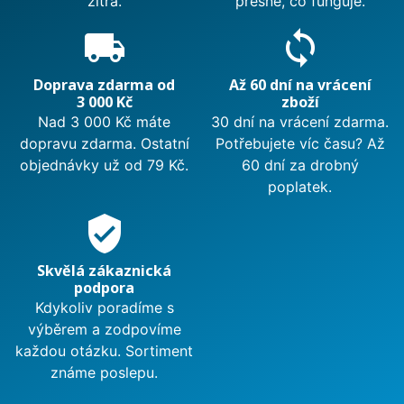
zítra.
přesně, co funguje.
local_shipping
sync
Doprava zdarma od
Až 60 dní na vrácení
3 000 Kč
zboží
Nad 3 000 Kč máte
30 dní na vrácení zdarma.
dopravu zdarma. Ostatní
Potřebujete víc času? Až
objednávky už od 79 Kč.
60 dní za drobný
poplatek.
verified_user
Skvělá zákaznická
podpora
Kdykoliv poradíme s
výběrem a zodpovíme
každou otázku. Sortiment
známe poslepu.