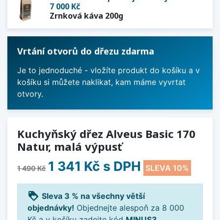
7 000 Kč
Zrnková káva 200g
Vrtání otvorů do dřezu zdarma
Je to jednoduché - vložíte produkt do košíku a v
košíku si můžete naklikat, kam máme vyvrtat
otvory.
Kuchyňský dřez Alveus Basic 170
Natur, malá výpusť
1 341 Kč
s DPH
SLEVA 10%
1 490 Kč
loyalty
Sleva 3 % na všechny větší
objednávky!
Objednejte alespoň za 8 000
Kč a v košíku zadejte kód
MINUS3
.