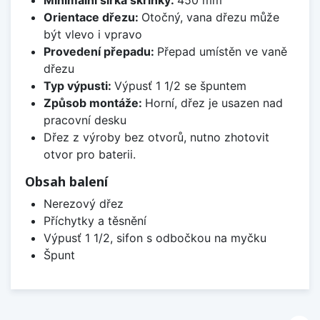
Minimální šířka skříňky:
450 mm
Orientace dřezu:
Otočný, vana dřezu může
být vlevo i vpravo
Provedení přepadu:
Přepad umístěn ve vaně
dřezu
Typ výpusti:
Výpusť 1 1/2 se špuntem
Způsob montáže:
Horní, dřez je usazen nad
pracovní desku
Dřez z výroby bez otvorů, nutno zhotovit
otvor pro baterii.
Obsah balení
Nerezový dřez
Příchytky a těsnění
Výpusť 1 1/2, sifon s odbočkou na myčku
Špunt