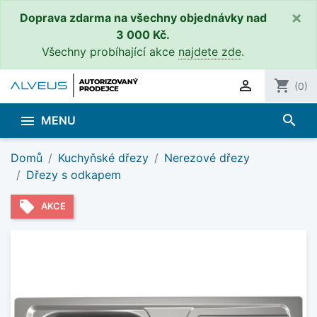
×
Doprava zdarma na všechny objednávky nad
3 000 Kč.
Všechny probíhající akce
najdete zde
.

shopping_cart
(0)
search

MENU
Domů
Kuchyňské dřezy
Nerezové dřezy
Dřezy s odkapem
local_offer
AKCE