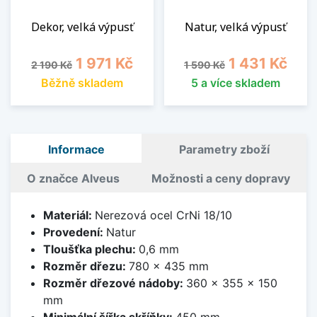
Dekor, velká výpusť
Natur, velká výpusť
Běžná cena
Cena
Běžná cena
Cena
1 971 Kč
1 431 Kč
2 190 Kč
1 590 Kč
Běžně skladem
5 a více skladem
Informace
Parametry zboží
O značce Alveus
Možnosti a ceny dopravy
Materiál:
Nerezová ocel CrNi 18/10
Provedení:
Natur
Tloušťka plechu:
0,6 mm
Rozměr dřezu:
780 x 435 mm
Rozměr dřezové nádoby:
360 x 355 x 150
mm