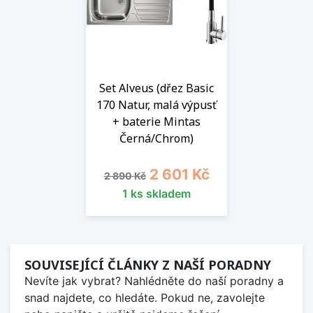
Set Alveus (dřez Basic
170 Natur, malá výpusť
+ baterie Mintas
Černá/Chrom)
Běžná cena
Cena
2 601 Kč
2 890 Kč
1 ks skladem
SOUVISEJÍCÍ ČLÁNKY Z NAŠÍ PORADNY
Nevíte jak vybrat? Nahlédněte do naší poradny a
snad najdete, co hledáte. Pokud ne, zavolejte