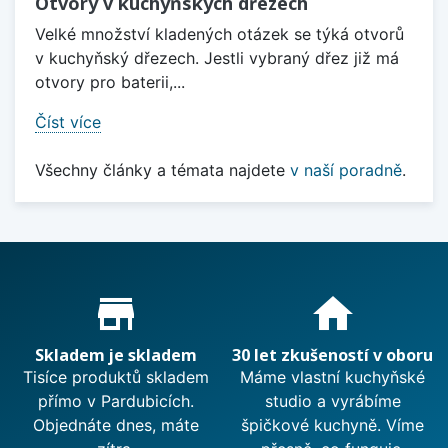
Otvory v kuchyňských dřezech
Velké množství kladených otázek se týká otvorů
v kuchyňský dřezech. Jestli vybraný dřez již má
otvory pro baterii,...
Číst více
Všechny články a témata najdete
v naší poradně
.
Proč nakupovat u nás?
store_mall_directory
home
Skladem je skladem
30 let zkušeností v oboru
Tisíce produktů skladem
Máme vlastní kuchyňské
přímo v Pardubicích.
studio a vyrábíme
Objednáte dnes, máte
špičkové kuchyně. Víme