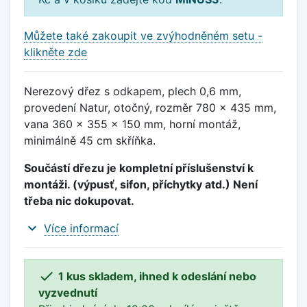
Můžete také zakoupit ve zvýhodněném setu -
klikněte zde
Nerezový dřez s odkapem, plech 0,6 mm,
provedení Natur, otočný, rozměr 780 x 435 mm,
vana 360 x 355 x 150 mm, horní montáž,
minimálně 45 cm skříňka.
Součástí dřezu je kompletní příslušenství k
montáži. (výpusť, sifon, příchytky atd.) Není
třeba nic dokupovat.
expand_more
Více informací

1 kus skladem, ihned k odeslání nebo
vyzvednutí