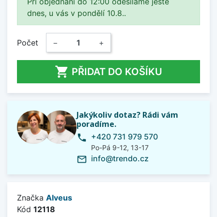
Při objednání do 12:00 odesíláme ještě
dnes, u vás v pondělí 10.8..
Počet
−
+

PŘIDAT DO KOŠÍKU
Jakýkoliv dotaz? Rádi vám
poradíme.
+420 731 979 570
phone
Po-Pá 9-12, 13-17
info@trendo.cz
mail_outline
Značka
Alveus
Kód
12118