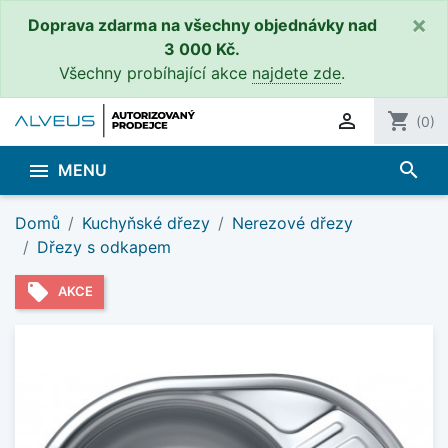
×
Doprava zdarma na všechny objednávky nad
3 000 Kč.
Všechny probíhající akce
najdete zde
.

shopping_cart
(0)
search

MENU
Domů
Kuchyňské dřezy
Nerezové dřezy
Dřezy s odkapem
local_offer
AKCE