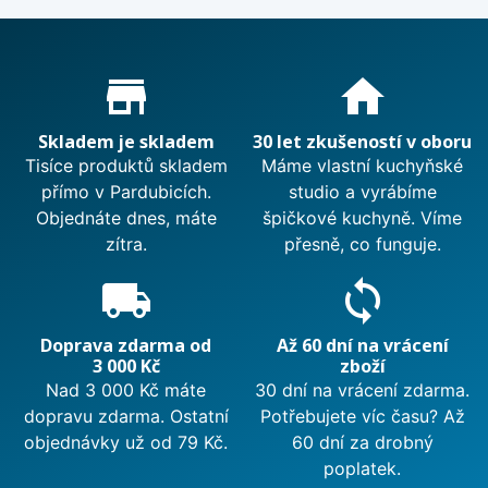
Proč nakupovat u nás?
store_mall_directory
home
Skladem je skladem
30 let zkušeností v oboru
Tisíce produktů skladem
Máme vlastní kuchyňské
přímo v Pardubicích.
studio a vyrábíme
Objednáte dnes, máte
špičkové kuchyně. Víme
zítra.
přesně, co funguje.
local_shipping
sync
Doprava zdarma od
Až 60 dní na vrácení
3 000 Kč
zboží
Nad 3 000 Kč máte
30 dní na vrácení zdarma.
dopravu zdarma. Ostatní
Potřebujete víc času? Až
objednávky už od 79 Kč.
60 dní za drobný
poplatek.