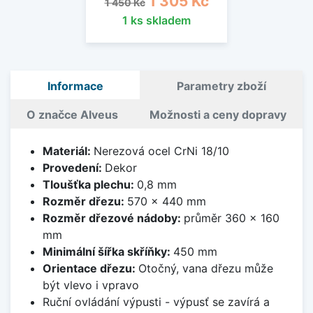
1 305 Kč
1 450 Kč
1 ks skladem
Informace
Parametry zboží
O značce Alveus
Možnosti a ceny dopravy
Materiál:
Nerezová ocel CrNi 18/10
Provedení:
Dekor
Tloušťka plechu:
0,8 mm
Rozměr dřezu:
570 x 440 mm
Rozměr dřezové nádoby:
průměr 360 x 160
mm
Minimální šířka skříňky:
450 mm
Orientace dřezu:
Otočný, vana dřezu může
být vlevo i vpravo
Ruční ovládání výpusti - výpusť se zavírá a