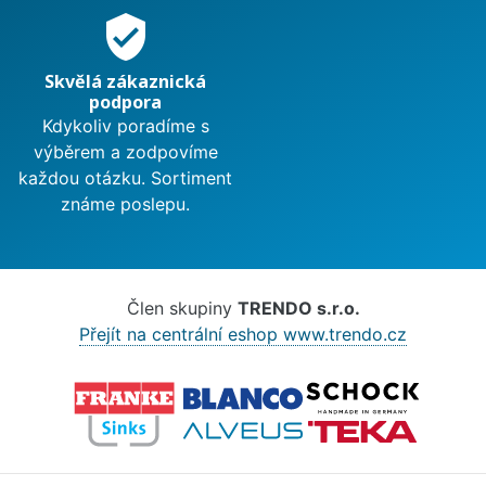
verified_user
Skvělá zákaznická
podpora
Kdykoliv poradíme s
výběrem a zodpovíme
každou otázku. Sortiment
známe poslepu.
Člen skupiny
TRENDO s.r.o.
Přejít na centrální eshop www.trendo.cz