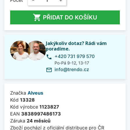
Počet
−
+

PŘIDAT DO KOŠÍKU
Jakýkoliv dotaz? Rádi vám
poradíme.
+420 731 979 570
phone
Po-Pá 9-12, 13-17
info@trendo.cz
mail_outline
Značka
Alveus
Kód
13328
Kód výrobce
1123827
EAN
3838997486173
Záruka
24 měsíců
Zboží pochází z oficiální distribuce pro ČR