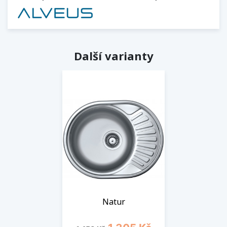
Další varianty
Natur
Běžná cena
Cena