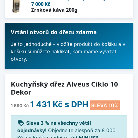
7 000 Kč
Zrnková káva 200g
Vrtání otvorů do dřezu zdarma
Je to jednoduché - vložíte produkt do košíku a v
košíku si můžete naklikat, kam máme vyvrtat
otvory.
Kuchyňský dřez Alveus Ciklo 10
Dekor
1 431 Kč
s DPH
SLEVA 10%
1 590 Kč
loyalty
Sleva 3 % na všechny větší
objednávky!
Objednejte alespoň za 8 000
Kč a v košíku zadejte kód
MINUS3
.