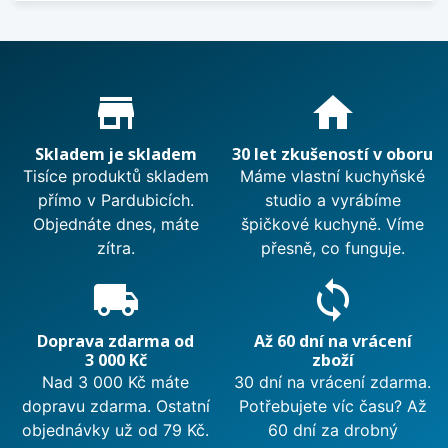
Proč nakupovat u nás?
store_mall_directory
home
Skladem je skladem
30 let zkušeností v oboru
Tisíce produktů skladem
Máme vlastní kuchyňské
přímo v Pardubicích.
studio a vyrábíme
Objednáte dnes, máte
špičkové kuchyně. Víme
zítra.
přesně, co funguje.
local_shipping
sync
Doprava zdarma od
Až 60 dní na vrácení
3 000 Kč
zboží
Nad 3 000 Kč máte
30 dní na vrácení zdarma.
dopravu zdarma. Ostatní
Potřebujete víc času? Až
objednávky už od 79 Kč.
60 dní za drobný