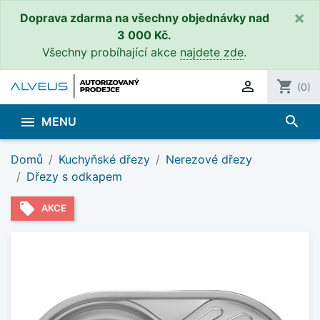
×
Doprava zdarma na všechny objednávky nad
3 000 Kč.
Všechny probíhající akce
najdete zde
.

shopping_cart
(0)
search

MENU
Domů
Kuchyňské dřezy
Nerezové dřezy
Dřezy s odkapem
local_offer
AKCE