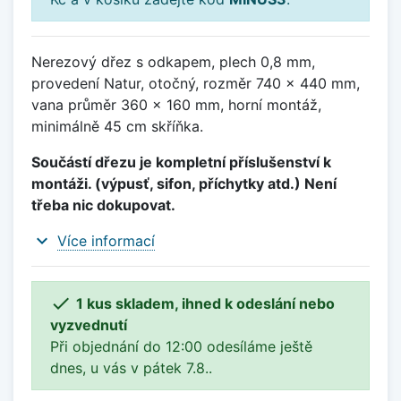
Nerezový dřez s odkapem, plech 0,8 mm,
provedení Natur, otočný, rozměr 740 x 440 mm,
vana průměr 360 x 160 mm, horní montáž,
minimálně 45 cm skříňka.
Součástí dřezu je kompletní příslušenství k
montáži. (výpusť, sifon, příchytky atd.) Není
třeba nic dokupovat.
expand_more
Více informací

1 kus skladem, ihned k odeslání nebo
vyzvednutí
Při objednání do 12:00 odesíláme ještě
dnes, u vás v pátek 7.8..