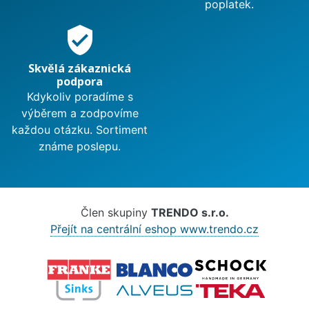
poplatek.
verified_user
Skvělá zákaznická
podpora
Kdykoliv poradíme s
výběrem a zodpovíme
každou otázku. Sortiment
známe poslepu.
Člen skupiny
TRENDO s.r.o.
Přejít na centrální eshop www.trendo.cz