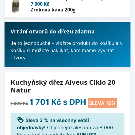
7 000 Kč
Zrnková káva 200g
Vrtání otvorů do dřezu zdarma
Je to jednoduché - vložíte produkt do košíku a v
košíku si můžete naklikat, kam máme vyvrtat
otvory.
Kuchyňský dřez Alveus Ciklo 20
Natur
1 701 Kč
s DPH
SLEVA 10%
1 890 Kč
loyalty
Sleva 3 % na všechny větší
objednávky!
Objednejte alespoň za 8 000
Kč a v košíku zadejte kód
MINUS3
.