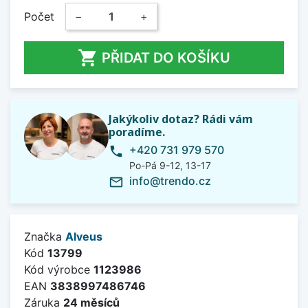
Počet
−
+

PŘIDAT DO KOŠÍKU
Jakýkoliv dotaz? Rádi vám
poradíme.
+420 731 979 570
phone
Po-Pá 9-12, 13-17
info@trendo.cz
mail_outline
Značka
Alveus
Kód
13799
Kód výrobce
1123986
EAN
3838997486746
Záruka
24 měsíců