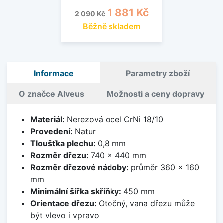
Běžná cena
Cena
1 881 Kč
2 090 Kč
Běžně skladem
Informace
Parametry zboží
O značce Alveus
Možnosti a ceny dopravy
Materiál:
Nerezová ocel CrNi 18/10
Provedení:
Natur
Tloušťka plechu:
0,8 mm
Rozměr dřezu:
740 x 440 mm
Rozměr dřezové nádoby:
průměr 360 x 160
mm
Minimální šířka skříňky:
450 mm
Orientace dřezu:
Otočný, vana dřezu může
být vlevo i vpravo