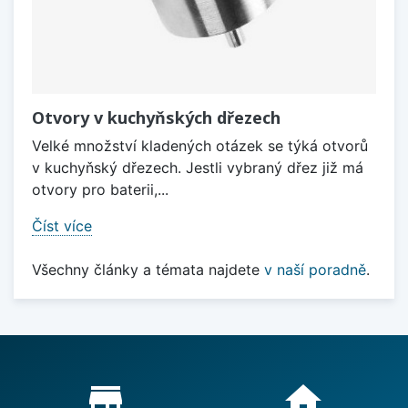
Otvory v kuchyňských dřezech
Velké množství kladených otázek se týká otvorů
v kuchyňský dřezech. Jestli vybraný dřez již má
otvory pro baterii,...
Číst více
Všechny články a témata najdete
v naší poradně
.
Proč nakupovat u nás?
store_mall_directory
home