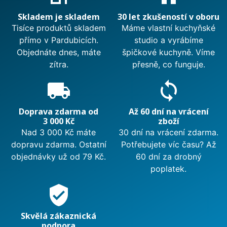
Skladem je skladem
30 let zkušeností v oboru
Tisíce produktů skladem
Máme vlastní kuchyňské
přímo v Pardubicích.
studio a vyrábíme
Objednáte dnes, máte
špičkové kuchyně. Víme
zítra.
přesně, co funguje.
local_shipping
sync
Doprava zdarma od
Až 60 dní na vrácení
3 000 Kč
zboží
Nad 3 000 Kč máte
30 dní na vrácení zdarma.
dopravu zdarma. Ostatní
Potřebujete víc času? Až
objednávky už od 79 Kč.
60 dní za drobný
poplatek.
verified_user
Skvělá zákaznická
podpora