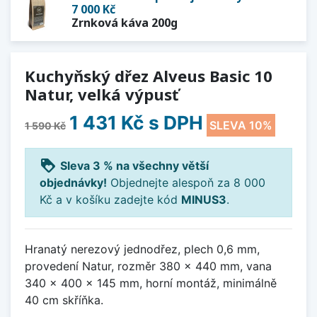
7 000 Kč
Zrnková káva 200g
Kuchyňský dřez Alveus Basic 10
Natur, velká výpusť
1 431 Kč
s DPH
SLEVA 10%
1 590 Kč
loyalty
Sleva 3 % na všechny větší
objednávky!
Objednejte alespoň za 8 000
Kč a v košíku zadejte kód
MINUS3
.
Hranatý nerezový jednodřez, plech 0,6 mm,
provedení Natur, rozměr 380 x 440 mm, vana
340 x 400 x 145 mm, horní montáž, minimálně
40 cm skříňka.