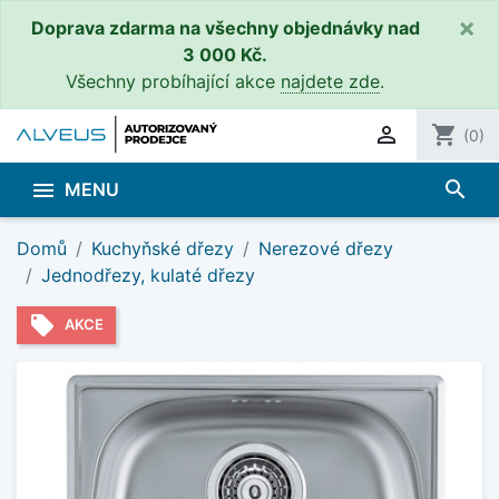
×
Doprava zdarma na všechny objednávky nad
3 000 Kč.
Všechny probíhající akce
najdete zde
.

shopping_cart
(0)
search

MENU
Domů
Kuchyňské dřezy
Nerezové dřezy
Jednodřezy, kulaté dřezy
local_offer
AKCE