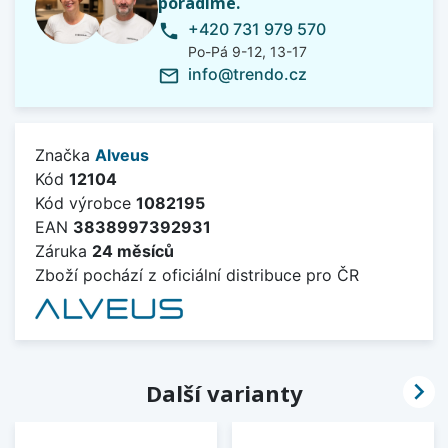
poradíme.
+420 731 979 570
phone
Po-Pá 9-12, 13-17
info@trendo.cz
mail_outline
Značka
Alveus
Kód
12104
Kód výrobce
1082195
EAN
3838997392931
Záruka
24 měsíců
Zboží pochází z oficiální distribuce pro ČR

Další varianty