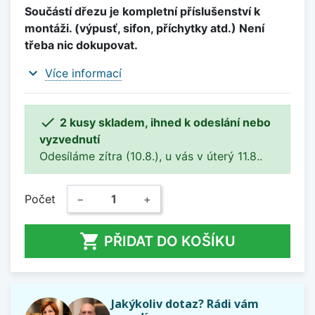
Součástí dřezu je kompletní příslušenství k
montáži. (výpusť, sifon, příchytky atd.) Není
třeba nic dokupovat.
expand_more
Více informací

2 kusy skladem, ihned k odeslání nebo
vyzvednutí
Odesíláme zítra (10.8.), u vás v úterý 11.8..
Počet
−
+

PŘIDAT DO KOŠÍKU
Jakýkoliv dotaz? Rádi vám