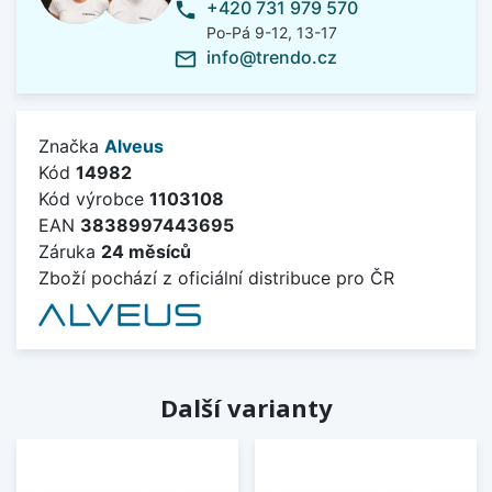
+420 731 979 570
phone
Po-Pá 9-12, 13-17
info@trendo.cz
mail_outline
Značka
Alveus
Kód
14982
Kód výrobce
1103108
EAN
3838997443695
Záruka
24 měsíců
Zboží pochází z oficiální distribuce pro ČR
Další varianty