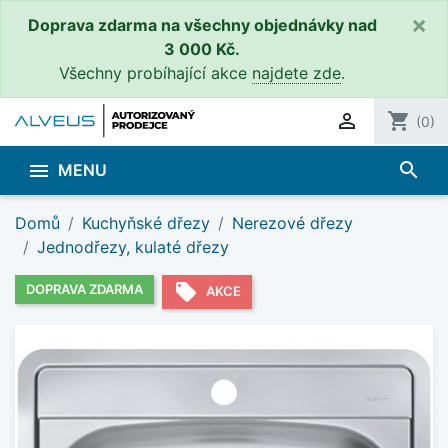
×
Doprava zdarma na všechny objednávky nad
3 000 Kč.
Všechny probíhající akce
najdete zde
.

shopping_cart
(0)
search

MENU
Domů
Kuchyňské dřezy
Nerezové dřezy
Jednodřezy, kulaté dřezy
local_offer
DOPRAVA ZDARMA
AKCE