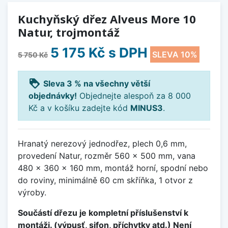
Kuchyňský dřez Alveus More 10
Natur, trojmontáž
5 175 Kč
s DPH
SLEVA 10%
5 750 Kč
loyalty
Sleva 3 % na všechny větší
objednávky!
Objednejte alespoň za 8 000
Kč a v košíku zadejte kód
MINUS3
.
Hranatý nerezový jednodřez, plech 0,6 mm,
provedení Natur, rozměr 560 x 500 mm, vana
480 x 360 x 160 mm, montáž horní, spodní nebo
do roviny, minimálně 60 cm skříňka, 1 otvor z
výroby.
Součástí dřezu je kompletní příslušenství k
montáži. (výpusť, sifon, příchytky atd.) Není