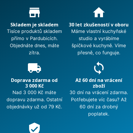
Proč nakupovat u nás?
store_mall_directory
home
Skladem je skladem
30 let zkušeností v oboru
Tisíce produktů skladem
Máme vlastní kuchyňské
přímo v Pardubicích.
studio a vyrábíme
Objednáte dnes, máte
špičkové kuchyně. Víme
zítra.
přesně, co funguje.
local_shipping
sync
Doprava zdarma od
Až 60 dní na vrácení
3 000 Kč
zboží
Nad 3 000 Kč máte
30 dní na vrácení zdarma.
dopravu zdarma. Ostatní
Potřebujete víc času? Až
objednávky už od 79 Kč.
60 dní za drobný
poplatek.
verified_user