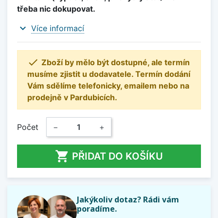
třeba nic dokupovat.
expand_more
Více informací

Zboží by mělo být dostupné, ale termín
musíme zjistit u dodavatele. Termín dodání
Vám sdělíme telefonicky, emailem nebo na
prodejně v Pardubicích.
Počet
−
+

PŘIDAT DO KOŠÍKU
Jakýkoliv dotaz? Rádi vám
poradíme.