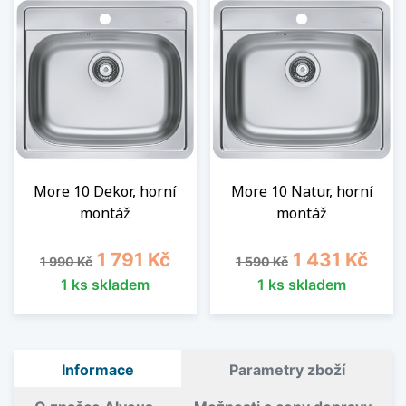
More 10 Dekor, horní
More 10 Natur, horní
montáž
montáž
Běžná cena
Cena
Běžná cena
Cena
1 791 Kč
1 431 Kč
1 990 Kč
1 590 Kč
1 ks skladem
1 ks skladem
Informace
Parametry zboží