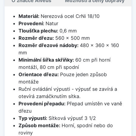
O značce Alveus
Možnosti a ceny dopravy
Materiál:
Nerezová ocel CrNi 18/10
Provedení:
Natur
Tloušťka plechu:
0,6 mm
Rozměr dřezu:
560 x 500 mm
Rozměr dřezové nádoby:
480 x 360 x 160
mm
Minimální šířka skříňky:
60 cm při horní
montáži, 80 cm při spodní
Orientace dřezu:
Pouze jeden způsob
montáže
Ruční ovládání výpusti - výpusť se zavírá a
otevírá zamáčknutím sítka.
Provedení přepadu:
Přepad umístěn ve vaně
dřezu
Typ výpusti:
Sítková výpusť 3 1/2
Způsob montáže:
Horní, spodní nebo do
roviny