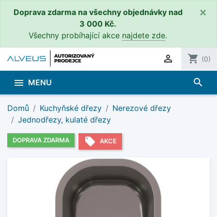
×
Doprava zdarma na všechny objednávky nad
3 000 Kč.
Všechny probíhající akce
najdete zde
.

shopping_cart
(0)
search

MENU
Domů
Kuchyňské dřezy
Nerezové dřezy
Jednodřezy, kulaté dřezy
local_offer
DOPRAVA ZDARMA
AKCE