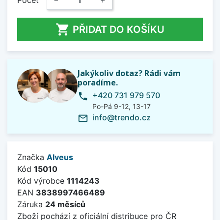
Počet
−
+

PŘIDAT DO KOŠÍKU
Jakýkoliv dotaz? Rádi vám
poradíme.
+420 731 979 570
phone
Po-Pá 9-12, 13-17
info@trendo.cz
mail_outline
Značka
Alveus
Kód
15010
Kód výrobce
1114243
EAN
3838997466489
Záruka
24 měsíců
Zboží pochází z oficiální distribuce pro ČR