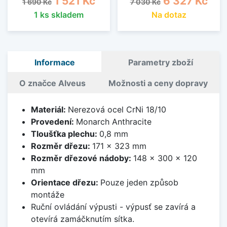
1 521 Kč
6 327 Kč
1 690 Kč
7 030 Kč
1 ks skladem
Na dotaz
Informace
Parametry zboží
O značce Alveus
Možnosti a ceny dopravy
Materiál:
Nerezová ocel CrNi 18/10
Provedení:
Monarch Anthracite
Tloušťka plechu:
0,8 mm
Rozměr dřezu:
171 x 323 mm
Rozměr dřezové nádoby:
148 x 300 x 120
mm
Orientace dřezu:
Pouze jeden způsob
montáže
Ruční ovládání výpusti - výpusť se zavírá a
otevírá zamáčknutím sítka.