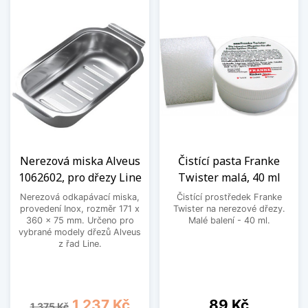
Nerezová miska Alveus
Čistící pasta Franke
1062602, pro dřezy Line
Twister malá, 40 ml
Nerezová odkapávací miska,
Čistící prostředek Franke
provedení Inox, rozměr 171 x
Twister na nerezové dřezy.
360 x 75 mm. Určeno pro
Malé balení - 40 ml.
vybrané modely dřezů Alveus
z řad Line.
Běžná cena
Cena
Cena
1 237 Kč
89 Kč
1 375 Kč