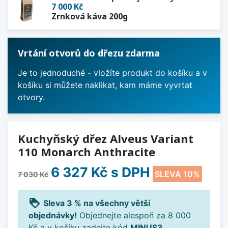
7 000 Kč
Zrnková káva 200g
Vrtání otvorů do dřezu zdarma
Je to jednoduché - vložíte produkt do košíku a v
košíku si můžete naklikat, kam máme vyvrtat
otvory.
Kuchyňský dřez Alveus Variant
110 Monarch Anthracite
6 327 Kč
s DPH
SLEVA 10%
7 030 Kč
loyalty
Sleva 3 % na všechny větší
objednávky!
Objednejte alespoň za 8 000
Kč a v košíku zadejte kód
MINUS3
.