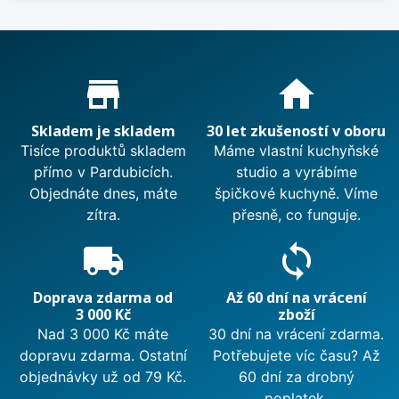
Proč nakupovat u nás?
store_mall_directory
home
Skladem je skladem
30 let zkušeností v oboru
Tisíce produktů skladem
Máme vlastní kuchyňské
přímo v Pardubicích.
studio a vyrábíme
Objednáte dnes, máte
špičkové kuchyně. Víme
zítra.
přesně, co funguje.
local_shipping
sync
Doprava zdarma od
Až 60 dní na vrácení
3 000 Kč
zboží
Nad 3 000 Kč máte
30 dní na vrácení zdarma.
dopravu zdarma. Ostatní
Potřebujete víc času? Až
objednávky už od 79 Kč.
60 dní za drobný
poplatek.