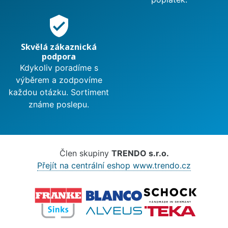
verified_user
Skvělá zákaznická
podpora
Kdykoliv poradíme s
výběrem a zodpovíme
každou otázku. Sortiment
známe poslepu.
Člen skupiny
TRENDO s.r.o.
Přejít na centrální eshop www.trendo.cz