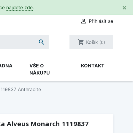
×
kce
najdete zde
.

Přihlásit se

shopping_cart
Košík
(0)
ADNA
VŠE O
KONTAKT
NÁKUPU
119837 Anthracite
a Alveus Monarch 1119837