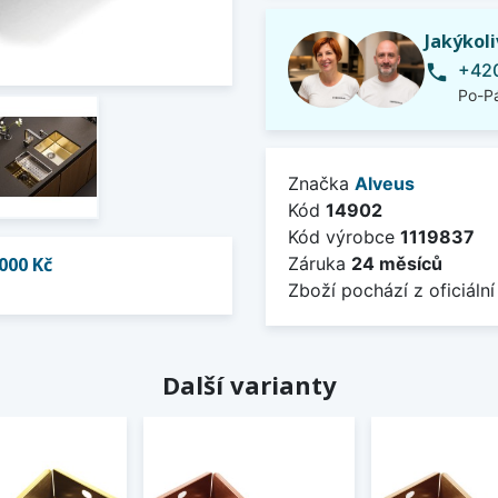
Jakýkol
+420
phone
Po-Pá
Značka
Alveus
Kód
14902
Kód výrobce
1119837
000 Kč
Záruka
24 měsíců
Zboží pochází z oficiální
Další varianty