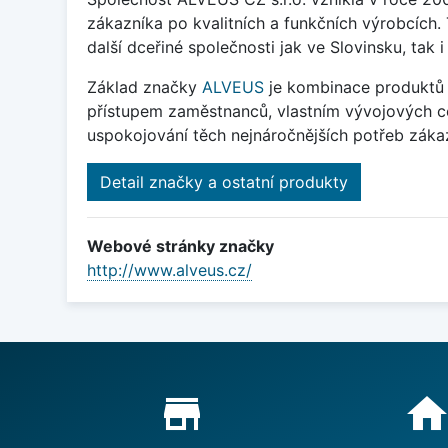
zákazníka po kvalitních a funkčních výrobcích. 
další dceřiné společnosti jak ve Slovinsku, tak i
Základ značky
ALVEUS
je kombinace produktů j
přístupem zaměstnanců, vlastním vývojových cent
uspokojování těch nejnáročnějších potřeb zákazn
Detail značky a ostatní produkty
Webové stránky značky
http://www.alveus.cz/
Proč nakupovat u nás?
store_mall_directory
hom