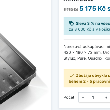
5 175 Kč
s
5 750 Kč
loyalty
Sleva 3 % na všec
za 8 000 Kč a v koší
Nerezová odkapávací mis
420 x 190 x 72 mm. Urč
Stylux, Pure, Quadrix, Ko

Zboží je obvykle
během 2 - 5 pracovní
Počet
−
+