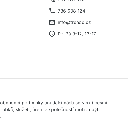
phone
736 608 124
mail_outline
info@trendo.cz
access_time
Po-Pá 9-12, 13-17
 obchodní podmínky ani další části serveru) nesmí
robků, služeb, firem a společností mohou být
.