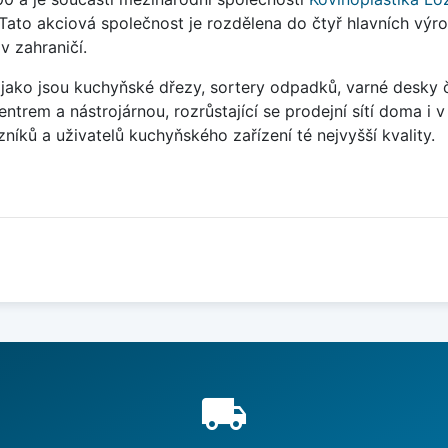
Tato akciová společnost je rozdělena do čtyř hlavních výrob
 v zahraničí.
ako jsou kuchyňské dřezy, sortery odpadků, varné desky č
rem a nástrojárnou, rozrůstající se prodejní sítí doma i v 
íků a uživatelů kuchyňského zařízení té nejvyšší kvality.
e
local_shipping