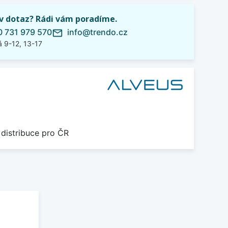
iv dotaz? Rádi vám poradíme.
 731 979 570
info@trendo.cz
mail_outline
 9-12, 13-17
 distribuce pro ČR