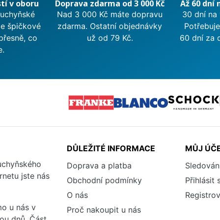
tí v oboru
Doprava zdarma od 3 000 Kč
Až 60 dní 
kuchyňské
Nad 3 000 Kč máte dopravu
30 dní na
me špičkové
zdarma. Ostatní objednávky
Potřebuje
přesně, co
už od 79 Kč.
60 dní za 
e.
DŮLEŽITÉ INFORMACE
MŮJ ÚČ
kuchyňského
Doprava a platba
Sledován
rnetu jste nás
Obchodní podmínky
Přihlásit 
O nás
Registrov
o u nás v
Proč nakoupit u nás
vou dnů. Část