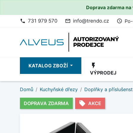
Doprava zdarma na 
731 979 570
info@trendo.cz
Po-
phone
mail_outline
access_time
flash_on
KATALOG ZBOŽÍ
VÝPRODEJ
Domů
Kuchyňské dřezy
Doplňky a příslušenst
local_offer
DOPRAVA ZDARMA
AKCE