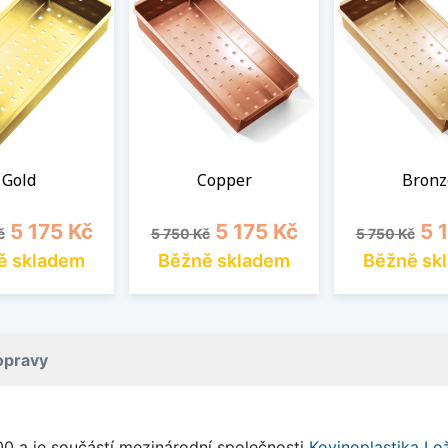
Gold
Copper
Bronz
cena
Cena
Běžná cena
Cena
Běžná cena
Cen
5 175 Kč
5 175 Kč
5 
č
5 750 Kč
5 750 Kč
ě skladem
Běžně skladem
Běžně sk
opravy
00 a je součástí mezinárodní společnosti
Kovinoplastika Lož