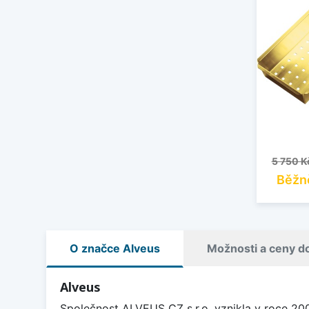
Běžná 
5 750 K
Běžn
O značce Alveus
Možnosti a ceny d
Alveus
Společnost ALVEUS CZ s.r.o. vznikla v roce 20