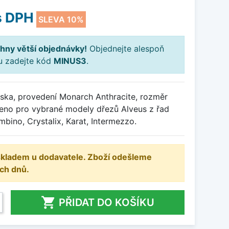
 DPH
SLEVA 10%
hny větší objednávky!
Objednejte alespoň
ku zadejte kód
MINUS3
.
ka, provedení Monarch Anthracite, rozměr
eno pro vybrané modely dřezů Alveus z řad
mbino, Crystalix, Karat, Intermezzo.
 skladem u dodavatele. Zboží odešleme
ch dnů.

PŘIDAT DO KOŠÍKU