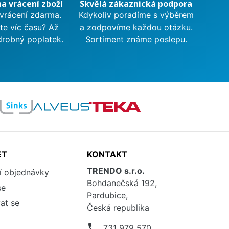
na vrácení zboží
Skvělá zákaznická podpora
 vrácení zdarma.
Kdykoliv poradíme s výběrem
te víc času? Až
a zodpovíme každou otázku.
drobný poplatek.
Sortiment známe poslepu.
ET
KONTAKT
TRENDO s.r.o.
í objednávky
Bohdanečská 192,
se
Pardubice,
at se
Česká republika
phone
731 979 570