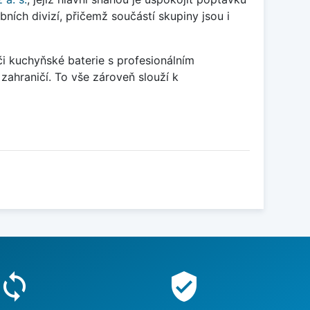
ních divizí, přičemž součástí skupiny jsou i
i kuchyňské baterie s profesionálním
zahraničí. To vše zároveň slouží k
sync
verified_user