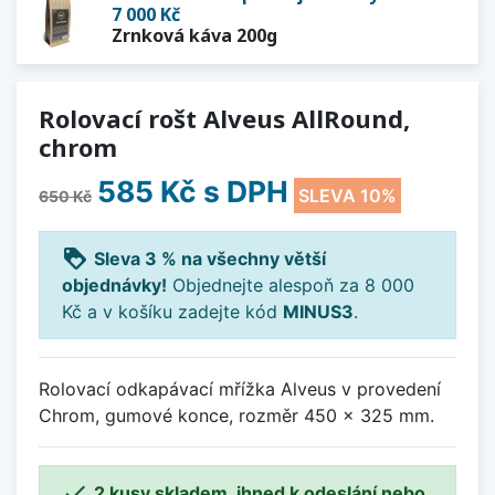
7 000 Kč
Zrnková káva 200g
Rolovací rošt Alveus AllRound,
chrom
585 Kč
s DPH
SLEVA 10%
650 Kč
loyalty
Sleva 3 % na všechny větší
objednávky!
Objednejte alespoň za 8 000
Kč a v košíku zadejte kód
MINUS3
.
Rolovací odkapávací mřížka Alveus v provedení
Chrom, gumové konce, rozměr 450 x 325 mm.

2 kusy skladem, ihned k odeslání nebo