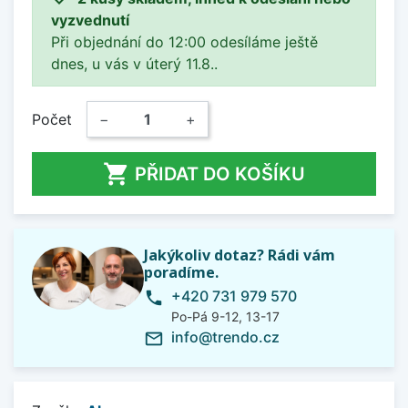
vyzvednutí
Při objednání do 12:00 odesíláme ještě
dnes, u vás v úterý 11.8..
Počet
−
+

PŘIDAT DO KOŠÍKU
Jakýkoliv dotaz? Rádi vám
poradíme.
+420 731 979 570
phone
Po-Pá 9-12, 13-17
info@trendo.cz
mail_outline