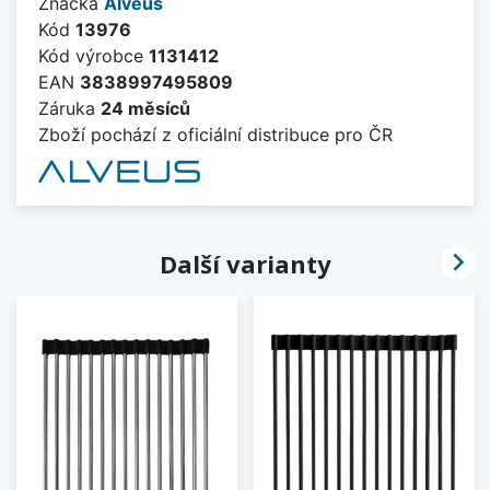
Značka
Alveus
Kód
13976
Kód výrobce
1131412
EAN
3838997495809
Záruka
24 měsíců
Zboží pochází z oficiální distribuce pro ČR

Další varianty