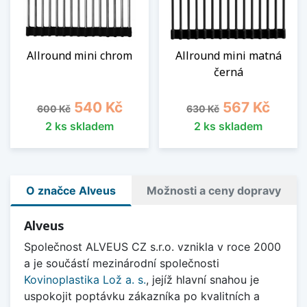
Allround mini chrom
Allround mini matná
černá
Běžná cena
Cena
Běžná cena
Cena
540 Kč
567 Kč
600 Kč
630 Kč
2 ks skladem
2 ks skladem
O značce Alveus
Možnosti a ceny dopravy
Alveus
Společnost ALVEUS CZ s.r.o. vznikla v roce 2000
a je součástí mezinárodní společnosti
Kovinoplastika Lož a. s.
, jejíž
hlavní snahou je
uspokojit poptávku zákazníka po kvalitních a