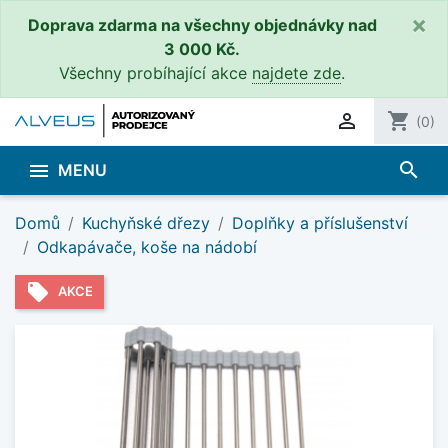
×
Doprava zdarma na všechny objednávky nad
3 000 Kč.
Všechny probíhající akce
najdete zde
.

shopping_cart
(0)
search

MENU
Domů
Kuchyňské dřezy
Doplňky a příslušenství
Odkapávače, koše na nádobí
local_offer
AKCE