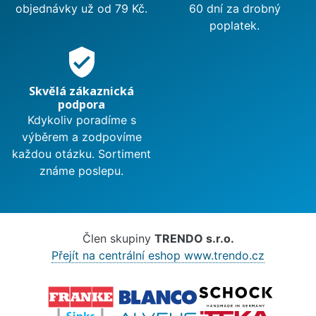
objednávky už od 79 Kč.
60 dní za drobný
poplatek.
verified_user
Skvělá zákaznická
podpora
Kdykoliv poradíme s
výběrem a zodpovíme
každou otázku. Sortiment
známe poslepu.
Člen skupiny
TRENDO s.r.o.
Přejít na centrální eshop www.trendo.cz