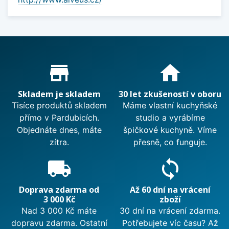
Proč nakupovat u nás?
store_mall_directory
home
Skladem je skladem
30 let zkušeností v oboru
Tisíce produktů skladem
Máme vlastní kuchyňské
přímo v Pardubicích.
studio a vyrábíme
Objednáte dnes, máte
špičkové kuchyně. Víme
zítra.
přesně, co funguje.
local_shipping
sync
Doprava zdarma od
Až 60 dní na vrácení
3 000 Kč
zboží
Nad 3 000 Kč máte
30 dní na vrácení zdarma.
dopravu zdarma. Ostatní
Potřebujete víc času? Až