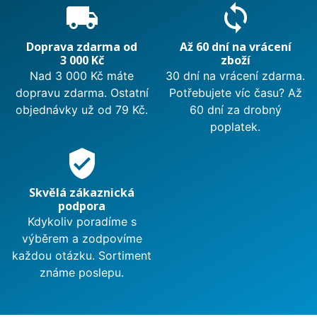
local_shipping
sync
Doprava zdarma od
Až 60 dní na vrácení
3 000 Kč
zboží
Nad 3 000 Kč máte
30 dní na vrácení zdarma.
dopravu zdarma. Ostatní
Potřebujete víc času? Až
objednávky už od 79 Kč.
60 dní za drobný
poplatek.
verified_user
Skvělá zákaznická
podpora
Kdykoliv poradíme s
výběrem a zodpovíme
každou otázku. Sortiment
známe poslepu.