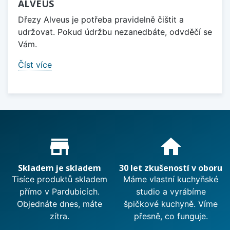
ALVEUS
Dřezy Alveus je potřeba pravidelně čištit a
udržovat. Pokud údržbu nezanedbáte, odvděčí se
Vám.
Číst více
Proč nakupovat u nás?
store_mall_directory
home
Skladem je skladem
30 let zkušeností v oboru
Tisíce produktů skladem
Máme vlastní kuchyňské
přímo v Pardubicích.
studio a vyrábíme
Objednáte dnes, máte
špičkové kuchyně. Víme
zítra.
přesně, co funguje.