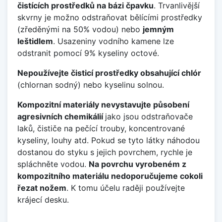
čistících prostředků na bázi čpavku
. Trvanlivější
skvrny je možno odstraňovat bělícími prostředky
(zředěnými na 50% vodou) nebo
jemným
leštidlem
. Usazeniny vodního kamene lze
odstranit pomocí 9% kyseliny octové.
Nepoužívejte čisticí prostředky obsahující chlór
(chlornan sodný) nebo kyselinu solnou.
Kompozitní materiály nevystavujte působení
agresivních chemikálií
jako jsou odstraňovače
laků, čističe na pečící trouby, koncentrované
kyseliny, louhy atd. Pokud se tyto látky náhodou
dostanou do styku s jejich povrchem, rychle je
spláchněte vodou.
Na povrchu vyrobeném z
kompozitního materiálu nedoporučujeme cokoli
řezat nožem
. K tomu účelu raději používejte
krájecí desku.