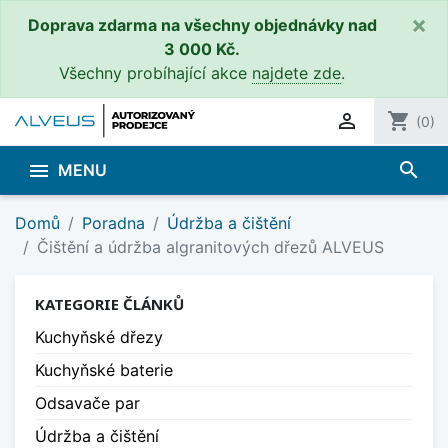
×
Doprava zdarma na všechny objednávky nad
3 000 Kč.
Všechny probíhající akce
najdete zde
.

shopping_cart
(0)
search

MENU
Domů
Poradna
Údržba a čištění
Čištění a údržba algranitových dřezů ALVEUS
KATEGORIE ČLÁNKŮ
Kuchyňské dřezy
Kuchyňské baterie
Odsavače par
Údržba a čištění