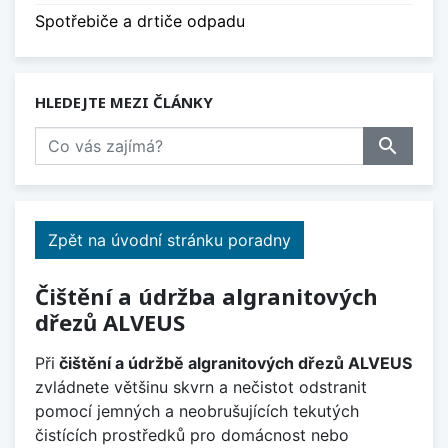
Spotřebiče a drtiče odpadu
HLEDEJTE MEZI ČLÁNKY
search
Zpět na úvodní stránku poradny
Čištění a údržba algranitových
dřezů ALVEUS
Při
čištění a údržbě algranitových dřezů ALVEUS
zvládnete většinu skvrn a nečistot odstranit
pomocí jemných a neobrušujících tekutých
čistících prostředků pro domácnost nebo