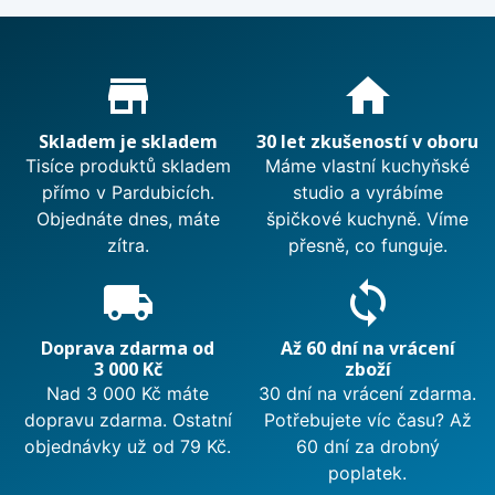
Proč nakupovat u nás?
store_mall_directory
home
Skladem je skladem
30 let zkušeností v oboru
Tisíce produktů skladem
Máme vlastní kuchyňské
přímo v Pardubicích.
studio a vyrábíme
Objednáte dnes, máte
špičkové kuchyně. Víme
zítra.
přesně, co funguje.
local_shipping
sync
Doprava zdarma od
Až 60 dní na vrácení
3 000 Kč
zboží
Nad 3 000 Kč máte
30 dní na vrácení zdarma.
dopravu zdarma. Ostatní
Potřebujete víc času? Až
objednávky už od 79 Kč.
60 dní za drobný
poplatek.