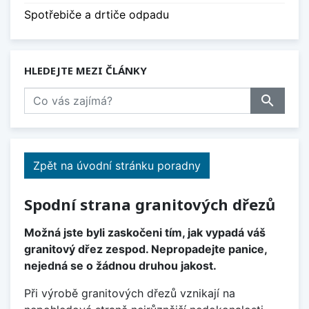
Spotřebiče a drtiče odpadu
HLEDEJTE MEZI ČLÁNKY
search
Zpět na úvodní stránku poradny
Spodní strana granitových dřezů
Možná jste byli zaskočeni tím, jak vypadá váš
granitový dřez zespod. Nepropadejte panice,
nejedná se o žádnou druhou jakost.
Při výrobě granitových dřezů vznikají na