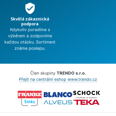
verified_user
Skvělá zákaznická
podpora
Kdykoliv poradíme s
výběrem a zodpovíme
každou otázku. Sortiment
známe poslepu.
Člen skupiny
TRENDO s.r.o.
Přejít na centrální eshop www.trendo.cz