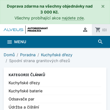
×
Doprava zdarma na všechny objednávky nad
3 000 Kč.
Všechny probíhající akce
najdete zde
.

shopping_cart
(0)
search

MENU
Domů
Poradna
Kuchyňské dřezy
Spodní strana granitových dřezů
KATEGORIE ČLÁNKŮ
Kuchyňské dřezy
Kuchyňské baterie
Odsavače par
Údržba a čištění