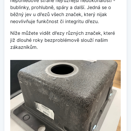
nepohledové straně nejrůznější nedokonalosti -
bublinky, prohlubně, spáry a další. Jedná se o
běžný jev u dřezů všech značek, který nijak
neovlivňuje funkčnost či integritu dřezu.
Níže můžete vidět dřezy různých značek, které
již dlouhé roky bezproblémově slouží našim
zákazníkům.