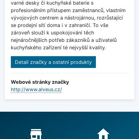
varné desky či kuchyňské baterie s
profesionálním přístupem zaměstnanců, vlastním
vývojových centrem a nástrojárnou, rozrůstající
se prodejní sítí doma i v zahraničí. To vše
zároveň slouží k uspokojování těch
nejnáročnějších potřeb zákazníků a uživatelů
kuchyňského zařízení té nejvyšší kvality.
Detail značky a ostatní produkty
Webové stránky značky
http://www.alveus.cz/
Proč nakupovat u nás?
store_mall_directory
home