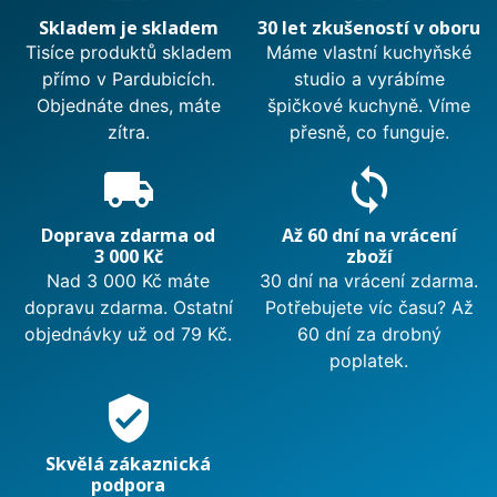
Skladem je skladem
30 let zkušeností v oboru
Tisíce produktů skladem
Máme vlastní kuchyňské
přímo v Pardubicích.
studio a vyrábíme
Objednáte dnes, máte
špičkové kuchyně. Víme
zítra.
přesně, co funguje.
local_shipping
sync
Doprava zdarma od
Až 60 dní na vrácení
3 000 Kč
zboží
Nad 3 000 Kč máte
30 dní na vrácení zdarma.
dopravu zdarma. Ostatní
Potřebujete víc času? Až
objednávky už od 79 Kč.
60 dní za drobný
poplatek.
verified_user
Skvělá zákaznická
podpora