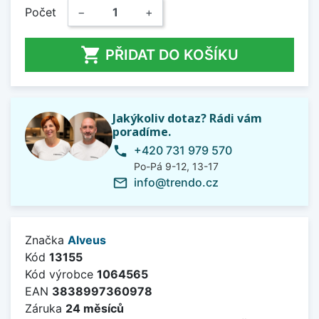
Počet
−
+

PŘIDAT DO KOŠÍKU
Jakýkoliv dotaz? Rádi vám
poradíme.
+420 731 979 570
phone
Po-Pá 9-12, 13-17
info@trendo.cz
mail_outline
Značka
Alveus
Kód
13155
Kód výrobce
1064565
EAN
3838997360978
Záruka
24 měsíců