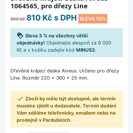
1064565, pro dřezy Line
810 Kč
s DPH
SLEVA 10%
900 Kč
loyalty
Sleva 3 % na všechny větší
objednávky!
Objednejte alespoň za 8 000
Kč a v košíku zadejte kód
MINUS3
.
Dřevěná krájecí deska Alveus. Určeno pro dřezy
Line. Rozměr 220 x 360 x 25 mm.

Zboží by mělo být dostupné, ale termín
musíme zjistit u dodavatele. Termín dodání
Vám sdělíme telefonicky, emailem nebo na
prodejně v Pardubicích.