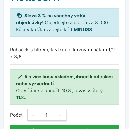
loyalty
Sleva 3 % na všechny větší
objednávky!
Objednejte alespoň za 8 000
Kč a v košíku zadejte kód
MINUS3
.
Roháček s filtrem, krytkou a kovovou pákou 1/2
x 3/8.

5 a více kusů skladem, ihned k odeslání
nebo vyzvednutí
Odesíláme v pondělí 10.8., u vás v úterý
11.8..
Počet
−
+