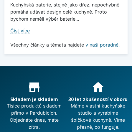
Kuchyňská baterie, stejně jako dřez, nepochybně
pomáhá udávat design celé kuchyně. Proto
bychom neměli výběr baterie...
Číst více
Všechny články a témata najdete
v naší poradně
.
Proč nakupovat u nás?
store_mall_directory
home
Skladem je skladem
30 let zkušeností v oboru
Tisíce produktů skladem
Máme vlastní kuchyňské
přímo v Pardubicích.
studio a vyrábíme
Objednáte dnes, máte
špičkové kuchyně. Víme
zítra.
přesně, co funguje.