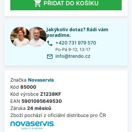

PŘIDAT DO KOŠÍKU
Jakýkoliv dotaz? Rádi vám
poradíme.
+420 731 979 570
phone
Po-Pá 9-12, 13-17
info@trendo.cz
mail_outline
Značka
Novaservis
Kód
85000
Kód výrobce
Z1238KF
EAN
5901095649530
Záruka
24 měsíců
Zboží pochází z oficiální distribuce pro ČR