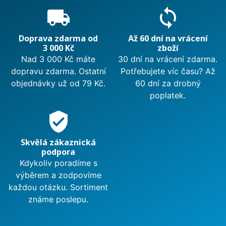
local_shipping
sync
Doprava zdarma od
Až 60 dní na vrácení
3 000 Kč
zboží
Nad 3 000 Kč máte
30 dní na vrácení zdarma.
dopravu zdarma. Ostatní
Potřebujete víc času? Až
objednávky už od 79 Kč.
60 dní za drobný
poplatek.
verified_user
Skvělá zákaznická
podpora
Kdykoliv poradíme s
výběrem a zodpovíme
každou otázku. Sortiment
známe poslepu.