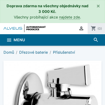
×
Doprava zdarma na všechny objednávky nad
3 000 Kč.
Všechny probíhající akce
najdete zde
.

shopping_cart
(0)
search

MENU
Domů
Dřezové baterie
Příslušenství