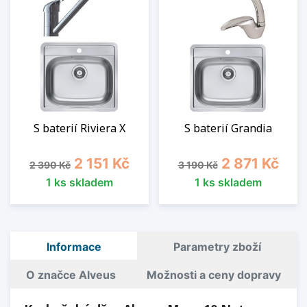
S baterií Riviera X
S baterií Grandia
Běžná cena
Cena
Běžná cena
Cena
2 151 Kč
2 871 Kč
2 390 Kč
3 190 Kč
1 ks skladem
1 ks skladem
Informace
Parametry zboží
O značce Alveus
Možnosti a ceny dopravy