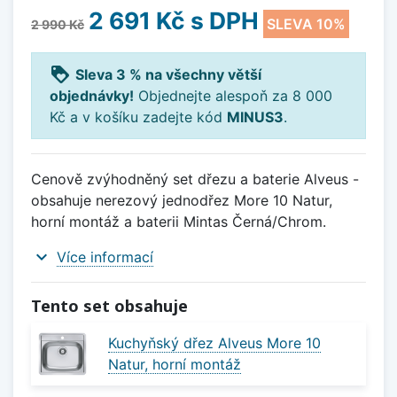
2 691 Kč
s DPH
SLEVA 10%
2 990 Kč
loyalty
Sleva 3 % na všechny větší
objednávky!
Objednejte alespoň za 8 000
Kč a v košíku zadejte kód
MINUS3
.
Cenově zvýhodněný set dřezu a baterie Alveus -
obsahuje nerezový jednodřez More 10 Natur,
horní montáž a baterii Mintas Černá/Chrom.
expand_more
Více informací
Tento set obsahuje
Kuchyňský dřez Alveus More 10
Natur, horní montáž