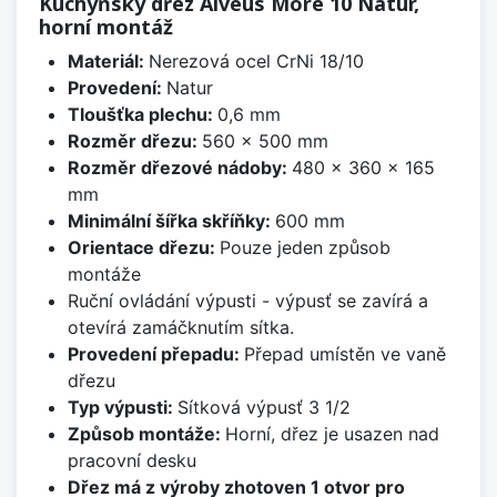
Kuchyňský dřez Alveus More 10 Natur,
horní montáž
Materiál:
Nerezová ocel CrNi 18/10
Provedení:
Natur
Tloušťka plechu:
0,6 mm
Rozměr dřezu:
560 x 500 mm
Rozměr dřezové nádoby:
480 x 360 x 165
mm
Minimální šířka skříňky:
600 mm
Orientace dřezu:
Pouze jeden způsob
montáže
Ruční ovládání výpusti - výpusť se zavírá a
otevírá zamáčknutím sítka.
Provedení přepadu:
Přepad umístěn ve vaně
dřezu
Typ výpusti:
Sítková výpusť 3 1/2
Způsob montáže:
Horní, dřez je usazen nad
pracovní desku
Dřez má z výroby zhotoven 1 otvor pro