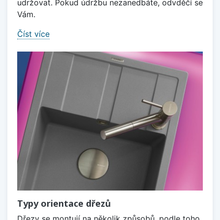
udržovat. Pokud údržbu nezanedbáte, odvděčí se
Vám.
Číst více
Typy orientace dřezů
Dřezy se montují na několik způsobů, podle toho