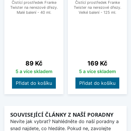
Čistící prostředek Franke
Čistící prostředek Franke
Twister na nerezové dřezy.
Twister na nerezové dřezy.
Malé balení - 40 ml.
Velké balení - 125 ml.
Cena
Cena
89 Kč
169 Kč
5 a více skladem
5 a více skladem
Přidat do košíku
Přidat do košíku
SOUVISEJÍCÍ ČLÁNKY Z NAŠÍ PORADNY
Nevíte jak vybrat? Nahlédněte do naší poradny a
snad najdete, co hledáte. Pokud ne, zavolejte