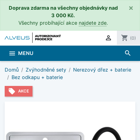
×
Doprava zdarma na všechny objednávky nad
3 000 Kč.
Všechny probíhající akce
najdete zde
.

shopping_cart
(0)
search

MENU
Domů
Zvýhodněné sety
Nerezový dřez + baterie
Bez odkapu + baterie
local_offer
AKCE