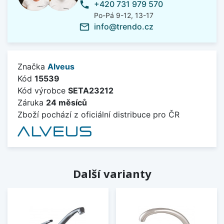
+420 731 979 570
phone
Po-Pá 9-12, 13-17
info@trendo.cz
mail_outline
Značka
Alveus
Kód
15539
Kód výrobce
SETA23212
Záruka
24 měsíců
Zboží pochází z oficiální distribuce pro ČR
Další varianty