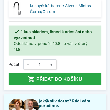
Kuchyňská baterie Alveus Mintas
Černá/Chrom

1 kus skladem, ihned k odeslání nebo
vyzvednutí
Odesíláme v pondělí 10.8., u vás v úterý
11.8..
Počet
−
+

PŘIDAT DO KOŠÍKU
Jakýkoliv dotaz? Rádi vám
poradíme.