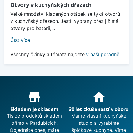
Otvory v kuchyňských dřezech
Velké množství kladených otázek se týká otvorů
v kuchyňský dřezech. Jestli vybraný dřez již má
otvory pro baterii,...
Číst více
Všechny články a témata najdete
v naší poradně
.
Proč nakupovat u nás?
store_mall_directory
home
Skladem je skladem
30 let zkušeností v oboru
Tisíce produktů skladem
Máme vlastní kuchyňské
přímo v Pardubicích.
studio a vyrábíme
Objednáte dnes, máte
špičkové kuchyně. Víme