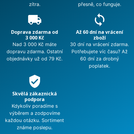
zítra.
přesně, co funguje.
local_shipping
sync
Doprava zdarma od
Až 60 dní na vrácení
3 000 Kč
zboží
Nad 3 000 Kč máte
30 dní na vrácení zdarma.
dopravu zdarma. Ostatní
Potřebujete víc času? Až
objednávky už od 79 Kč.
60 dní za drobný
poplatek.
verified_user
Skvělá zákaznická
podpora
Kdykoliv poradíme s
výběrem a zodpovíme
každou otázku. Sortiment
známe poslepu.