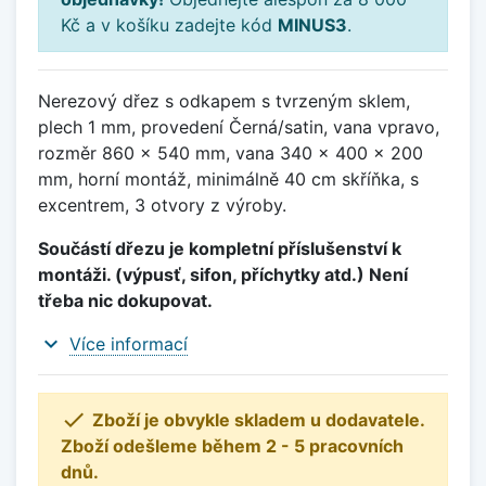
Kč a v košíku zadejte kód
MINUS3
.
Nerezový dřez s odkapem s tvrzeným sklem,
plech 1 mm, provedení Černá/satin, vana vpravo,
rozměr 860 x 540 mm, vana 340 x 400 x 200
mm, horní montáž, minimálně 40 cm skříňka, s
excentrem, 3 otvory z výroby.
Součástí dřezu je kompletní příslušenství k
montáži. (výpusť, sifon, příchytky atd.) Není
třeba nic dokupovat.
expand_more
Více informací

Zboží je obvykle skladem u dodavatele.
Zboží odešleme během 2 - 5 pracovních
dnů.