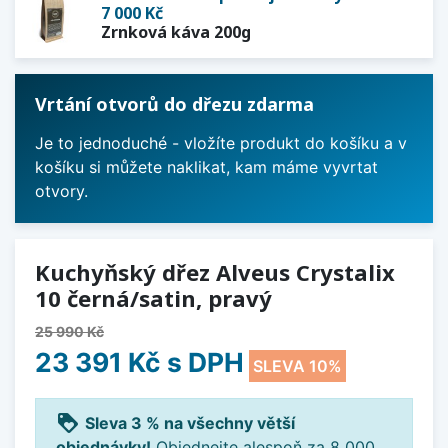
7 000 Kč
Zrnková káva 200g
Vrtání otvorů do dřezu zdarma
Je to jednoduché - vložíte produkt do košíku a v
košíku si můžete naklikat, kam máme vyvrtat
otvory.
Kuchyňský dřez Alveus Crystalix
10 černá/satin, pravý
25 990 Kč
23 391 Kč
s DPH
SLEVA 10%
loyalty
Sleva 3 % na všechny větší
objednávky!
Objednejte alespoň za 8 000