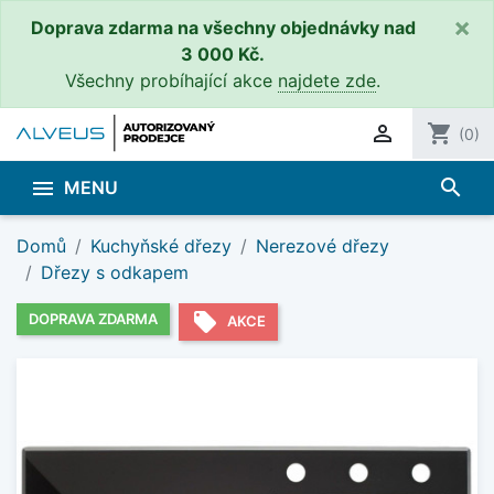
×
Doprava zdarma na všechny objednávky nad
3 000 Kč.
Všechny probíhající akce
najdete zde
.

shopping_cart
(0)
search

MENU
Domů
Kuchyňské dřezy
Nerezové dřezy
Dřezy s odkapem
local_offer
DOPRAVA ZDARMA
AKCE