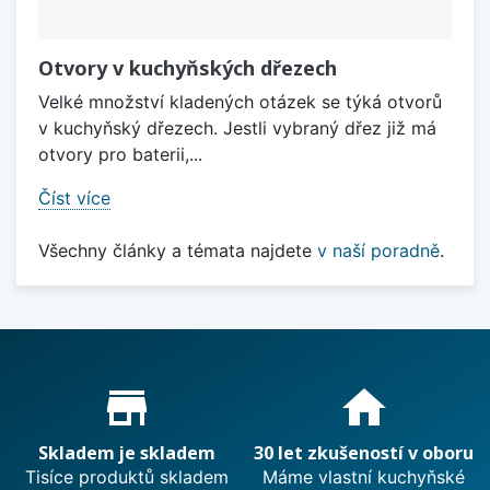
Otvory v kuchyňských dřezech
Velké množství kladených otázek se týká otvorů
v kuchyňský dřezech. Jestli vybraný dřez již má
otvory pro baterii,...
Číst více
Všechny články a témata najdete
v naší poradně
.
Proč nakupovat u nás?
store_mall_directory
home
Skladem je skladem
30 let zkušeností v oboru
Tisíce produktů skladem
Máme vlastní kuchyňské