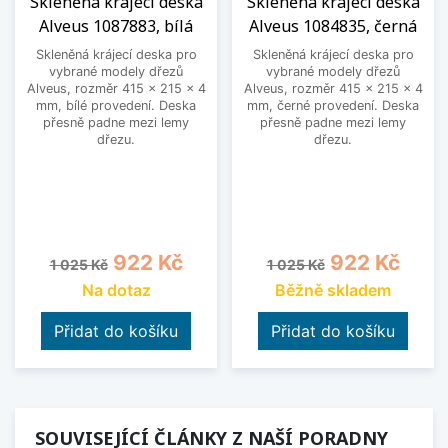
Skleněná krájecí deska
Skleněná krájecí deska
Alveus 1087883, bílá
Alveus 1084835, černá
Skleněná krájecí deska pro
Skleněná krájecí deska pro
vybrané modely dřezů
vybrané modely dřezů
Alveus, rozměr 415 x 215 x 4
Alveus, rozměr 415 x 215 x 4
mm, bílé provedení. Deska
mm, černé provedení. Deska
přesně padne mezi lemy
přesně padne mezi lemy
dřezu.
dřezu.
Běžná cena
Cena
Běžná cena
Cena
922 Kč
922 Kč
1 025 Kč
1 025 Kč
Na dotaz
Běžně skladem
Přidat do košíku
Přidat do košíku
SOUVISEJÍCÍ ČLÁNKY Z NAŠÍ PORADNY