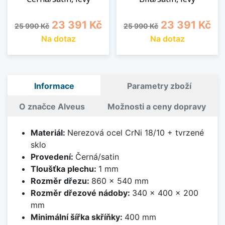
Běžná cena
Cena
Běžná cena
Cena
23 391 Kč
23 391 Kč
25 990 Kč
25 990 Kč
Na dotaz
Na dotaz
Informace
Parametry zboží
O značce Alveus
Možnosti a ceny dopravy
Materiál:
Nerezová ocel CrNi 18/10 + tvrzené
sklo
Provedení:
Černá/satin
Tloušťka plechu:
1 mm
Rozměr dřezu:
860 x 540 mm
Rozměr dřezové nádoby:
340 x 400 x 200
mm
Minimální šířka skříňky:
400 mm