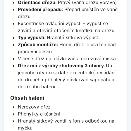
Orientace dřezu:
Pravý (vana dřezu vpravo)
Provedení přepadu:
Přepad umístěn ve vaně
dřezu
Excentrické ovládání výpusti - výpusť se
zavírá a otevírá otočením knoflíku na dřezu.
Typ výpusti:
Hranatá sítková výpusť
Způsob montáže:
Horní, dřez je usazen nad
pracovní desku
V ceně dřezu je dávkovač a nerezová miska
Dřez má z výroby zhotoveny 3 otvory.
Do
jednoho otvoru si dáte excentrické ovládání,
do druhého přibalený dávkovač saponátu a
do třetího baterii.
Obsah balení
Nerezový dřez
Příchytky a těsnění
Hranatý sítkový ventil, sifon s odbočkou na
myčku