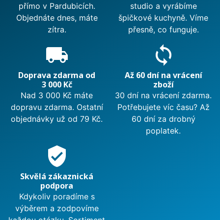
přímo v Pardubicích.
studio a vyrábíme
Objednáte dnes, máte
špičkové kuchyně. Víme
zítra.
přesně, co funguje.
local_shipping
sync
Doprava zdarma od
Až 60 dní na vrácení
3 000 Kč
zboží
Nad 3 000 Kč máte
30 dní na vrácení zdarma.
dopravu zdarma. Ostatní
Potřebujete víc času? Až
objednávky už od 79 Kč.
60 dní za drobný
poplatek.
verified_user
Skvělá zákaznická
podpora
Kdykoliv poradíme s
výběrem a zodpovíme