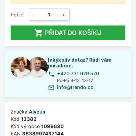
Počet
−
+

PŘIDAT DO KOŠÍKU
Jakýkoliv dotaz? Rádi vám
poradíme.
+420 731 979 570
phone
Po-Pá 9-12, 13-17
info@trendo.cz
mail_outline
Značka
Alveus
Kód
13382
Kód výrobce
1099630
EAN
3838997437144