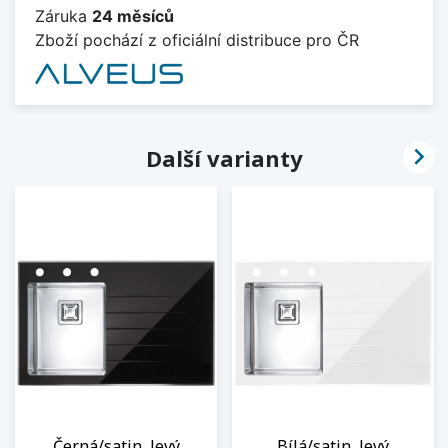
Záruka
24 měsíců
Zboží pochází z oficiální distribuce pro ČR

Další varianty
Černá/satin, levý
Bílá/satin, levý