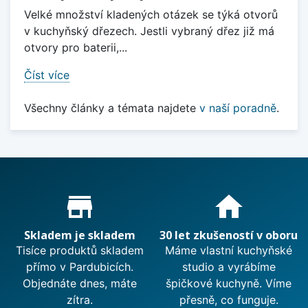
Velké množství kladených otázek se týká otvorů
v kuchyňský dřezech. Jestli vybraný dřez již má
otvory pro baterii,...
Číst více
Všechny články a témata najdete
v naší poradně
.
Proč nakupovat u nás?
store_mall_directory
home
Skladem je skladem
30 let zkušeností v oboru
Tisíce produktů skladem
Máme vlastní kuchyňské
přímo v Pardubicích.
studio a vyrábíme
Objednáte dnes, máte
špičkové kuchyně. Víme
zítra.
přesně, co funguje.