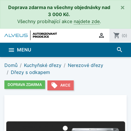
×
Doprava zdarma na všechny objednávky nad
3 000 Kč.
Všechny probíhající akce
najdete zde
.

shopping_cart
(0)
search

MENU
Domů
Kuchyňské dřezy
Nerezové dřezy
Dřezy s odkapem
local_offer
DOPRAVA ZDARMA
AKCE