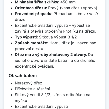
Minimální šířka skříňky:
450 mm
Orientace dřezu:
Pravý (vana dřezu vpravo)
Provedení přepadu:
Přepad umístěn ve vaně
dřezu
Excentrické ovládání výpusti - výpusť se
zavírá a otevírá otočením knoflíku na dřezu.
Typ výpusti:
Sítková výpusť 3 1/2
Způsob montáže:
Horní, dřez je usazen nad
pracovní desku
Dřez má z výroby zhotoveny 2 otvory.
Do
jednoho otvoru si dáte baterii a do druhého
excentrické ovládání.
Obsah balení
Nerezový dřez
Příchytky a těsnění
Sítkový ventil 3 1/2, sifon s odbočkou na
myčku
Excentrické ovládání výpusti