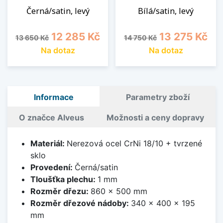
Černá/satin, levý
Bílá/satin, levý
Běžná cena
Cena
Běžná cena
Cena
12 285 Kč
13 275 Kč
13 650 Kč
14 750 Kč
Na dotaz
Na dotaz
Informace
Parametry zboží
O značce Alveus
Možnosti a ceny dopravy
Materiál:
Nerezová ocel CrNi 18/10 + tvrzené
sklo
Provedení:
Černá/satin
Tloušťka plechu:
1 mm
Rozměr dřezu:
860 x 500 mm
Rozměr dřezové nádoby:
340 x 400 x 195
mm