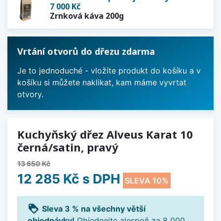
7 000 Kč
Zrnková káva 200g
Vrtání otvorů do dřezu zdarma
Je to jednoduché - vložíte produkt do košíku a v
košíku si můžete naklikat, kam máme vyvrtat
otvory.
Kuchyňský dřez Alveus Karat 10
černá/satin, pravý
13 650 Kč
12 285 Kč
s DPH
SLEVA 10%
loyalty
Sleva 3 % na všechny větší
objednávky!
Objednejte alespoň za 8 000