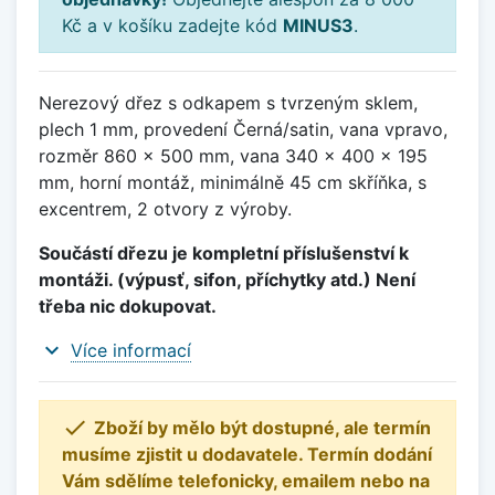
Kč a v košíku zadejte kód
MINUS3
.
Nerezový dřez s odkapem s tvrzeným sklem,
plech 1 mm, provedení Černá/satin, vana vpravo,
rozměr 860 x 500 mm, vana 340 x 400 x 195
mm, horní montáž, minimálně 45 cm skříňka, s
excentrem, 2 otvory z výroby.
Součástí dřezu je kompletní příslušenství k
montáži. (výpusť, sifon, příchytky atd.) Není
třeba nic dokupovat.
expand_more
Více informací

Zboží by mělo být dostupné, ale termín
musíme zjistit u dodavatele. Termín dodání
Vám sdělíme telefonicky, emailem nebo na