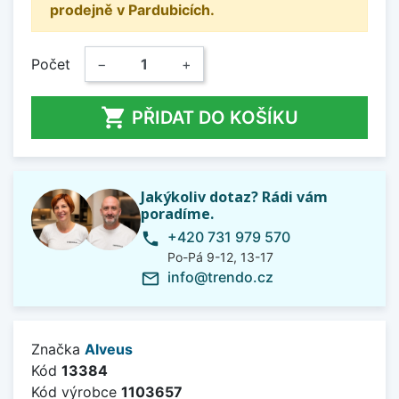
prodejně v Pardubicích.
Počet
−
+

PŘIDAT DO KOŠÍKU
Jakýkoliv dotaz? Rádi vám
poradíme.
+420 731 979 570
phone
Po-Pá 9-12, 13-17
info@trendo.cz
mail_outline
Značka
Alveus
Kód
13384
Kód výrobce
1103657