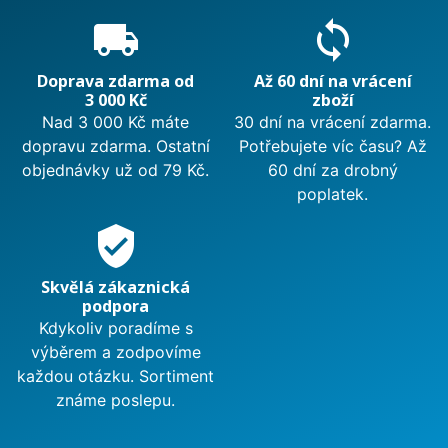
local_shipping
sync
Doprava zdarma od
Až 60 dní na vrácení
3 000 Kč
zboží
Nad 3 000 Kč máte
30 dní na vrácení zdarma.
dopravu zdarma. Ostatní
Potřebujete víc času? Až
objednávky už od 79 Kč.
60 dní za drobný
poplatek.
verified_user
Skvělá zákaznická
podpora
Kdykoliv poradíme s
výběrem a zodpovíme
každou otázku. Sortiment
známe poslepu.