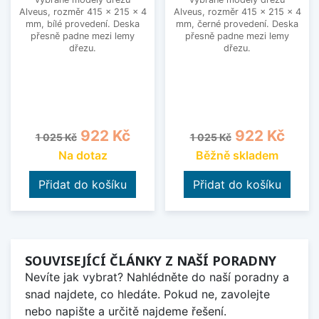
Alveus, rozměr 415 x 215 x 4
Alveus, rozměr 415 x 215 x 4
mm, bílé provedení. Deska
mm, černé provedení. Deska
přesně padne mezi lemy
přesně padne mezi lemy
dřezu.
dřezu.
Běžná cena
Cena
Běžná cena
Cena
922 Kč
922 Kč
1 025 Kč
1 025 Kč
Na dotaz
Běžně skladem
Přidat do košíku
Přidat do košíku
SOUVISEJÍCÍ ČLÁNKY Z NAŠÍ PORADNY
Nevíte jak vybrat? Nahlédněte do naší poradny a
snad najdete, co hledáte. Pokud ne, zavolejte
nebo napište a určitě najdeme řešení.