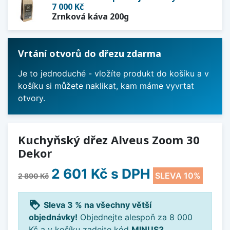
7 000 Kč
Zrnková káva 200g
Vrtání otvorů do dřezu zdarma
Je to jednoduché - vložíte produkt do košíku a v
košíku si můžete naklikat, kam máme vyvrtat
otvory.
Kuchyňský dřez Alveus Zoom 30
Dekor
2 601 Kč
s DPH
SLEVA 10%
2 890 Kč
loyalty
Sleva 3 % na všechny větší
objednávky!
Objednejte alespoň za 8 000
Kč a v košíku zadejte kód
MINUS3
.