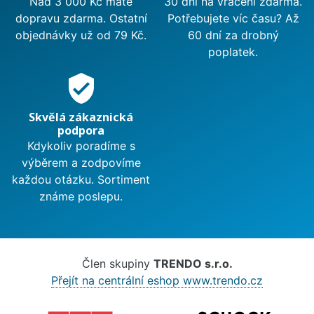
Nad 3 000 Kč máte
30 dní na vrácení zdarma.
dopravu zdarma. Ostatní
Potřebujete víc času? Až
objednávky už od 79 Kč.
60 dní za drobný
poplatek.
verified_user
Skvělá zákaznická
podpora
Kdykoliv poradíme s
výběrem a zodpovíme
každou otázku. Sortiment
známe poslepu.
Člen skupiny
TRENDO s.r.o.
Přejít na centrální eshop www.trendo.cz