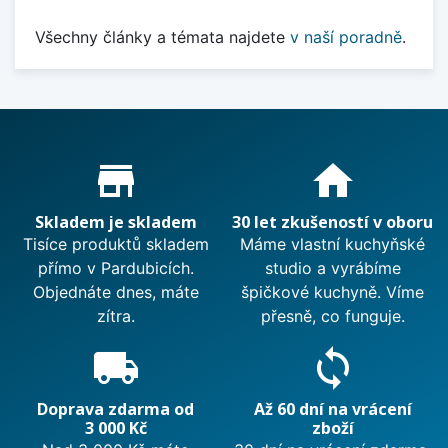
Všechny články a témata najdete
v naší poradně
.
Proč nakupovat u nás?
store_mall_directory
home
Skladem je skladem
30 let zkušeností v oboru
Tisíce produktů skladem
Máme vlastní kuchyňské
přímo v Pardubicích.
studio a vyrábíme
Objednáte dnes, máte
špičkové kuchyně. Víme
zítra.
přesně, co funguje.
local_shipping
sync
Doprava zdarma od
Až 60 dní na vrácení
3 000 Kč
zboží