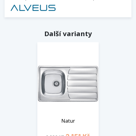
Další varianty
Natur
Běžná cena
Cena