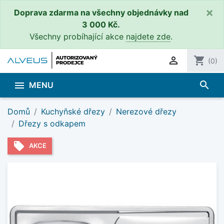
×
Doprava zdarma na všechny objednávky nad
3 000 Kč.
Všechny probíhající akce
najdete zde
.

shopping_cart
(0)
search

MENU
Domů
Kuchyňské dřezy
Nerezové dřezy
Dřezy s odkapem
local_offer
AKCE