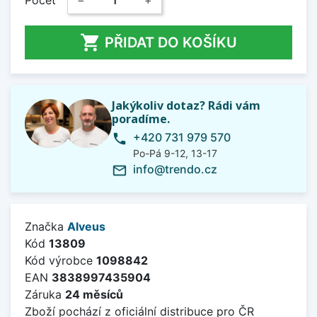
Počet
−
+

PŘIDAT DO KOŠÍKU
Jakýkoliv dotaz? Rádi vám
poradíme.
+420 731 979 570
phone
Po-Pá 9-12, 13-17
info@trendo.cz
mail_outline
Značka
Alveus
Kód
13809
Kód výrobce
1098842
EAN
3838997435904
Záruka
24 měsíců
Zboží pochází z oficiální distribuce pro ČR