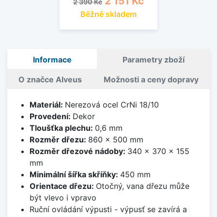
2 151 Kč
2 390 Kč
Běžně skladem
Informace
Parametry zboží
O značce Alveus
Možnosti a ceny dopravy
Materiál:
Nerezová ocel CrNi 18/10
Provedení:
Dekor
Tloušťka plechu:
0,6 mm
Rozměr dřezu:
860 x 500 mm
Rozměr dřezové nádoby:
340 x 370 x 155
mm
Minimální šířka skříňky:
450 mm
Orientace dřezu:
Otočný, vana dřezu může
být vlevo i vpravo
Ruční ovládání výpusti - výpusť se zavírá a