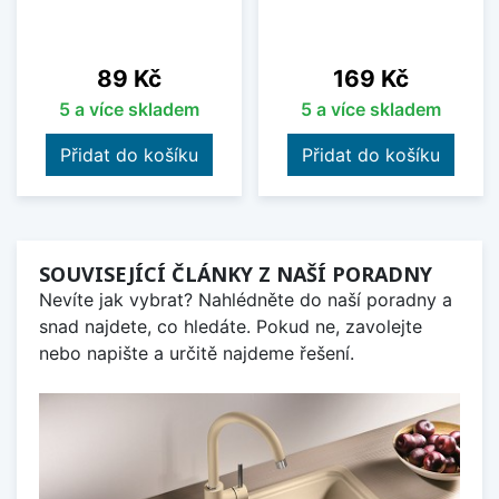
Cena
Cena
89 Kč
169 Kč
5 a více skladem
5 a více skladem
Přidat do košíku
Přidat do košíku
SOUVISEJÍCÍ ČLÁNKY Z NAŠÍ PORADNY
Nevíte jak vybrat? Nahlédněte do naší poradny a
snad najdete, co hledáte. Pokud ne, zavolejte
nebo napište a určitě najdeme řešení.