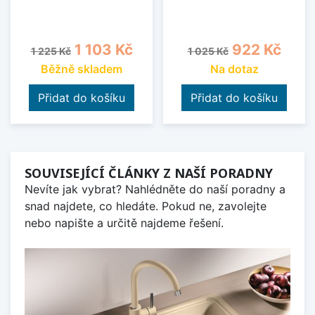
Běžná cena
Cena
Běžná cena
Cena
1 103 Kč
922 Kč
1 225 Kč
1 025 Kč
Běžně skladem
Na dotaz
Přidat do košíku
Přidat do košíku
SOUVISEJÍCÍ ČLÁNKY Z NAŠÍ PORADNY
Nevíte jak vybrat? Nahlédněte do naší poradny a
snad najdete, co hledáte. Pokud ne, zavolejte
nebo napište a určitě najdeme řešení.