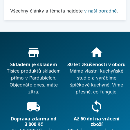
Všechny články a témata najdete
v naší poradně
.
Proč nakupovat u nás?
store_mall_directory
home
Skladem je skladem
30 let zkušeností v oboru
Tisíce produktů skladem
Máme vlastní kuchyňské
přímo v Pardubicích.
studio a vyrábíme
Objednáte dnes, máte
špičkové kuchyně. Víme
zítra.
přesně, co funguje.
local_shipping
sync
Doprava zdarma od
Až 60 dní na vrácení
3 000 Kč
zboží