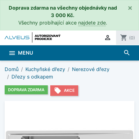
×
Doprava zdarma na všechny objednávky nad
3 000 Kč.
Všechny probíhající akce
najdete zde
.

shopping_cart
(0)
search

MENU
Domů
Kuchyňské dřezy
Nerezové dřezy
Dřezy s odkapem
local_offer
DOPRAVA ZDARMA
AKCE