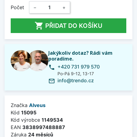
Počet
−
+

PŘIDAT DO KOŠÍKU
Jakýkoliv dotaz? Rádi vám
poradíme.
+420 731 979 570
phone
Po-Pá 9-12, 13-17
info@trendo.cz
mail_outline
Značka
Alveus
Kód
15095
Kód výrobce
1149534
EAN
3838997488887
Záruka
24 měsíců