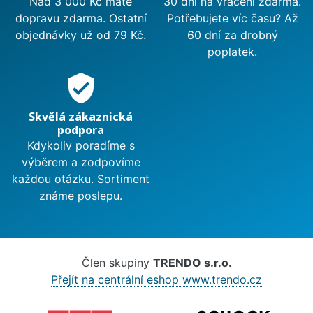
Nad 3 000 Kč máte
30 dní na vrácení zdarma.
dopravu zdarma. Ostatní
Potřebujete víc času? Až
objednávky už od 79 Kč.
60 dní za drobný
poplatek.
verified_user
Skvělá zákaznická
podpora
Kdykoliv poradíme s
výběrem a zodpovíme
každou otázku. Sortiment
známe poslepu.
Člen skupiny
TRENDO s.r.o.
Přejít na centrální eshop www.trendo.cz