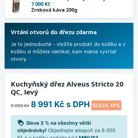
7 000 Kč
Zrnková káva 200g
Vrtání otvorů do dřezu zdarma
Je to jednoduché - vložíte produkt do košíku a v
košíku si můžete naklikat, kam máme vyvrtat
otvory.
Kuchyňský dřez Alveus Stricto 20
QC, levý
8 991 Kč
s DPH
SLEVA 10%
9 990 Kč
loyalty
Sleva 3 % na všechny větší
objednávky!
Objednejte alespoň za 8 000
Kč a v košíku zadejte kód
MINUS3
.