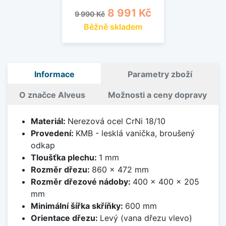
Běžná cena
Cena
8 991 Kč
9 990 Kč
Běžně skladem
Informace
Parametry zboží
O značce Alveus
Možnosti a ceny dopravy
Materiál:
Nerezová ocel CrNi 18/10
Provedení:
KMB - lesklá vanička, broušený
odkap
Tloušťka plechu:
1 mm
Rozměr dřezu:
860 x 472 mm
Rozměr dřezové nádoby:
400 x 400 x 205
mm
Minimální šířka skříňky:
600 mm
Orientace dřezu:
Levý (vana dřezu vlevo)