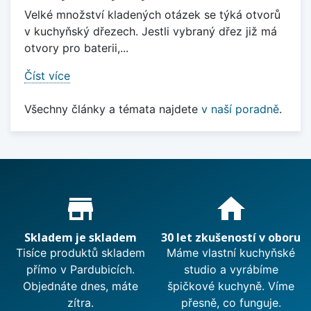
Velké množství kladených otázek se týká otvorů
v kuchyňský dřezech. Jestli vybraný dřez již má
otvory pro baterii,...
Číst více
Všechny články a témata najdete
v naší poradně
.
Proč nakupovat u nás?
store_mall_directory
home
Skladem je skladem
30 let zkušeností v oboru
Tisíce produktů skladem
Máme vlastní kuchyňské
přímo v Pardubicích.
studio a vyrábíme
Objednáte dnes, máte
špičkové kuchyně. Víme
zítra.
přesně, co funguje.