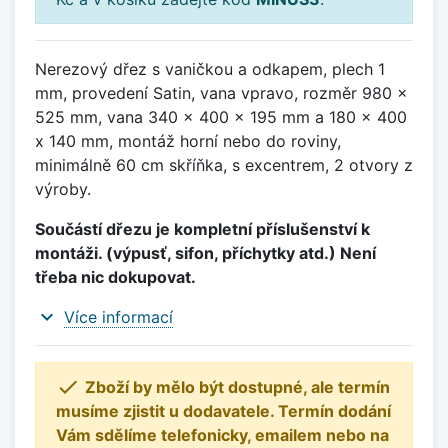
Nerezový dřez s vaničkou a odkapem, plech 1
mm, provedení Satin, vana vpravo, rozměr 980 x
525 mm, vana 340 x 400 x 195 mm a 180 x 400
x 140 mm, montáž horní nebo do roviny,
minimálně 60 cm skříňka, s excentrem, 2 otvory z
výroby.
Součástí dřezu je kompletní příslušenství k
montáži. (výpusť, sifon, příchytky atd.) Není
třeba nic dokupovat.
expand_more
Více informací

Zboží by mělo být dostupné, ale termín
musíme zjistit u dodavatele. Termín dodání
Vám sdělíme telefonicky, emailem nebo na