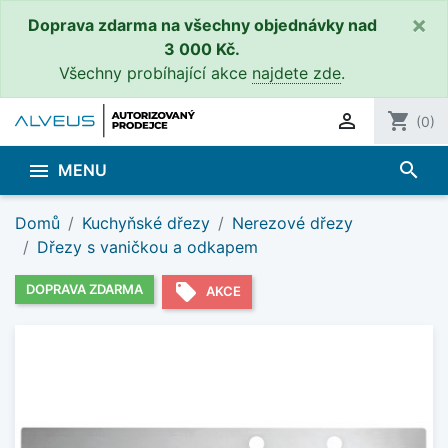
×
Doprava zdarma na všechny objednávky nad
3 000 Kč.
Všechny probíhající akce
najdete zde
.

shopping_cart
(0)
search

MENU
Domů
Kuchyňské dřezy
Nerezové dřezy
Dřezy s vaničkou a odkapem
local_offer
DOPRAVA ZDARMA
AKCE