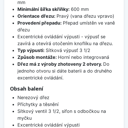
mm
Minimální šířka skříňky:
600 mm
Orientace dřezu:
Pravý (vana dřezu vpravo)
Provedení přepadu:
Přepad umístěn ve vaně
dřezu
Excentrické ovládání výpusti - výpusť se
zavírá a otevírá otočením knoflíku na dřezu.
Typ výpusti:
Sítková výpusť 3 1/2
Způsob montáže:
Horní nebo integrovaná
Dřez má z výroby zhotoveny 2 otvory.
Do
jednoho otvoru si dáte baterii a do druhého
excentrické ovládání.
Obsah balení
Nerezový dřez
Příchytky a těsnění
Sítkový ventil 3 1/2, sifon s odbočkou na
myčku
Excentrické ovládání výpusti