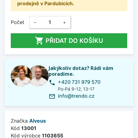
prodejně v Pardubicích.
Počet
−
+

PŘIDAT DO KOŠÍKU
Jakýkoliv dotaz? Rádi vám
poradíme.
+420 731 979 570
phone
Po-Pá 9-12, 13-17
info@trendo.cz
mail_outline
Značka
Alveus
Kód
13001
Kód výrobce
1103655