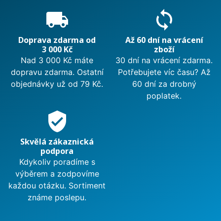
local_shipping
sync
Doprava zdarma od
Až 60 dní na vrácení
3 000 Kč
zboží
Nad 3 000 Kč máte
30 dní na vrácení zdarma.
dopravu zdarma. Ostatní
Potřebujete víc času? Až
objednávky už od 79 Kč.
60 dní za drobný
poplatek.
verified_user
Skvělá zákaznická
podpora
Kdykoliv poradíme s
výběrem a zodpovíme
každou otázku. Sortiment
známe poslepu.