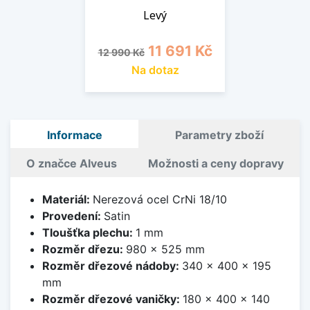
Levý
Běžná cena
Cena
11 691 Kč
12 990 Kč
Na dotaz
Informace
Parametry zboží
O značce Alveus
Možnosti a ceny dopravy
Materiál:
Nerezová ocel CrNi 18/10
Provedení:
Satin
Tloušťka plechu:
1 mm
Rozměr dřezu:
980 x 525 mm
Rozměr dřezové nádoby:
340 x 400 x 195
mm
Rozměr dřezové vaničky:
180 x 400 x 140