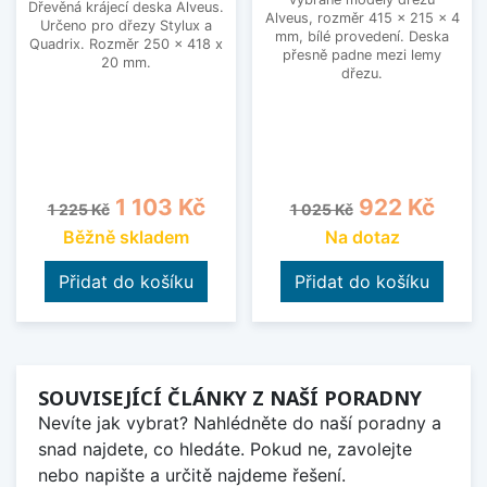
Dřevěná krájecí deska Alveus.
Alveus, rozměr 415 x 215 x 4
Určeno pro dřezy Stylux a
mm, bílé provedení. Deska
Quadrix. Rozměr 250 x 418 x
přesně padne mezi lemy
20 mm.
dřezu.
Běžná cena
Cena
Běžná cena
Cena
1 103 Kč
922 Kč
1 225 Kč
1 025 Kč
Běžně skladem
Na dotaz
Přidat do košíku
Přidat do košíku
SOUVISEJÍCÍ ČLÁNKY Z NAŠÍ PORADNY
Nevíte jak vybrat? Nahlédněte do naší poradny a
snad najdete, co hledáte. Pokud ne, zavolejte
nebo napište a určitě najdeme řešení.