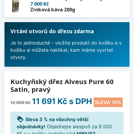
7 000 Kč
Zrnková káva 200g
Vrtání otvorů do dřezu zdarma
Je to jednoduché - vložíte produkt do košíku a v
košíku si můžete naklikat, kam máme vyvrtat
otvory.
Kuchyňský dřez Alveus Pure 60
Satin, pravý
11 691 Kč
s DPH
SLEVA 10%
12 990 Kč
loyalty
Sleva 3 % na všechny větší
objednávky!
Objednejte alespoň za 8 000
Kč a v košíku zadejte kód
MINUS3
.