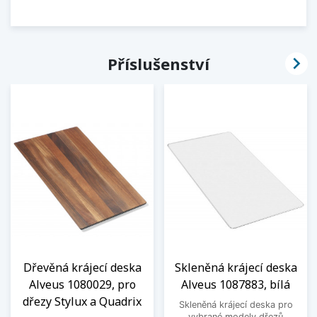

Příslušenství
Dřevěná krájecí deska
Skleněná krájecí deska
Alveus 1080029, pro
Alveus 1087883, bílá
dřezy Stylux a Quadrix
Skleněná krájecí deska pro
vybrané modely dřezů