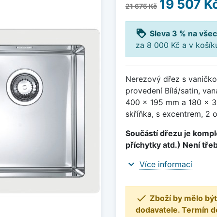
19 507 K
21 675 Kč
loyalty
Sleva 3 % na všec
za 8 000 Kč a v koší
Nerezový dřez s vaničko
provedení Bílá/satin, v
400 x 195 mm a 180 x 3
skříňka, s excentrem, 2 
Součástí dřezu je komple
příchytky atd.) Není tře
expand_more
Více informací

Zboží by mělo být
dodavatele. Termín d