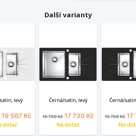
Další varianty
satin, levý
Černá/satin, levý
Černá/satin
ena
Cena
Běžná cena
Cena
Běžná cena
Cen
19 507 Kč
17 730 Kč
17
19 700 Kč
19 700 Kč
 dotaz
Na dotaz
Na dot