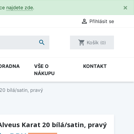
×
kce
najdete zde
.

Přihlásit se

shopping_cart
Košík
(0)
ORADNA
VŠE O
KONTAKT
NÁKUPU
0 bílá/satin, pravý
lveus Karat 20 bílá/satin, pravý