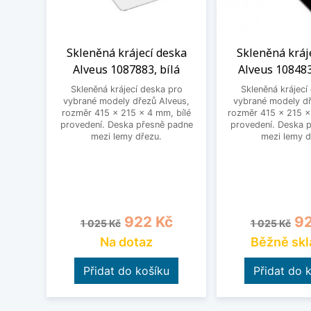
Skleněná krájecí deska
Skleněná kráj
Alveus 1087883, bílá
Alveus 108483
Skleněná krájecí deska pro
Skleněná krájecí
vybrané modely dřezů Alveus,
vybrané modely dř
rozměr 415 x 215 x 4 mm, bílé
rozměr 415 x 215 x
provedení. Deska přesně padne
provedení. Deska 
mezi lemy dřezu.
mezi lemy d
Běžná cena
Cena
Běžná cena
Ce
922 Kč
92
1 025 Kč
1 025 Kč
Na dotaz
Běžně sk
Přidat do košíku
Přidat do 