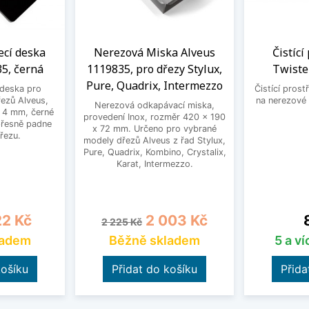
ecí deska
Nerezová Miska Alveus
Čistící
5, černá
1119835, pro dřezy Stylux,
Twiste
Pure, Quadrix, Intermezzo
 deska pro
Čistící prost
ezů Alveus,
na nerezové 
Nerezová odkapávací miska,
 4 mm, černé
provedení Inox, rozměr 420 x 190
přesně padne
x 72 mm. Určeno pro vybrané
řezu.
modely dřezů Alveus z řad Stylux,
Pure, Quadrix, Kombino, Crystalix,
Karat, Intermezzo.
na
Běžná cena
Cena
2 Kč
2 003 Kč
2 225 Kč
ladem
Běžně skladem
5 a v
košíku
Přidat do košíku
Přida