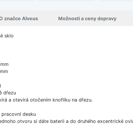
O značce Alveus
Možnosti a ceny dopravy
é sklo
5 mm
0 mm
)
ě dřezu
írá a otevírá otočením knoflíku na dřezu.
d pracovní desku
ednoho otvoru si dáte baterii a do druhého excentrické ovl