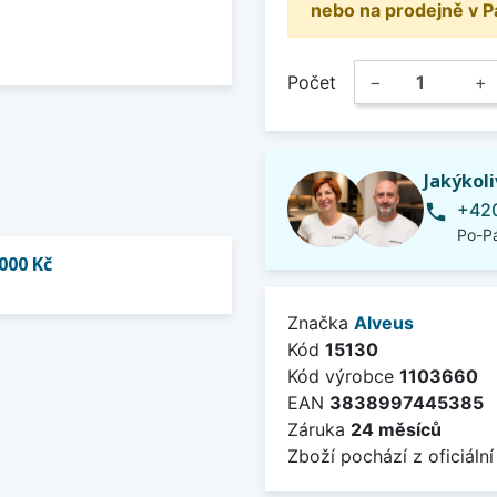
nebo na prodejně v P
Počet
−
+
Jakýkol
+420
phone
Po-Pá
000 Kč
Značka
Alveus
Kód
15130
Kód výrobce
1103660
EAN
3838997445385
Záruka
24 měsíců
Zboží pochází z oficiální