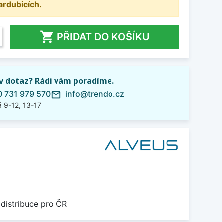
ardubicích.

PŘIDAT DO KOŠÍKU
iv dotaz? Rádi vám poradíme.
 731 979 570
info@trendo.cz
mail_outline
 9-12, 13-17
 distribuce pro ČR