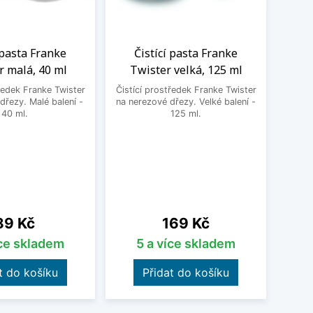
 pasta Franke
Čistící pasta Franke
Po
r malá, 40 ml
Twister velká, 125 ml
s
ředek Franke Twister
Čistící prostředek Franke Twister
Robust
dřezy. Malé balení -
na nerezové dřezy. Velké balení -
pro p
40 ml.
125 ml.
nerez
v o
Cena
Cena
89 Kč
169 Kč
íce skladem
5 a více skladem
t do košíku
Přidat do košíku