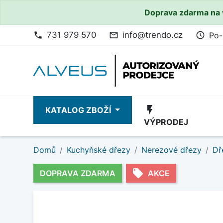
Doprava zdarma na 
731 979 570
info@trendo.cz
Po-
phone
mail_outline
access_time
flash_on
KATALOG ZBOŽÍ
VÝPRODEJ
Domů
Kuchyňské dřezy
Nerezové dřezy
Dř
local_offer
DOPRAVA ZDARMA
AKCE