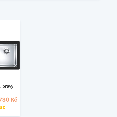
, pravý
a
 730 Kč
az