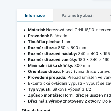
Informace
Parametry zboží
Materiál:
Nerezová ocel CrNi 18/10 + tvrzen
Provedení:
Bílá/satin
Tloušťka plechu:
1 mm
Rozměr dřezu:
860 x 500 mm
Rozměr dřezové nádoby:
340 x 400 x 19
Rozměr dřezové vaničky:
180 x 340 x 16
Minimální šířka skříňky:
800 mm
Orientace dřezu:
Pravý (vana dřezu vpravo
Provedení přepadu:
Přepad umístěn ve van
Excentrické ovládání výpusti - výpusť se zav
Typ výpusti:
Sítková výpusť 3 1/2
Způsob montáže:
Horní, dřez je usazen na
Dřez má z výroby zhotoveny 2 otvory.
Do j
Obsah balení