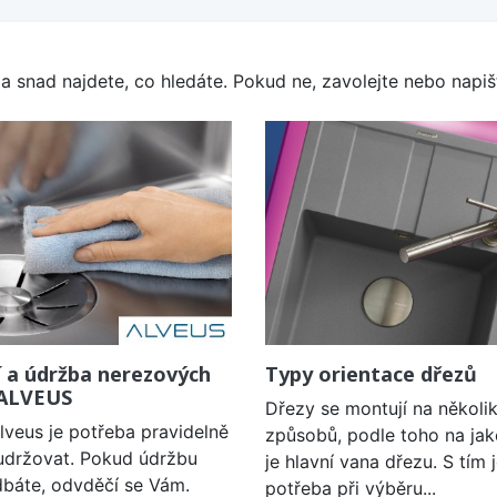
a snad najdete, co hledáte. Pokud ne, zavolejte nebo napišt
í a údržba nerezových
Typy orientace dřezů
 ALVEUS
Dřezy se montují na několi
lveus je potřeba pravidelně
způsobů, podle toho na jak
a udržovat. Pokud údržbu
je hlavní vana dřezu. S tím 
báte, odvděčí se Vám.
potřeba při výběru...