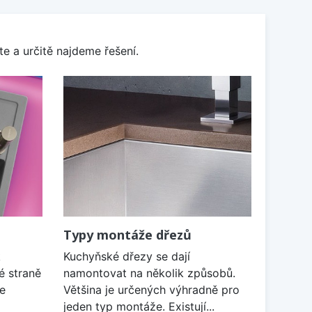
e a určitě najdeme řešení.
Typy montáže dřezů
k
Kuchyňské dřezy se dají
é straně
namontovat na několik způsobů.
je
Většina je určených výhradně pro
jeden typ montáže. Existují...