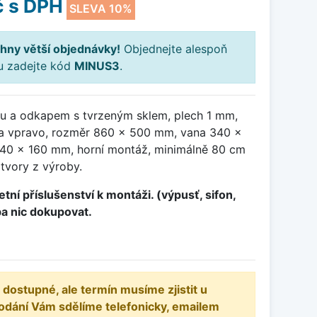
č
s DPH
SLEVA 10%
hny větší objednávky!
Objednejte alespoň
ku zadejte kód
MINUS3
.
u a odkapem s tvrzeným sklem, plech 1 mm,
ana vpravo, rozměr 860 x 500 mm, vana 340 x
40 x 160 mm, horní montáž, minimálně 80 cm
otvory z výroby.
tní příslušenství k montáži. (výpusť, sifon,
ba nic dokupovat.
 dostupné, ale termín musíme zjistit u
odání Vám sdělíme telefonicky, emailem