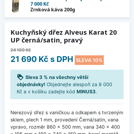
7 000 Kč
Zrnková káva 200g
Kuchyňský dřez Alveus Karat 20
UP černá/satin, pravý
24 100 Kč
21 690 Kč
s DPH
SLEVA 10%
loyalty
Sleva 3 % na všechny větší
objednávky!
Objednejte alespoň za 8 000
Kč a v košíku zadejte kód
MINUS3
.
Nerezový dřez s vaničkou a odkapem s tvrzeným
sklem, plech 1 mm, provedení Černá/satin, vana
vpravo, rozměr 860 x 500 mm, vana 340 x 400