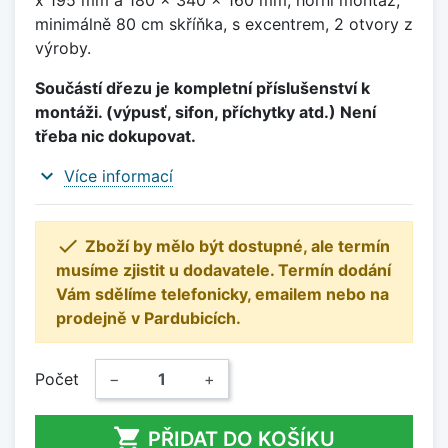
x 195 mm a 180 x 340 x 160 mm, horní montáž,
minimálně 80 cm skříňka, s excentrem, 2 otvory z
výroby.
Součástí dřezu je kompletní příslušenství k
montáži. (výpusť, sifon, příchytky atd.) Není
třeba nic dokupovat.
expand_more
Více informací

Zboží by mělo být dostupné, ale termín
musíme zjistit u dodavatele. Termín dodání
Vám sdělíme telefonicky, emailem nebo na
prodejně v Pardubicích.
Počet
−
+

PŘIDAT DO KOŠÍKU