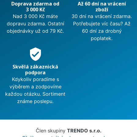
Doprava zdarma od
Až 60 dní na vrácení
3 000 Kč
zboží
Nad 3 000 Kč máte
30 dní na vrácení zdarma.
dopravu zdarma. Ostatní
Potřebujete víc času? Až
objednávky už od 79 Kč.
60 dní za drobný
poplatek.
verified_user
Skvělá zákaznická
podpora
Kdykoliv poradíme s
výběrem a zodpovíme
každou otázku. Sortiment
známe poslepu.
Člen skupiny
TRENDO s.r.o.