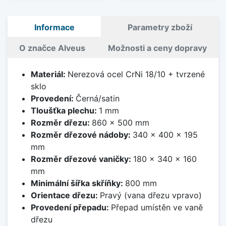
Informace
Parametry zboží
O značce Alveus
Možnosti a ceny dopravy
Materiál:
Nerezová ocel CrNi 18/10 + tvrzené
sklo
Provedení:
Černá/satin
Tloušťka plechu:
1 mm
Rozměr dřezu:
860 x 500 mm
Rozměr dřezové nádoby:
340 x 400 x 195
mm
Rozměr dřezové vaničky:
180 x 340 x 160
mm
Minimální šířka skříňky:
800 mm
Orientace dřezu:
Pravý (vana dřezu vpravo)
Provedení přepadu:
Přepad umístěn ve vaně
dřezu