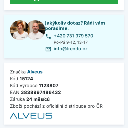
Jakýkoliv dotaz? Rádi vám
poradíme.
+420 731 979 570
phone
Po-Pá 9-12, 13-17
info@trendo.cz
mail_outline
Značka
Alveus
Kód
15124
Kód výrobce
1123807
EAN
3838997486432
Záruka
24 měsíců
Zboží pochází z oficiální distribuce pro ČR