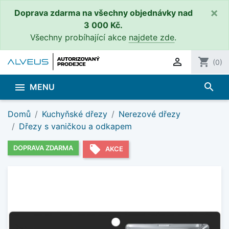
×
Doprava zdarma na všechny objednávky nad
3 000 Kč.
Všechny probíhající akce
najdete zde
.

shopping_cart
(0)
search

MENU
Domů
Kuchyňské dřezy
Nerezové dřezy
Dřezy s vaničkou a odkapem
local_offer
DOPRAVA ZDARMA
AKCE