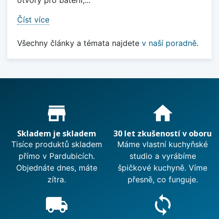
otvory pro baterii,...
Číst více
Všechny články a témata najdete
v naší poradně
.
Proč nakupovat u nás?
store_mall_directory
home
Skladem je skladem
30 let zkušeností v oboru
Tisíce produktů skladem
Máme vlastní kuchyňské
přímo v Pardubicích.
studio a vyrábíme
Objednáte dnes, máte
špičkové kuchyně. Víme
zítra.
přesně, co funguje.
local_shipping
sync