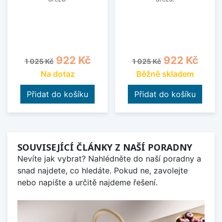
Běžná cena
Cena
Běžná cena
Cena
922 Kč
922 Kč
1 025 Kč
1 025 Kč
Na dotaz
Běžně skladem
Přidat do košíku
Přidat do košíku
SOUVISEJÍCÍ ČLÁNKY Z NAŠÍ PORADNY
Nevíte jak vybrat? Nahlédněte do naší poradny a
snad najdete, co hledáte. Pokud ne, zavolejte
nebo napište a určitě najdeme řešení.