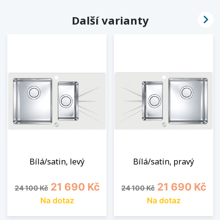

Další varianty
Bílá/satin, levý
Bílá/satin, pravý
Běžná cena
Cena
Běžná cena
Cena
21 690 Kč
21 690 Kč
24 100 Kč
24 100 Kč
Na dotaz
Na dotaz