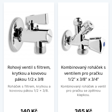
Rohový ventil s filtrem,
Kombinovaný roháček s
krytkou a kovovou
ventilem pro pračku
pákou 1/2 x 3/8
1/2" x 3/8" x 3/4"
Roháček s filtrem, krytkou a
Kombinovaný roháček a ventil
kovovou pákou 1/2 x 3/8.
pro pračku se zpětnou
klapkou.
Cena
Cena
140 Kč
365 Kč