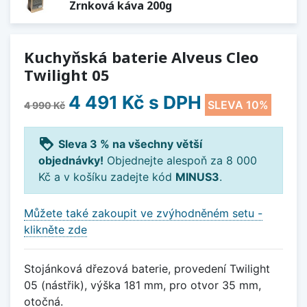
Zrnková káva 200g
Kuchyňská baterie Alveus Cleo
Twilight 05
4 491 Kč
s DPH
SLEVA 10%
4 990 Kč
loyalty
Sleva 3 % na všechny větší
objednávky!
Objednejte alespoň za 8 000
Kč a v košíku zadejte kód
MINUS3
.
Můžete také zakoupit ve zvýhodněném setu -
klikněte zde
Stojánková dřezová baterie, provedení Twilight
05 (nástřik), výška 181 mm, pro otvor 35 mm,
otočná.