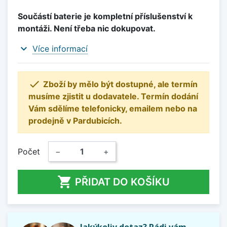
Součástí baterie je kompletní příslušenství k
montáži. Není třeba nic dokupovat.
expand_more
Více informací

Zboží by mělo být dostupné, ale termín
musíme zjistit u dodavatele. Termín dodání
Vám sdělíme telefonicky, emailem nebo na
prodejně v Pardubicích.
Počet
−
+

PŘIDAT DO KOŠÍKU