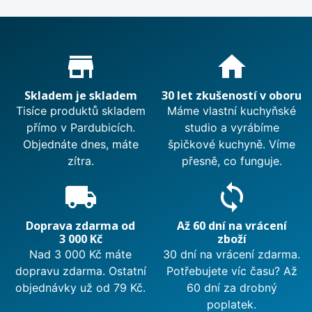
Proč nakupovat u nás?
store_mall_directory
home
Skladem je skladem
30 let zkušeností v oboru
Tisíce produktů skladem
Máme vlastní kuchyňské
přímo v Pardubicích.
studio a vyrábíme
Objednáte dnes, máte
špičkové kuchyně. Víme
zítra.
přesně, co funguje.
local_shipping
sync
Doprava zdarma od
Až 60 dní na vrácení
3 000 Kč
zboží
Nad 3 000 Kč máte
30 dní na vrácení zdarma.
dopravu zdarma. Ostatní
Potřebujete víc času? Až
objednávky už od 79 Kč.
60 dní za drobný
poplatek.