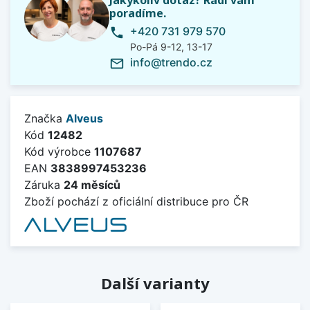
Jakýkoliv dotaz? Rádi vám
poradíme.
+420 731 979 570
phone
Po-Pá 9-12, 13-17
info@trendo.cz
mail_outline
Značka
Alveus
Kód
12482
Kód výrobce
1107687
EAN
3838997453236
Záruka
24 měsíců
Zboží pochází z oficiální distribuce pro ČR
Další varianty