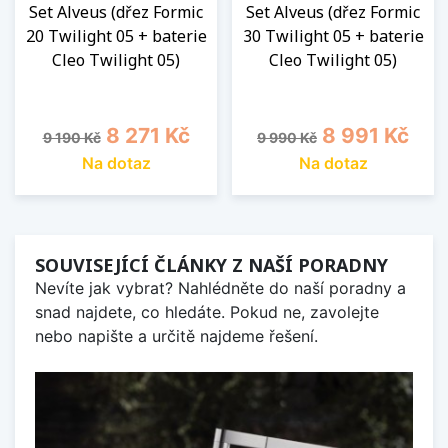
Set Alveus (dřez Formic
Set Alveus (dřez Formic
20 Twilight 05 + baterie
30 Twilight 05 + baterie
Cleo Twilight 05)
Cleo Twilight 05)
Běžná cena
Cena
Běžná cena
Cena
8 271 Kč
8 991 Kč
9 190 Kč
9 990 Kč
Na dotaz
Na dotaz
SOUVISEJÍCÍ ČLÁNKY Z NAŠÍ PORADNY
Nevíte jak vybrat? Nahlédněte do naší poradny a
snad najdete, co hledáte. Pokud ne, zavolejte
nebo napište a určitě najdeme řešení.