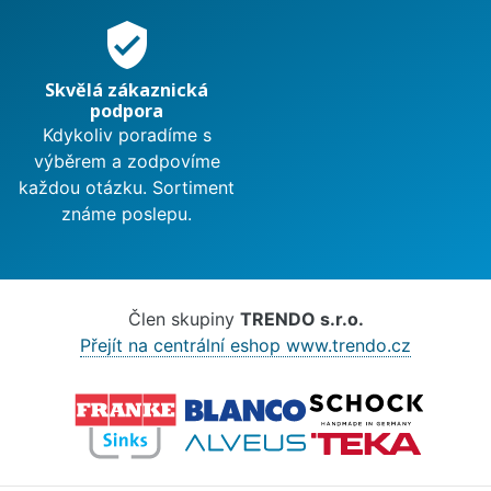
verified_user
Skvělá zákaznická
podpora
Kdykoliv poradíme s
výběrem a zodpovíme
každou otázku. Sortiment
známe poslepu.
Člen skupiny
TRENDO s.r.o.
Přejít na centrální eshop www.trendo.cz