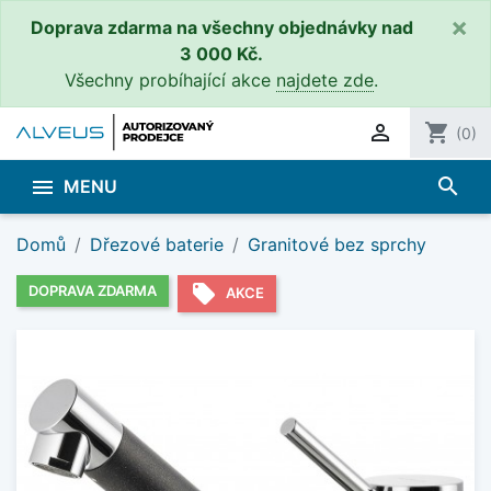
×
Doprava zdarma na všechny objednávky nad
3 000 Kč.
Všechny probíhající akce
najdete zde
.

shopping_cart
(0)
search

MENU
Domů
Dřezové baterie
Granitové bez sprchy
local_offer
DOPRAVA ZDARMA
AKCE