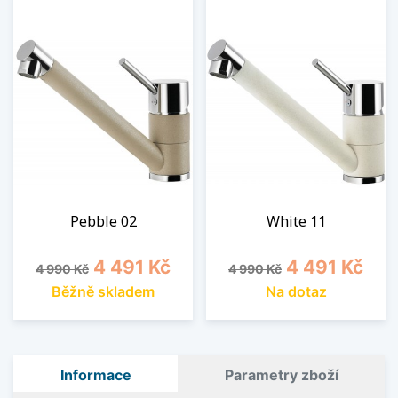
Pebble 02
White 11
Běžná cena
Cena
Běžná cena
Cena
4 491 Kč
4 491 Kč
4 990 Kč
4 990 Kč
Běžně skladem
Na dotaz
Informace
Parametry zboží