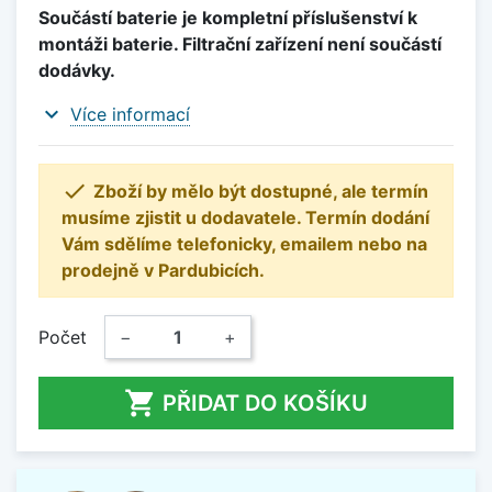
Součástí baterie je kompletní příslušenství k
montáži baterie. Filtrační zařízení není součástí
dodávky.
expand_more
Více informací

Zboží by mělo být dostupné, ale termín
musíme zjistit u dodavatele. Termín dodání
Vám sdělíme telefonicky, emailem nebo na
prodejně v Pardubicích.
Počet
−
+

PŘIDAT DO KOŠÍKU