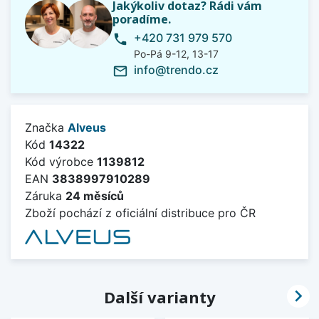
Jakýkoliv dotaz? Rádi vám
poradíme.
+420 731 979 570
phone
Po-Pá 9-12, 13-17
info@trendo.cz
mail_outline
Značka
Alveus
Kód
14322
Kód výrobce
1139812
EAN
3838997910289
Záruka
24 měsíců
Zboží pochází z oficiální distribuce pro ČR

Další varianty