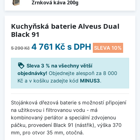
Zrnková káva 200g
Kuchyňská baterie Alveus Dual
Black 91
4 761 Kč
s DPH
SLEVA 10%
5 290 Kč
loyalty
Sleva 3 % na všechny větší
objednávky!
Objednejte alespoň za 8 000
Kč a v košíku zadejte kód
MINUS3
.
Stojánková dřezová baterie s možností připojení
na užitkovou i filtrovanou vodu - má
kombinovaný perlátor a speciální zdvojenou
páčku, provedení Black 91 (nástřik), výška 370
mm, pro otvor 35 mm, otočná.