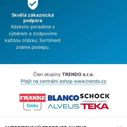
verified_user
Skvělá zákaznická
podpora
Kdykoliv poradíme s
výběrem a zodpovíme
každou otázku. Sortiment
známe poslepu.
Člen skupiny
TRENDO s.r.o.
Přejít na centrální eshop www.trendo.cz