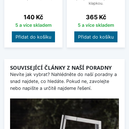
klapkou.
Cena
Cena
140 Kč
365 Kč
5 a více skladem
5 a více skladem
Přidat do košíku
Přidat do košíku
SOUVISEJÍCÍ ČLÁNKY Z NAŠÍ PORADNY
Nevíte jak vybrat? Nahlédněte do naší poradny a
snad najdete, co hledáte. Pokud ne, zavolejte
nebo napište a určitě najdeme řešení.