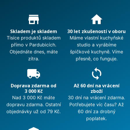
Proč nakupovat u nás?
store_mall_directory
home
Skladem je skladem
30 let zkušeností v oboru
Tisíce produktů skladem
Máme vlastní kuchyňské
přímo v Pardubicích.
studio a vyrábíme
Objednáte dnes, máte
špičkové kuchyně. Víme
zítra.
přesně, co funguje.
local_shipping
sync
Doprava zdarma od
Až 60 dní na vrácení
3 000 Kč
zboží
Nad 3 000 Kč máte
30 dní na vrácení zdarma.
dopravu zdarma. Ostatní
Potřebujete víc času? Až
objednávky už od 79 Kč.
60 dní za drobný
poplatek.