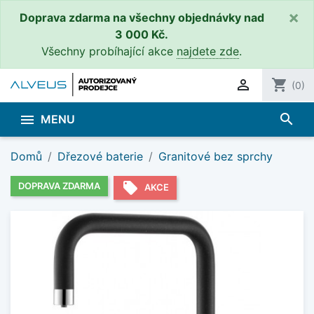
×
Doprava zdarma na všechny objednávky nad
3 000 Kč.
Všechny probíhající akce
najdete zde
.

shopping_cart
(0)
search

MENU
Domů
Dřezové baterie
Granitové bez sprchy
local_offer
DOPRAVA ZDARMA
AKCE