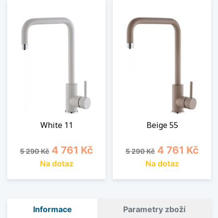
White 11
Beige 55
Běžná cena
Cena
Běžná cena
Cena
4 761 Kč
4 761 Kč
5 290 Kč
5 290 Kč
Na dotaz
Na dotaz
Informace
Parametry zboží