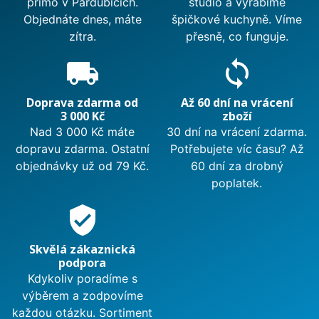
přímo v Pardubicích.
studio a vyrábíme
Objednáte dnes, máte
špičkové kuchyně. Víme
zítra.
přesně, co funguje.
local_shipping
sync
Doprava zdarma od
Až 60 dní na vrácení
3 000 Kč
zboží
Nad 3 000 Kč máte
30 dní na vrácení zdarma.
dopravu zdarma. Ostatní
Potřebujete víc času? Až
objednávky už od 79 Kč.
60 dní za drobný
poplatek.
verified_user
Skvělá zákaznická
podpora
Kdykoliv poradíme s
výběrem a zodpovíme
každou otázku. Sortiment