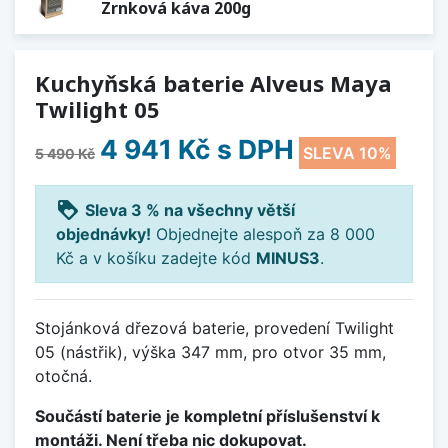
Zrnková káva 200g
Kuchyňská baterie Alveus Maya
Twilight 05
4 941 Kč
s DPH
SLEVA 10%
5 490 Kč
loyalty
Sleva 3 % na všechny větší
objednávky!
Objednejte alespoň za 8 000
Kč a v košíku zadejte kód
MINUS3
.
Stojánková dřezová baterie, provedení Twilight
05 (nástřik), výška 347 mm, pro otvor 35 mm,
otočná.
Součástí baterie je kompletní příslušenství k
montáži. Není třeba nic dokupovat.