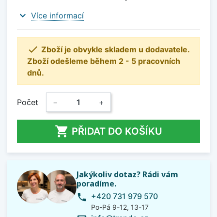
expand_more
Více informací

Zboží je obvykle skladem u dodavatele.
Zboží odešleme během 2 - 5 pracovních
dnů.
Počet
−
+

PŘIDAT DO KOŠÍKU
Jakýkoliv dotaz? Rádi vám
poradíme.
+420 731 979 570
phone
Po-Pá 9-12, 13-17