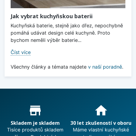
Jak vybrat kuchyňskou baterii
Kuchyňská baterie, stejně jako dřez, nepochybně
pomáhá udávat design celé kuchyně. Proto
bychom neměli výběr baterie...
Číst více
Všechny články a témata najdete
v naší poradně
.
Proč nakupovat u nás?
store_mall_directory
home
Skladem je skladem
30 let zkušeností v oboru
Tisíce produktů skladem
Máme vlastní kuchyňské