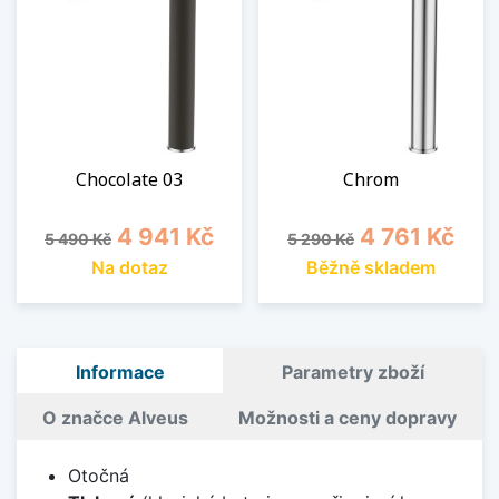
Chocolate 03
Chrom
Běžná cena
Cena
Běžná cena
Cena
4 941 Kč
4 761 Kč
5 490 Kč
5 290 Kč
Na dotaz
Běžně skladem
Informace
Parametry zboží
O značce Alveus
Možnosti a ceny dopravy
Otočná