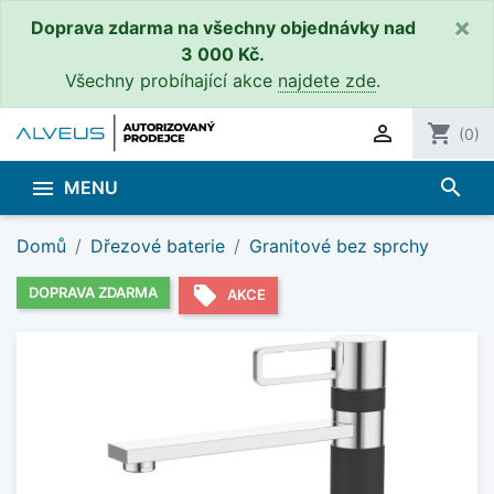
×
Doprava zdarma na všechny objednávky nad
3 000 Kč.
Všechny probíhající akce
najdete zde
.

shopping_cart
(0)
search

MENU
Domů
Dřezové baterie
Granitové bez sprchy
local_offer
DOPRAVA ZDARMA
AKCE