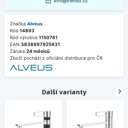
info@trendo.cz
mail_outline
Značka
Alveus
Kód
14893
Kód výrobce
1150761
EAN
3838997925931
Záruka
24 měsíců
Zboží pochází z oficiální distribuce pro ČR

Další varianty