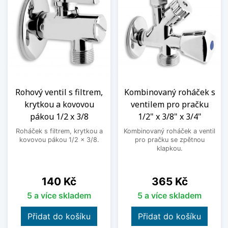
Rohový ventil s filtrem,
Kombinovaný roháček s
krytkou a kovovou
ventilem pro pračku
pákou 1/2 x 3/8
1/2" x 3/8" x 3/4"
Roháček s filtrem, krytkou a
Kombinovaný roháček a ventil
kovovou pákou 1/2 x 3/8.
pro pračku se zpětnou
klapkou.
Cena
Cena
140 Kč
365 Kč
5 a více skladem
5 a více skladem
Přidat do košíku
Přidat do košíku