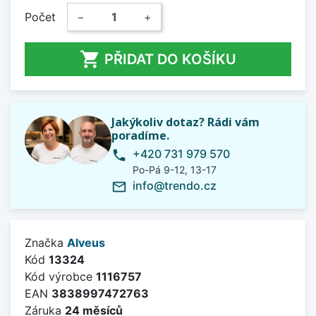
Počet
−
+

PŘIDAT DO KOŠÍKU
Jakýkoliv dotaz? Rádi vám
poradíme.
+420 731 979 570
phone
Po-Pá 9-12, 13-17
info@trendo.cz
mail_outline
Značka
Alveus
Kód
13324
Kód výrobce
1116757
EAN
3838997472763
Záruka
24 měsíců