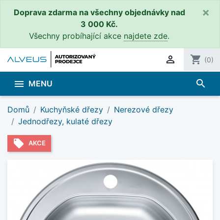
×
Doprava zdarma na všechny objednávky nad
3 000 Kč.
Všechny probíhající akce
najdete zde
.

shopping_cart
(0)
search

MENU
Domů
Kuchyňské dřezy
Nerezové dřezy
Jednodřezy, kulaté dřezy
local_offer
AKCE