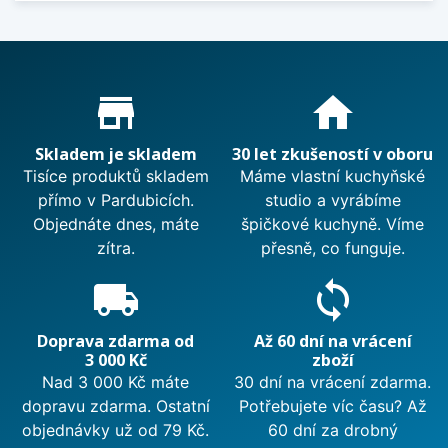
Proč nakupovat u nás?
store_mall_directory
home
Skladem je skladem
30 let zkušeností v oboru
Tisíce produktů skladem
Máme vlastní kuchyňské
přímo v Pardubicích.
studio a vyrábíme
Objednáte dnes, máte
špičkové kuchyně. Víme
zítra.
přesně, co funguje.
local_shipping
sync
Doprava zdarma od
Až 60 dní na vrácení
3 000 Kč
zboží
Nad 3 000 Kč máte
30 dní na vrácení zdarma.
dopravu zdarma. Ostatní
Potřebujete víc času? Až
objednávky už od 79 Kč.
60 dní za drobný