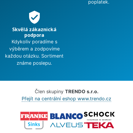
poplatek.
verified_user
Skvělá zákaznická
podpora
Kdykoliv poradíme s
výběrem a zodpovíme
každou otázku. Sortiment
známe poslepu.
Člen skupiny
TRENDO s.r.o.
Přejít na centrální eshop www.trendo.cz