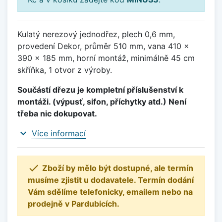
Kulatý nerezový jednodřez, plech 0,6 mm,
provedení Dekor, průměr 510 mm, vana 410 x
390 x 185 mm, horní montáž, minimálně 45 cm
skříňka, 1 otvor z výroby.
Součástí dřezu je kompletní příslušenství k
montáži. (výpusť, sifon, příchytky atd.) Není
třeba nic dokupovat.
expand_more
Více informací

Zboží by mělo být dostupné, ale termín
musíme zjistit u dodavatele. Termín dodání
Vám sdělíme telefonicky, emailem nebo na
prodejně v Pardubicích.