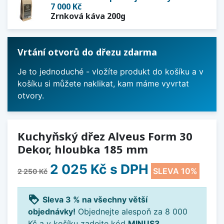
7 000 Kč
Zrnková káva 200g
Vrtání otvorů do dřezu zdarma
Je to jednoduché - vložíte produkt do košíku a v
košíku si můžete naklikat, kam máme vyvrtat
otvory.
Kuchyňský dřez Alveus Form 30
Dekor, hloubka 185 mm
2 025 Kč
s DPH
SLEVA 10%
2 250 Kč
loyalty
Sleva 3 % na všechny větší
objednávky!
Objednejte alespoň za 8 000
Kč a v košíku zadejte kód
MINUS3
.