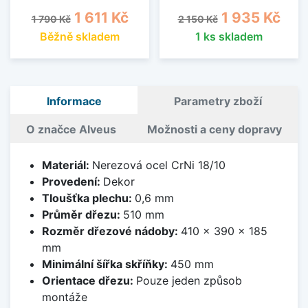
Běžná cena
Cena
Běžná cena
Cena
1 611 Kč
1 935 Kč
1 790 Kč
2 150 Kč
Běžně skladem
1 ks skladem
Informace
Parametry zboží
O značce Alveus
Možnosti a ceny dopravy
Materiál:
Nerezová ocel CrNi 18/10
Provedení:
Dekor
Tloušťka plechu:
0,6 mm
Průměr dřezu:
510 mm
Rozměr dřezové nádoby:
410 x 390 x 185
mm
Minimální šířka skříňky:
450 mm
Orientace dřezu:
Pouze jeden způsob
montáže