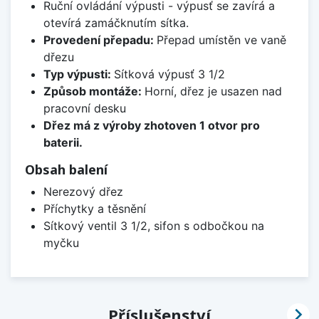
Ruční ovládání výpusti - výpusť se zavírá a
otevírá zamáčknutím sítka.
Provedení přepadu:
Přepad umístěn ve vaně
dřezu
Typ výpusti:
Sítková výpusť 3 1/2
Způsob montáže:
Horní, dřez je usazen nad
pracovní desku
Dřez má z výroby zhotoven 1 otvor pro
baterii.
Obsah balení
Nerezový dřez
Příchytky a těsnění
Sítkový ventil 3 1/2, sifon s odbočkou na
myčku

Příslušenství