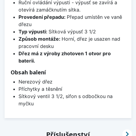
Ruční ovládání výpusti - výpusť se zavírá a
otevírá zamáčknutím sítka.
Provedení přepadu:
Přepad umístěn ve vaně
dřezu
Typ výpusti:
Sítková výpusť 3 1/2
Způsob montáže:
Horní, dřez je usazen nad
pracovní desku
Dřez má z výroby zhotoven 1 otvor pro
baterii.
Obsah balení
Nerezový dřez
Příchytky a těsnění
Sítkový ventil 3 1/2, sifon s odbočkou na
myčku

Příslušenství