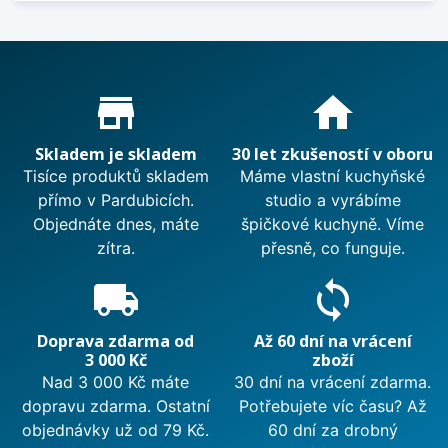
Proč nakupovat u nás?
store_mall_directory
home
Skladem je skladem
30 let zkušeností v oboru
Tisíce produktů skladem
Máme vlastní kuchyňské
přímo v Pardubicích.
studio a vyrábíme
Objednáte dnes, máte
špičkové kuchyně. Víme
zítra.
přesně, co funguje.
local_shipping
sync
Doprava zdarma od
Až 60 dní na vrácení
3 000 Kč
zboží
Nad 3 000 Kč máte
30 dní na vrácení zdarma.
dopravu zdarma. Ostatní
Potřebujete víc času? Až
objednávky už od 79 Kč.
60 dní za drobný