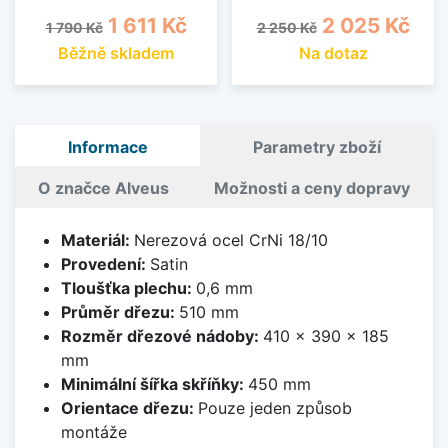
Běžná cena
Cena
Běžná cena
Cena
1 611 Kč
2 025 Kč
1 790 Kč
2 250 Kč
Běžně skladem
Na dotaz
Informace
Parametry zboží
O značce Alveus
Možnosti a ceny dopravy
Materiál:
Nerezová ocel CrNi 18/10
Provedení:
Satin
Tloušťka plechu:
0,6 mm
Průměr dřezu:
510 mm
Rozměr dřezové nádoby:
410 x 390 x 185
mm
Minimální šířka skříňky:
450 mm
Orientace dřezu:
Pouze jeden způsob
montáže