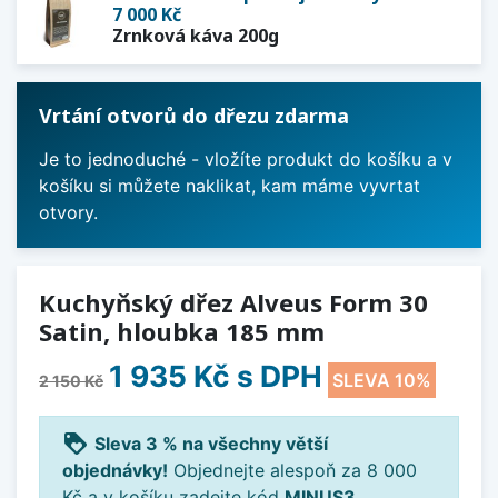
7 000 Kč
Zrnková káva 200g
Vrtání otvorů do dřezu zdarma
Je to jednoduché - vložíte produkt do košíku a v
košíku si můžete naklikat, kam máme vyvrtat
otvory.
Kuchyňský dřez Alveus Form 30
Satin, hloubka 185 mm
1 935 Kč
s DPH
SLEVA 10%
2 150 Kč
loyalty
Sleva 3 % na všechny větší
objednávky!
Objednejte alespoň za 8 000
Kč a v košíku zadejte kód
MINUS3
.