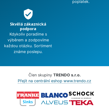
poplatek.
verified_user
Skvělá zákaznická
podpora
Kdykoliv poradíme s
výběrem a zodpovíme
každou otázku. Sortiment
známe poslepu.
Člen skupiny
TRENDO s.r.o.
Přejít na centrální eshop www.trendo.cz