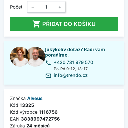
Počet
−
+

PŘIDAT DO KOŠÍKU
Jakýkoliv dotaz? Rádi vám
poradíme.
+420 731 979 570
phone
Po-Pá 9-12, 13-17
info@trendo.cz
mail_outline
Značka
Alveus
Kód
13325
Kód výrobce
1116756
EAN
3838997472756
Záruka
24 měsíců