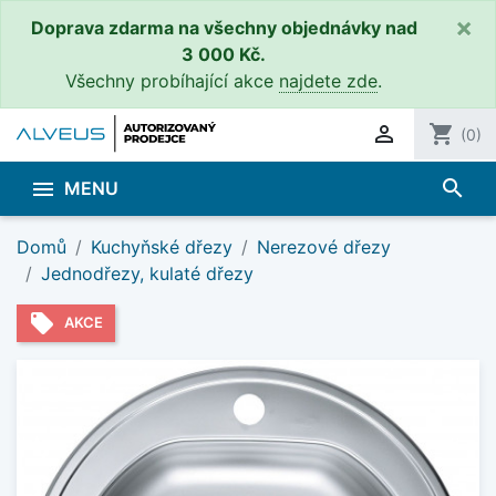
×
Doprava zdarma na všechny objednávky nad
3 000 Kč.
Všechny probíhající akce
najdete zde
.

shopping_cart
(0)
search

MENU
Domů
Kuchyňské dřezy
Nerezové dřezy
Jednodřezy, kulaté dřezy
local_offer
AKCE