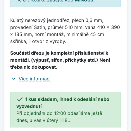
Kulatý nerezový jednodřez, plech 0,6 mm,
provedení Satin, průměr 510 mm, vana 410 x 390
x 185 mm, horní montáž, minimálně 45 cm
skříňka, 1 otvor z výroby.
Součástí dřezu je kompletní příslušenství k
montáži. (výpusť, sifon, příchytky atd.) Není
třeba nic dokupovat.
expand_more
Více informací

1 kus skladem, ihned k odeslání nebo
vyzvednutí
Při objednání do 12:00 odesíláme ještě
dnes, u vás v úterý 11.8..