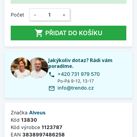
Počet
−
+

PŘIDAT DO KOŠÍKU
Jakýkoliv dotaz? Rádi vám
poradíme.
+420 731 979 570
phone
Po-Pá 9-12, 13-17
info@trendo.cz
mail_outline
Značka
Alveus
Kód
13830
Kód výrobce
1123787
EAN
3838997486258