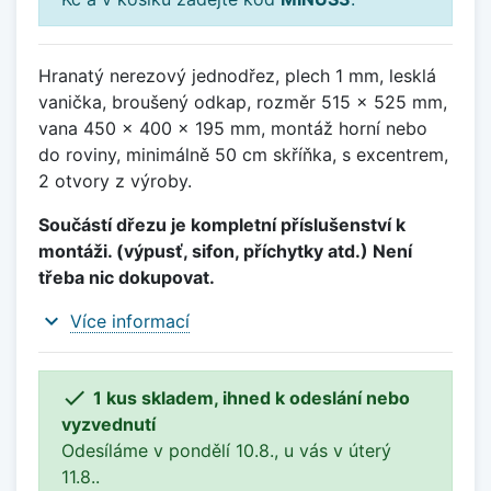
Hranatý nerezový jednodřez, plech 1 mm, lesklá
vanička, broušený odkap, rozměr 515 x 525 mm,
vana 450 x 400 x 195 mm, montáž horní nebo
do roviny, minimálně 50 cm skříňka, s excentrem,
2 otvory z výroby.
Součástí dřezu je kompletní příslušenství k
montáži. (výpusť, sifon, příchytky atd.) Není
třeba nic dokupovat.
expand_more
Více informací

1 kus skladem, ihned k odeslání nebo
vyzvednutí
Odesíláme v pondělí 10.8., u vás v úterý
11.8..