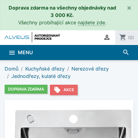
×
Doprava zdarma na všechny objednávky nad
3 000 Kč.
Všechny probíhající akce
najdete zde
.

shopping_cart
(0)
search

MENU
Domů
Kuchyňské dřezy
Nerezové dřezy
Jednodřezy, kulaté dřezy
local_offer
DOPRAVA ZDARMA
AKCE