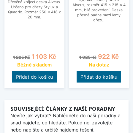
Dřevěná krájecí deska Alveus.
Alveus, rozměr 415 x 215 x 4
Určeno pro dřezy Stylux a
mm, bílé provedení. Deska
Quadrix. Rozměr 250 x 418 x
přesně padne mezi lemy
20 mm.
dřezu.
Běžná cena
Cena
Běžná cena
Cena
1 103 Kč
922 Kč
1 225 Kč
1 025 Kč
Běžně skladem
Na dotaz
Přidat do košíku
Přidat do košíku
SOUVISEJÍCÍ ČLÁNKY Z NAŠÍ PORADNY
Nevíte jak vybrat? Nahlédněte do naší poradny a
snad najdete, co hledáte. Pokud ne, zavolejte
nebo napište a určitě najdeme řešení.