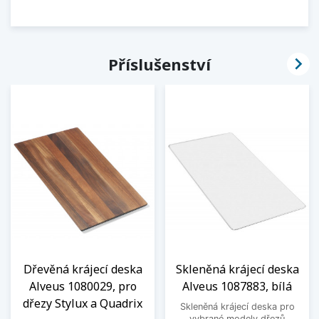

Příslušenství
Dřevěná krájecí deska
Skleněná krájecí deska
Alveus 1080029, pro
Alveus 1087883, bílá
dřezy Stylux a Quadrix
Skleněná krájecí deska pro
vybrané modely dřezů