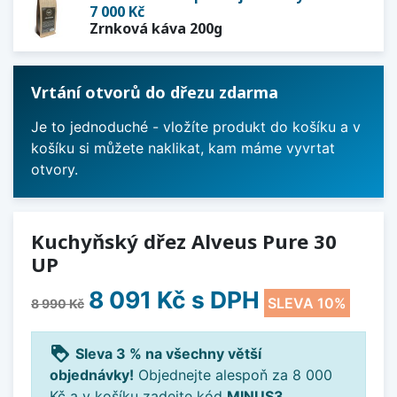
7 000 Kč
Zrnková káva 200g
Vrtání otvorů do dřezu zdarma
Je to jednoduché - vložíte produkt do košíku a v
košíku si můžete naklikat, kam máme vyvrtat
otvory.
Kuchyňský dřez Alveus Pure 30
UP
8 091 Kč
s DPH
SLEVA 10%
8 990 Kč
loyalty
Sleva 3 % na všechny větší
objednávky!
Objednejte alespoň za 8 000
Kč a v košíku zadejte kód
MINUS3
.