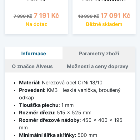
Běžná cena
Cena
Běžná cena
Cena
7 191 Kč
17 091 Kč
7 990 Kč
18 990 Kč
Na dotaz
Běžně skladem
Informace
Parametry zboží
O značce Alveus
Možnosti a ceny dopravy
Materiál:
Nerezová ocel CrNi 18/10
Provedení:
KMB - lesklá vanička, broušený
odkap
Tloušťka plechu:
1 mm
Rozměr dřezu:
515 x 525 mm
Rozměr dřezové nádoby:
450 x 400 x 195
mm
Minimální šířka skříňky:
500 mm