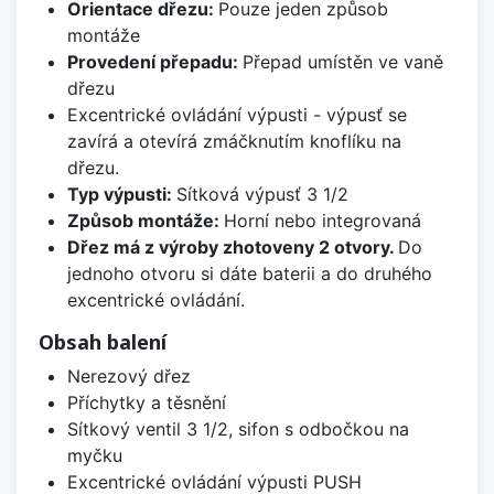
Orientace dřezu:
Pouze jeden způsob
montáže
Provedení přepadu:
Přepad umístěn ve vaně
dřezu
Excentrické ovládání výpusti - výpusť se
zavírá a otevírá zmáčknutím knoflíku na
dřezu.
Typ výpusti:
Sítková výpusť 3 1/2
Způsob montáže:
Horní nebo integrovaná
Dřez má z výroby zhotoveny 2 otvory.
Do
jednoho otvoru si dáte baterii a do druhého
excentrické ovládání.
Obsah balení
Nerezový dřez
Příchytky a těsnění
Sítkový ventil 3 1/2, sifon s odbočkou na
myčku
Excentrické ovládání výpusti PUSH