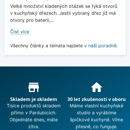
Velké množství kladených otázek se týká otvorů
v kuchyňský dřezech. Jestli vybraný dřez již má
otvory pro baterii,...
Číst více
Všechny články a témata najdete
v naší poradně
.
Proč nakupovat u nás?
store_mall_directory
home
Skladem je skladem
30 let zkušeností v oboru
Tisíce produktů skladem
Máme vlastní kuchyňské
přímo v Pardubicích.
studio a vyrábíme
Objednáte dnes, máte
špičkové kuchyně. Víme
zítra.
přesně, co funguje.