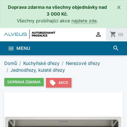
×
Doprava zdarma na všechny objednávky nad
3 000 Kč.
Všechny probíhající akce
najdete zde
.

shopping_cart
(0)
search

MENU
Domů
Kuchyňské dřezy
Nerezové dřezy
Jednodřezy, kulaté dřezy
local_offer
DOPRAVA ZDARMA
AKCE