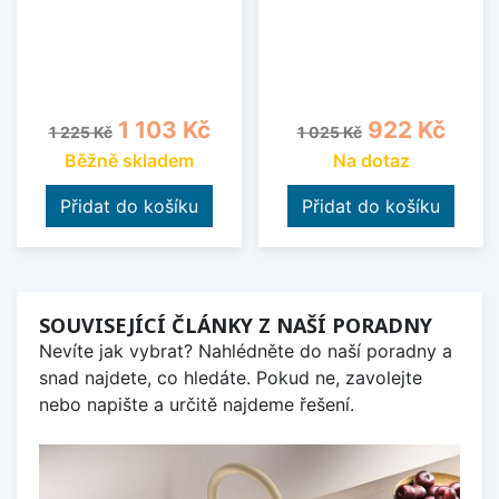
Běžná cena
Cena
Běžná cena
Cena
1 103 Kč
922 Kč
1 225 Kč
1 025 Kč
Běžně skladem
Na dotaz
Přidat do košíku
Přidat do košíku
SOUVISEJÍCÍ ČLÁNKY Z NAŠÍ PORADNY
Nevíte jak vybrat? Nahlédněte do naší poradny a
snad najdete, co hledáte. Pokud ne, zavolejte
nebo napište a určitě najdeme řešení.