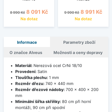
Běžná cena
Cena
Běžná cena
Cena
8 091 Kč
8 991 Kč
8 990 Kč
9 990 Kč
Na dotaz
Na dotaz
Informace
Parametry zboží
O značce Alveus
Možnosti a ceny dopravy
Materiál:
Nerezová ocel CrNi 18/10
Provedení:
Satin
Tloušťka plechu:
1 mm
Rozměr dřezu:
740 x 440 mm
Rozměr dřezové nádoby:
700 x 400 x 200
mm
Minimální šířka skříňky:
80 cm při horní
montáži, 90 cm při spodní