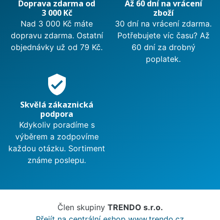
Doprava zdarma od
Až 60 dní na vrácení
3 000 Kč
zboží
Nad 3 000 Kč máte
30 dní na vrácení zdarma.
dopravu zdarma. Ostatní
Potřebujete víc času? Až
objednávky už od 79 Kč.
60 dní za drobný
poplatek.
verified_user
Skvělá zákaznická
podpora
Kdykoliv poradíme s
výběrem a zodpovíme
každou otázku. Sortiment
známe poslepu.
Člen skupiny
TRENDO s.r.o.
Přejít na centrální eshop www.trendo.cz