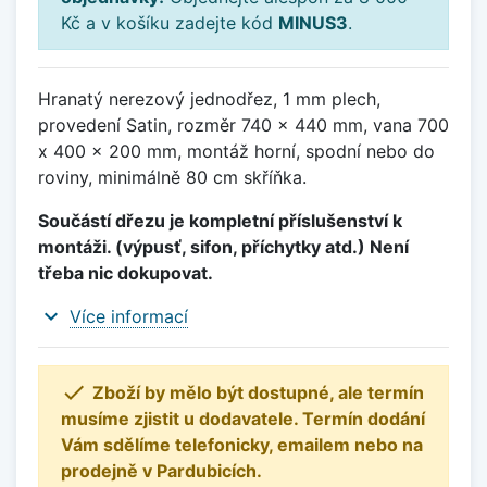
Kč a v košíku zadejte kód
MINUS3
.
Hranatý nerezový jednodřez, 1 mm plech,
provedení Satin, rozměr 740 x 440 mm, vana 700
x 400 x 200 mm, montáž horní, spodní nebo do
roviny, minimálně 80 cm skříňka.
Součástí dřezu je kompletní příslušenství k
montáži. (výpusť, sifon, příchytky atd.) Není
třeba nic dokupovat.
expand_more
Více informací

Zboží by mělo být dostupné, ale termín
musíme zjistit u dodavatele. Termín dodání
Vám sdělíme telefonicky, emailem nebo na
prodejně v Pardubicích.