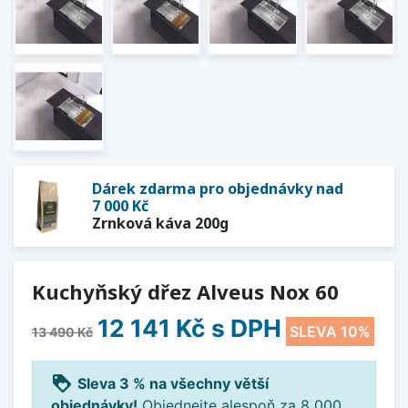
Dárek zdarma pro objednávky nad
7 000 Kč
Zrnková káva 200g
Kuchyňský dřez Alveus Nox 60
12 141 Kč
s DPH
SLEVA 10%
13 490 Kč
loyalty
Sleva 3 % na všechny větší
objednávky!
Objednejte alespoň za 8 000