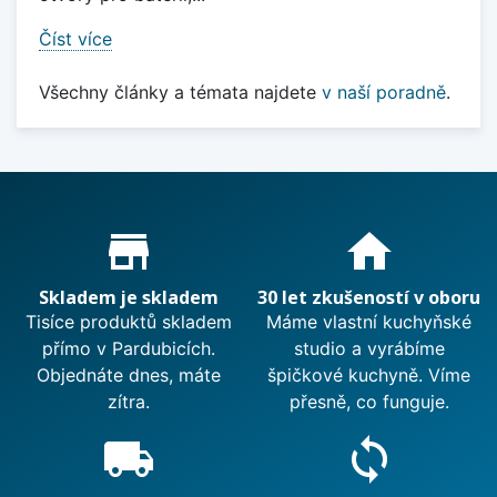
Číst více
Všechny články a témata najdete
v naší poradně
.
Proč nakupovat u nás?
store_mall_directory
home
Skladem je skladem
30 let zkušeností v oboru
Tisíce produktů skladem
Máme vlastní kuchyňské
přímo v Pardubicích.
studio a vyrábíme
Objednáte dnes, máte
špičkové kuchyně. Víme
zítra.
přesně, co funguje.
local_shipping
sync