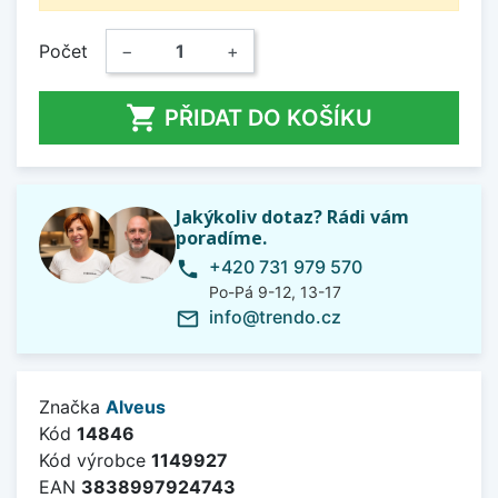
Počet
−
+

PŘIDAT DO KOŠÍKU
Jakýkoliv dotaz? Rádi vám
poradíme.
+420 731 979 570
phone
Po-Pá 9-12, 13-17
info@trendo.cz
mail_outline
Značka
Alveus
Kód
14846
Kód výrobce
1149927
EAN
3838997924743