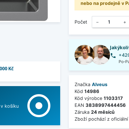
nebo na prodejně v P
Počet
−
+
Jakýkol
+420
phone
Po-Pá
000 Kč
Značka
Alveus
Kód
14986
adjust
Kód výrobce
1103317
EAN
3838997444456
 v košíku
Záruka
24 měsíců
Zboží pochází z oficiální