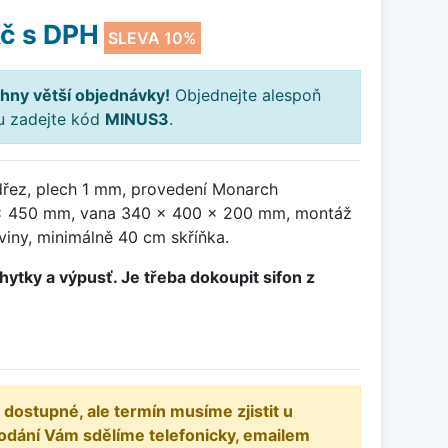
Kč
s DPH
SLEVA 10%
hny větší objednávky!
Objednejte alespoň
ku zadejte kód
MINUS3
.
řez, plech 1 mm, provedení Monarch
 x 450 mm, vana 340 x 400 x 200 mm, montáž
viny, minimálně 40 cm skříňka.
hytky a výpusť. Je třeba dokoupit sifon z
 dostupné, ale termín musíme zjistit u
odání Vám sdělíme telefonicky, emailem