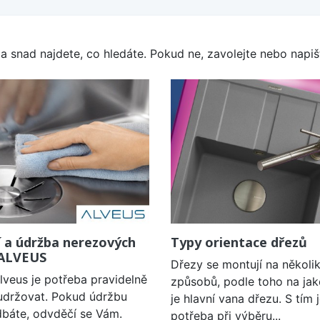
a snad najdete, co hledáte. Pokud ne, zavolejte nebo napišt
í a údržba nerezových
Typy orientace dřezů
 ALVEUS
Dřezy se montují na několi
lveus je potřeba pravidelně
způsobů, podle toho na jak
a udržovat. Pokud údržbu
je hlavní vana dřezu. S tím 
báte, odvděčí se Vám.
potřeba při výběru...