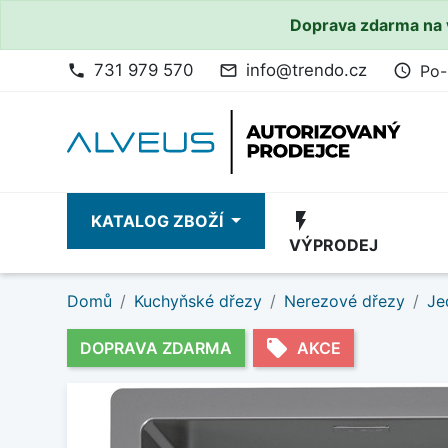
Doprava zdarma na 
731 979 570
info@trendo.cz
Po-
phone
mail_outline
access_time
flash_on
KATALOG ZBOŽÍ
VÝPRODEJ
Domů
Kuchyňské dřezy
Nerezové dřezy
Je
local_offer
DOPRAVA ZDARMA
AKCE