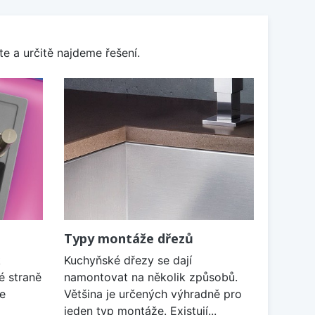
e a určitě najdeme řešení.
Typy montáže dřezů
k
Kuchyňské dřezy se dají
é straně
namontovat na několik způsobů.
je
Většina je určených výhradně pro
jeden typ montáže. Existují...