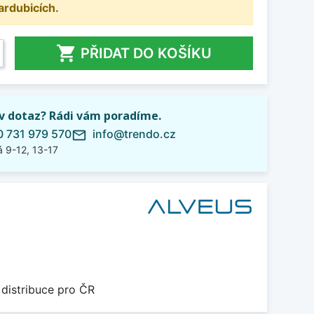
ardubicích.

PŘIDAT DO KOŠÍKU
iv dotaz? Rádi vám poradíme.
 731 979 570
info@trendo.cz
mail_outline
 9-12, 13-17
 distribuce pro ČR