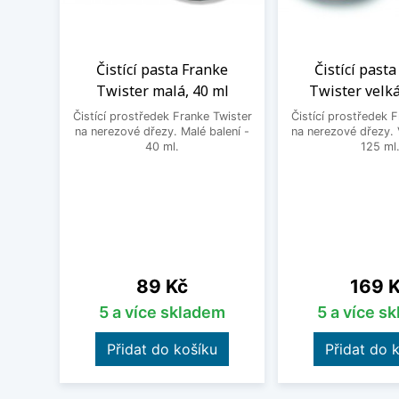
Čistící pasta Franke
Čistící past
Twister malá, 40 ml
Twister velká
Čistící prostředek Franke Twister
Čistící prostředek 
na nerezové dřezy. Malé balení -
na nerezové dřezy. 
40 ml.
125 ml
Cena
Cena
89 Kč
169 
5 a více skladem
5 a více s
Přidat do košíku
Přidat do 