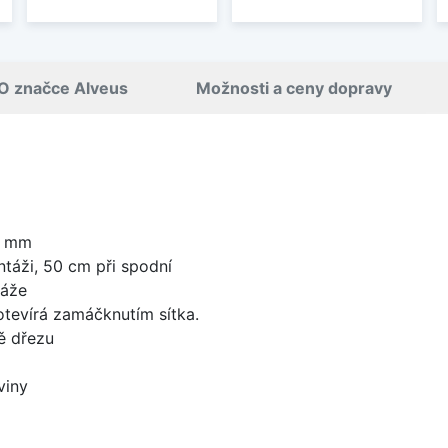
O značce Alveus
Možnosti a ceny dopravy
0 mm
táži, 50 cm při spodní
táže
 otevírá zamáčknutím sítka.
ě dřezu
viny