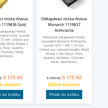
cí miska Alveus
Odkapávací miska Alveus
Odk
 1119836 Gold
Monarch 1119837
Mon
Anthracite
odkapávací miska,
Ner
onarch Gold, rozměr
pro
Nerezová odkapávací miska,
 72 mm. Určeno pro
roz
provedení Monarch Anthracite,
ely dřezů Alveus z
Určeno
rozměr 420 x 190 x 72 mm.
x, Pure, Quadrix,
Al
Určeno pro vybrané modely dřezů
Crystalix, Karat,
Qua
Alveus z řad Stylux, Pure,
termezzo.
Quadrix, Kombino, Crystalix,
Karat, Intermezzo.
cena
Cena
Běžná cena
Cena
B
5 175 Kč
5 175 Kč
č
5 750 Kč
5
ě skladem
Běžně skladem
t do košíku
Přidat do košíku