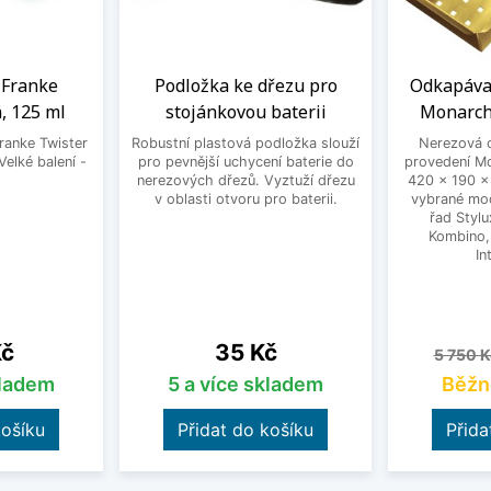
a Franke
Podložka ke dřezu pro
Odkapáva
, 125 ml
stojánkovou baterii
Monarch
Franke Twister
Robustní plastová podložka slouží
Nerezová 
Velké balení -
pro pevnější uchycení baterie do
provedení M
.
nerezových dřezů. Vyztuží dřezu
420 x 190 x
v oblasti otvoru pro baterii.
vybrané mod
řad Stylu
Kombino, 
In
Cena
Běžná 
Kč
35 Kč
5 750 K
kladem
5 a více skladem
Běžn
košíku
Přidat do košíku
Přida