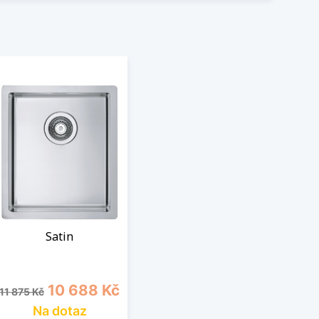
Satin
Běžná cena
Cena
10 688 Kč
11 875 Kč
Na dotaz