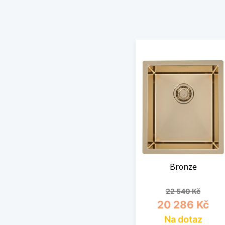
Bronze
Běžná cena
Cena
22 540 Kč
20 286 Kč
Na dotaz