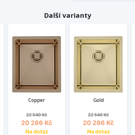
Další varianty
Copper
Gold
Běžná cena
Cena
Běžná cena
Cena
22 540 Kč
22 540 Kč
20 286 Kč
20 286 Kč
Na dotaz
Na dotaz