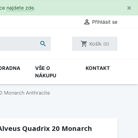
×
kce
najdete zde
.

Přihlásit se

shopping_cart
Košík
(0)
ORADNA
VŠE O
KONTAKT
NÁKUPU
0 Monarch Anthracite
Alveus Quadrix 20 Monarch