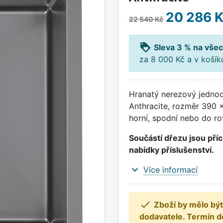
20 286 
22 540 Kč
loyalty
Sleva 3 % na všec
za 8 000 Kč a v koší
Hranatý nerezový jednod
Anthracite, rozměr 390
horní, spodní nebo do ro
Součástí dřezu jsou příc
nabídky příslušenství.
expand_more
Více informací

Zboží by mělo být
dodavatele. Termín d