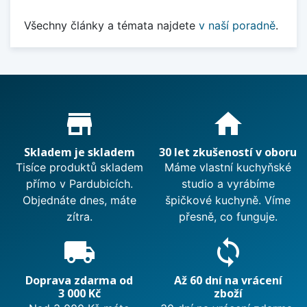
Všechny články a témata najdete
v naší poradně
.
Proč nakupovat u nás?
store_mall_directory
home
Skladem je skladem
30 let zkušeností v oboru
Tisíce produktů skladem
Máme vlastní kuchyňské
přímo v Pardubicích.
studio a vyrábíme
Objednáte dnes, máte
špičkové kuchyně. Víme
zítra.
přesně, co funguje.
local_shipping
sync
Doprava zdarma od
Až 60 dní na vrácení
3 000 Kč
zboží