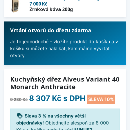
7 000 Kč
Zrnková káva 200g
Vrtání otvorů do dřezu zdarma
Je to jednoduché - vložíte produkt do košíku a v
košíku si můžete naklikat, kam máme vyvrtat
otvory.
Kuchyňský dřez Alveus Variant 40
Monarch Anthracite
8 307 Kč
s DPH
SLEVA 10%
9 230 Kč
loyalty
Sleva 3 % na všechny větší
objednávky!
Objednejte alespoň za 8 000
Kč a v košíku zadejte kód
MINUS3
.