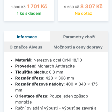
Běžná cena
Cena
Běžná cena
Cena
1 701 Kč
8 307 Kč
1 890 Kč
9 230 Kč
1 ks skladem
Na dotaz
Informace
Parametry zboží
O značce Alveus
Možnosti a ceny dopravy
Materiál:
Nerezová ocel CrNi 18/10
Provedení:
Monarch Anthracite
Tloušťka plechu:
0,8 mm
Rozměr dřezu:
428 x 368 mm
Rozměr dřezové nádoby:
400 x 340 x 175
mm
Orientace dřezu:
Pouze jeden způsob
montáže
Ruční ovládání výpusti - výpusť se zavírá a