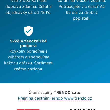
Nad 3 000 Kč máte
30 dní na vrácení zdarma.
dopravu zdarma. Ostatní
Potřebujete víc času? Až
objednávky už od 79 Kč.
60 dní za drobný
poplatek.
verified_user
Skvělá zákaznická
podpora
Kdykoliv poradíme s
výběrem a zodpovíme
každou otázku. Sortiment
známe poslepu.
Člen skupiny
TRENDO s.r.o.
Přejít na centrální eshop www.trendo.cz