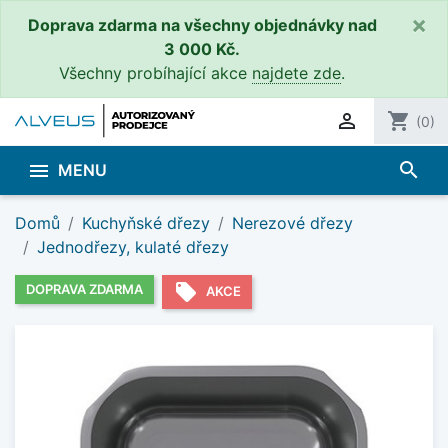
×
Doprava zdarma na všechny objednávky nad
3 000 Kč.
Všechny probíhající akce
najdete zde
.

shopping_cart
(0)
search

MENU
Domů
Kuchyňské dřezy
Nerezové dřezy
Jednodřezy, kulaté dřezy
local_offer
DOPRAVA ZDARMA
AKCE