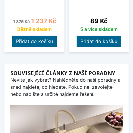
Běžná cena
Cena
Cena
1 237 Kč
89 Kč
1 375 Kč
Běžně skladem
5 a více skladem
Přidat do košíku
Přidat do košíku
SOUVISEJÍCÍ ČLÁNKY Z NAŠÍ PORADNY
Nevíte jak vybrat? Nahlédněte do naší poradny a
snad najdete, co hledáte. Pokud ne, zavolejte
nebo napište a určitě najdeme řešení.