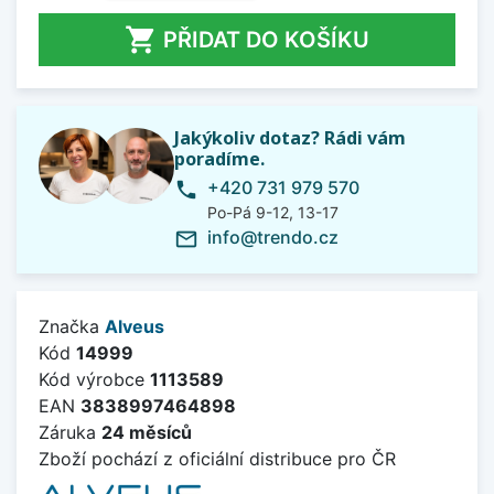

PŘIDAT DO KOŠÍKU
Jakýkoliv dotaz? Rádi vám
poradíme.
+420 731 979 570
phone
Po-Pá 9-12, 13-17
info@trendo.cz
mail_outline
Značka
Alveus
Kód
14999
Kód výrobce
1113589
EAN
3838997464898
Záruka
24 měsíců
Zboží pochází z oficiální distribuce pro ČR