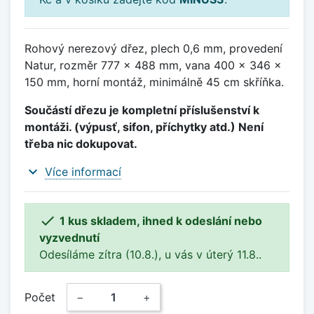
Rohový nerezový dřez, plech 0,6 mm, provedení
Natur, rozměr 777 x 488 mm, vana 400 x 346 x
150 mm, horní montáž, minimálně 45 cm skříňka.
Součástí dřezu je kompletní příslušenství k
montáži. (výpusť, sifon, příchytky atd.) Není
třeba nic dokupovat.
expand_more
Více informací

1 kus skladem, ihned k odeslání nebo
vyzvednutí
Odesíláme zítra (10.8.), u vás v úterý 11.8..
Počet
−
+