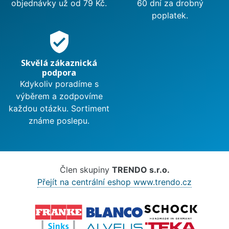
objednávky už od 79 Kč.
60 dní za drobný
poplatek.
verified_user
Skvělá zákaznická
podpora
Kdykoliv poradíme s
výběrem a zodpovíme
každou otázku. Sortiment
známe poslepu.
Člen skupiny
TRENDO s.r.o.
Přejít na centrální eshop www.trendo.cz