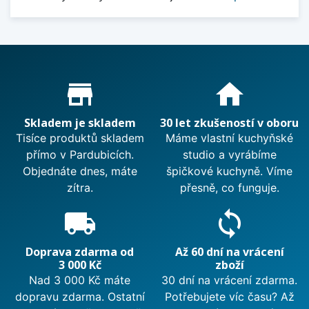
Proč nakupovat u nás?
store_mall_directory
home
Skladem je skladem
30 let zkušeností v oboru
Tisíce produktů skladem
Máme vlastní kuchyňské
přímo v Pardubicích.
studio a vyrábíme
Objednáte dnes, máte
špičkové kuchyně. Víme
zítra.
přesně, co funguje.
local_shipping
sync
Doprava zdarma od
Až 60 dní na vrácení
3 000 Kč
zboží
Nad 3 000 Kč máte
30 dní na vrácení zdarma.
dopravu zdarma. Ostatní
Potřebujete víc času? Až