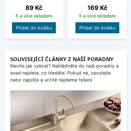
Cena
Cena
89 Kč
169 Kč
5 a více skladem
5 a více skladem
Přidat do košíku
Přidat do košíku
SOUVISEJÍCÍ ČLÁNKY Z NAŠÍ PORADNY
Nevíte jak vybrat? Nahlédněte do naší poradny a
snad najdete, co hledáte. Pokud ne, zavolejte
nebo napište a určitě najdeme řešení.