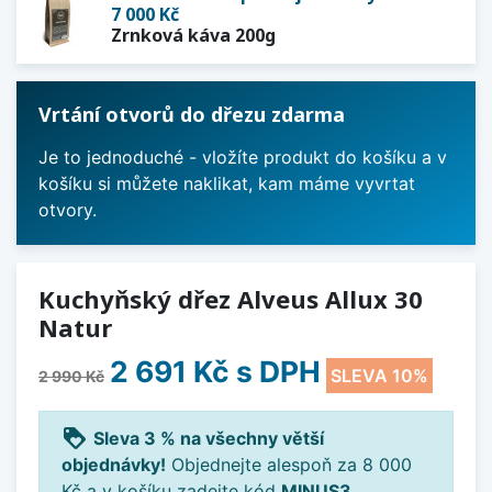
7 000 Kč
Zrnková káva 200g
Vrtání otvorů do dřezu zdarma
Je to jednoduché - vložíte produkt do košíku a v
košíku si můžete naklikat, kam máme vyvrtat
otvory.
Kuchyňský dřez Alveus Allux 30
Natur
2 691 Kč
s DPH
SLEVA 10%
2 990 Kč
loyalty
Sleva 3 % na všechny větší
objednávky!
Objednejte alespoň za 8 000
Kč a v košíku zadejte kód
MINUS3
.