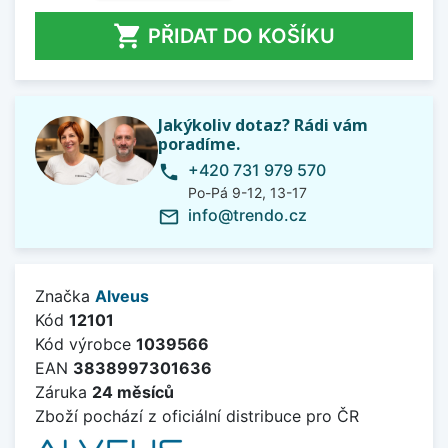

PŘIDAT DO KOŠÍKU
Jakýkoliv dotaz? Rádi vám
poradíme.
+420 731 979 570
phone
Po-Pá 9-12, 13-17
info@trendo.cz
mail_outline
Značka
Alveus
Kód
12101
Kód výrobce
1039566
EAN
3838997301636
Záruka
24 měsíců
Zboží pochází z oficiální distribuce pro ČR