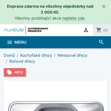
×
Doprava zdarma na všechny objednávky nad
3 000 Kč.
Všechny probíhající akce
najdete zde
.

shopping_cart
(0)
search

MENU
Domů
Kuchyňské dřezy
Nerezové dřezy
Rohové dřezy
local_offer
AKCE