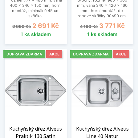
rozměr 777 x 488 mm, vana
otočný, rozměr 985 x 500
400 x 346 x 150 mm, horní
mm, vana 340 x 420 x 160
montáž, minimálně 45 cm
mm, horní montáž, do
skříňka.
rohové skříňky 90x90 cm.
Běžná cena
Cena
Běžná cena
Cena
2 691 Kč
3 771 Kč
2 990 Kč
4 190 Kč
1 ks skladem
1 ks skladem
DOPRAVA ZDARMA
AKCE
DOPRAVA ZDARMA
AKCE
Kuchyňský dřez Alveus
Kuchyňský dřez Alveus
Praktik 130 Satin
Line 40 Natur