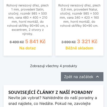
Rohový nerezový dřez, plech
Rohový nerezový dřez, plech
1 mm, provedení Satin,
0,6 mm, provedení Natur,
otočný, rozměr 985 x 500
otočný, rozměr 985 x 500
mm, vana 480 x 400 x 210
mm, vana 340 x 420 x 160
mm, horní montáž, do
mm, horní montáž, do
rohové skříňky 90x90 cm, s
rohové skříňky 90x90 cm.
excentrem, 2 otvory z
výroby.
Běžná cena
Cena
Běžná cena
Cena
5 841 Kč
3 321 Kč
6 490 Kč
3 690 Kč
Na dotaz
Běžně skladem
Zobrazuji všechny 4 produkty

Zpět na začátek
SOUVISEJÍCÍ ČLÁNKY Z NAŠÍ PORADNY
Nevíte jak vybrat? Nahlédněte do naší poradny a
snad najdete, co hledáte. Pokud ne, zavolejte