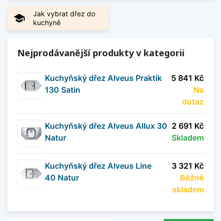
Jak vybrat dřez do
school
kuchyně
Nejprodávanější produkty v kategorii
Kuchyňský dřez Alveus Praktik
5 841 Kč
130 Satin
Na
dotaz
Kuchyňský dřez Alveus Allux 30
2 691 Kč
Natur
Skladem
Kuchyňský dřez Alveus Line
3 321 Kč
40 Natur
Běžně
skladem