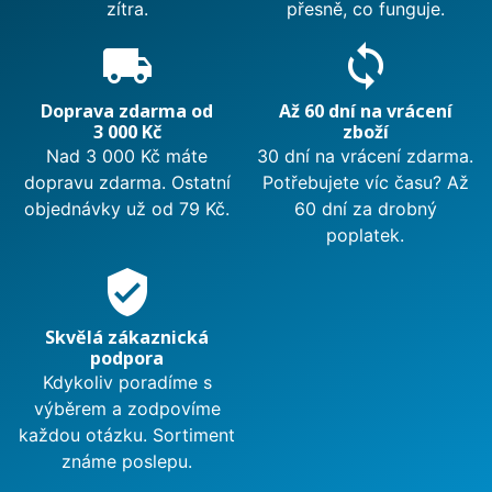
zítra.
přesně, co funguje.
local_shipping
sync
Doprava zdarma od
Až 60 dní na vrácení
3 000 Kč
zboží
Nad 3 000 Kč máte
30 dní na vrácení zdarma.
dopravu zdarma. Ostatní
Potřebujete víc času? Až
objednávky už od 79 Kč.
60 dní za drobný
poplatek.
verified_user
Skvělá zákaznická
podpora
Kdykoliv poradíme s
výběrem a zodpovíme
každou otázku. Sortiment
známe poslepu.