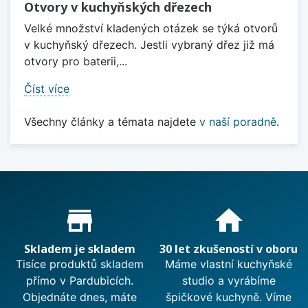
Otvory v kuchyňských dřezech
Velké množství kladených otázek se týká otvorů
v kuchyňský dřezech. Jestli vybraný dřez již má
otvory pro baterii,...
Číst více
Všechny články a témata najdete
v naší poradně
.
Proč nakupovat u nás?
store_mall_directory
home
Skladem je skladem
30 let zkušeností v oboru
Tisíce produktů skladem
Máme vlastní kuchyňské
přímo v Pardubicích.
studio a vyrábíme
Objednáte dnes, máte
špičkové kuchyně. Víme