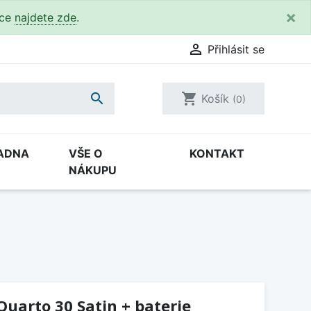
×
kce
najdete zde
.

Přihlásit se

shopping_cart
Košík
(0)
ADNA
VŠE O
KONTAKT
NÁKUPU
Quarto 30 Satin + baterie