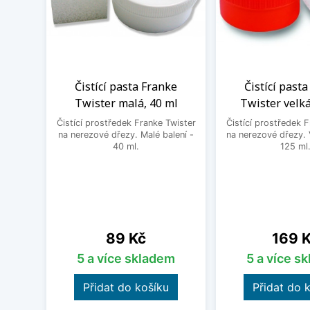
Čistící pasta Franke
Čistící past
Twister malá, 40 ml
Twister velká
Čistící prostředek Franke Twister
Čistící prostředek 
na nerezové dřezy. Malé balení -
na nerezové dřezy. 
40 ml.
125 ml
Cena
Cena
89 Kč
169 
5 a více skladem
5 a více s
Přidat do košíku
Přidat do 