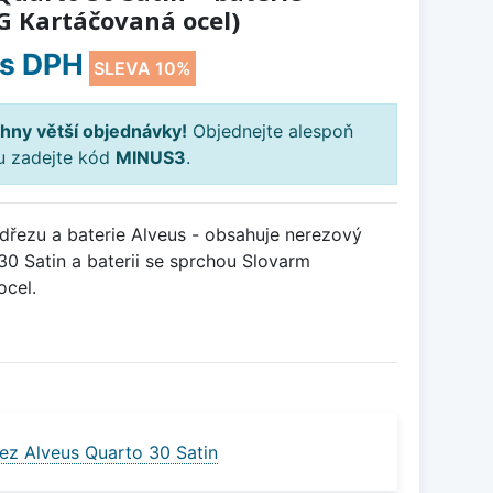
G Kartáčovaná ocel)
s DPH
SLEVA 10%
hny větší objednávky!
Objednejte alespoň
ku zadejte kód
MINUS3
.
řezu a baterie Alveus - obsahuje nerezový
0 Satin a baterii se sprchou Slovarm
ocel.
ez Alveus Quarto 30 Satin