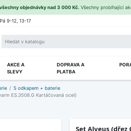
všechny objednávky nad 3 000 Kč.
Všechny probíhající a
Pá 9-12, 13-17
AKCE A
DOPRAVA A
POR
SLEVY
PLATBA
rie
S odkapem + baterie
ovarm ES.3508.G Kartáčovaná ocel)
Set Alveus (dřez 