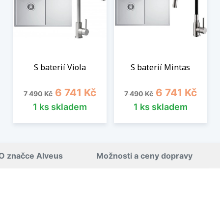
S baterií Viola
S baterií Mintas
Běžná cena
Cena
Běžná cena
Cena
6 741 Kč
6 741 Kč
7 490 Kč
7 490 Kč
1 ks skladem
1 ks skladem
O značce Alveus
Možnosti a ceny dopravy