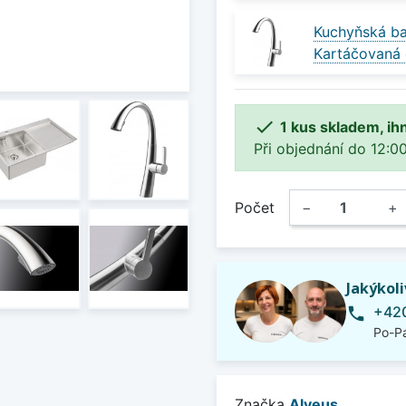
Kuchyňská ba
Kartáčovaná 

1 kus skladem, ih
Při objednání do 12:00
Počet
−
+
Jakýkol
+420
phone
Po-Pá
Značka
Alveus