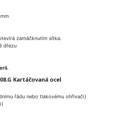
0 mm
 otevírá zamáčknutím sítka.
ě dřezu
rii.
08.G Kartáčovaná ocel
odnímu řádu nebo tlakovému ohřívači)
i)