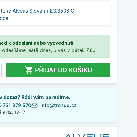
terie Alveus Slovarm ES.3508.G
ocel
ned k odeslání nebo vyzvednutí
 odesíláme ještě dnes, u vás v pátek 7.8..

PŘIDAT DO KOŠÍKU
iv dotaz? Rádi vám poradíme.
 731 979 570
info@trendo.cz
mail_outline
 9-12, 13-17