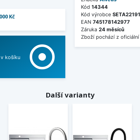
Kód
14344
Kód výrobce
SETA2219
000 Kč
EAN
745178142977
Záruka
24 měsíců
Zboží pochází z oficiální
adjust
 v košíku
Další varianty