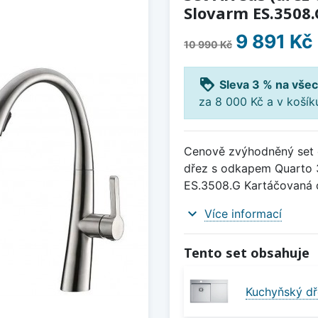
Slovarm ES.3508.
9 891 Kč
10 990 Kč
loyalty
Sleva 3 % na všec
za 8 000 Kč a v koší
Cenově zvýhodněný set d
dřez s odkapem Quarto 3
ES.3508.G Kartáčovaná 
expand_more
Více informací
Tento set obsahuje
Kuchyňský dř