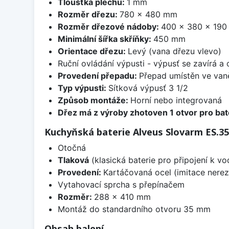
Tloušťka plechu:
1 mm
Rozměr dřezu:
780 x 480 mm
Rozměr dřezové nádoby:
400 x 380 x 19
Minimální šířka skříňky:
450 mm
Orientace dřezu:
Levý (vana dřezu vlevo)
Ruční ovládání výpusti - výpusť se zavírá a
Provedení přepadu:
Přepad umístěn ve van
Typ výpusti:
Sítková výpusť 3 1/2
Způsob montáže:
Horní nebo integrovaná
Dřez má z výroby zhotoven 1 otvor pro bate
Kuchyňská baterie Alveus Slovarm ES.35
Otočná
Tlaková
(klasická baterie pro připojení k v
Provedení:
Kartáčovaná ocel (imitace nerez
Vytahovací sprcha s přepínačem
Rozměr:
288 x 410 mm
Montáž do standardního otvoru 35 mm
Obsah balení