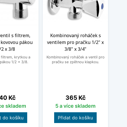
ntil s filtrem,
Kombinovaný roháček s
Nere
a kovovou pákou
ventilem pro pračku 1/2" x
M
/2 x 3/8
3/8" x 3/4"
Nere
jedno
filtrem, krytkou a
Kombinovaný roháček a ventil pro
druhé
pákou 1/2 x 3/8.
pračku se zpětnou klapkou.
ena
Cena
40 Kč
365 Kč
íce skladem
5 a více skladem
t do košíku
Přidat do košíku