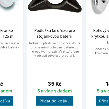
a Franke
Podložka ke dřezu pro
Rohový ve
, 125 ml
stojánkovou baterii
krytkou 
1
Franke Twister
Robustní plastová podložka slouží
Velké balení -
pro pevnější uchycení baterie do
Roháček s 
.
nerezových dřezů. Vyztuží dřezu
kovovou 
v oblasti otvoru pro baterii.
Cena
C
Kč
35 Kč
1
kladem
5 a více skladem
5 a v
košíku
Přidat do košíku
Přida