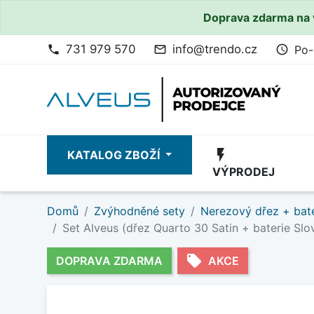
Doprava zdarma na 
731 979 570
info@trendo.cz
Po-
phone
mail_outline
access_time
flash_on
KATALOG ZBOŽÍ
VÝPRODEJ
Domů
Zvýhodněné sety
Nerezový dřez + bate
Set Alveus (dřez Quarto 30 Satin + baterie Sl
local_offer
DOPRAVA ZDARMA
AKCE