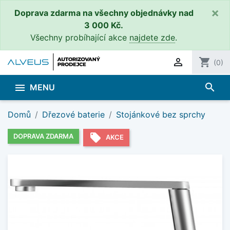
×
Doprava zdarma na všechny objednávky nad
3 000 Kč.
Všechny probíhající akce
najdete zde
.

shopping_cart
(0)
search

MENU
Domů
Dřezové baterie
Stojánkové bez sprchy
local_offer
DOPRAVA ZDARMA
AKCE