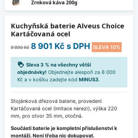
Zrnková káva 200g
Kuchyňská baterie Alveus Choice
Kartáčovaná ocel
8 901 Kč
s DPH
SLEVA 10%
9 890 Kč
loyalty
Sleva 3 % na všechny větší
objednávky!
Objednejte alespoň za 8 000
Kč a v košíku zadejte kód
MINUS3
.
Stojánková dřezová baterie, provedení
Kartáčovaná ocel (imitace nerezi), výška 220
mm, pro otvor 35 mm, otočná.
Součástí baterie je kompletní příslušenství k
montáži. Není třeba nic dokupovat.