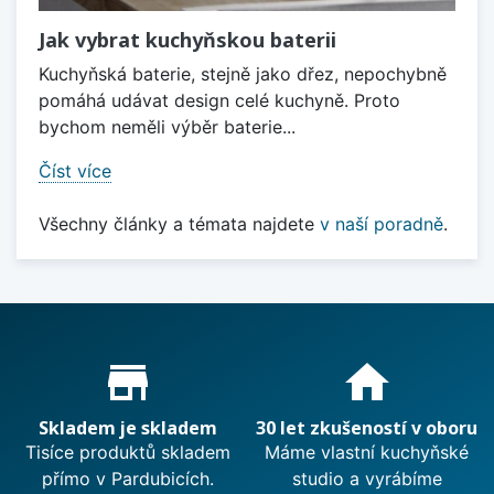
Jak vybrat kuchyňskou baterii
Kuchyňská baterie, stejně jako dřez, nepochybně
pomáhá udávat design celé kuchyně. Proto
bychom neměli výběr baterie...
Číst více
Všechny články a témata najdete
v naší poradně
.
Proč nakupovat u nás?
store_mall_directory
home
Skladem je skladem
30 let zkušeností v oboru
Tisíce produktů skladem
Máme vlastní kuchyňské
přímo v Pardubicích.
studio a vyrábíme