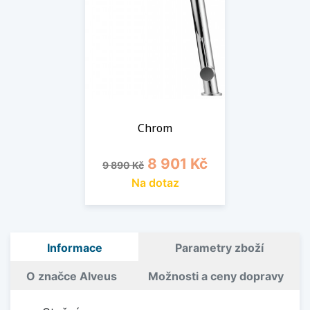
Chrom
Běžná cena
Cena
8 901 Kč
9 890 Kč
Na dotaz
Informace
Parametry zboží
O značce Alveus
Možnosti a ceny dopravy