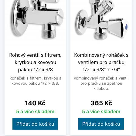
Rohový ventil s filtrem,
Kombinovaný roháček s
krytkou a kovovou
ventilem pro pračku
pákou 1/2 x 3/8
1/2" x 3/8" x 3/4"
Roháček s filtrem, krytkou a
Kombinovaný roháček a ventil
kovovou pákou 1/2 x 3/8.
pro pračku se zpětnou
klapkou.
Cena
Cena
140 Kč
365 Kč
5 a více skladem
5 a více skladem
Přidat do košíku
Přidat do košíku