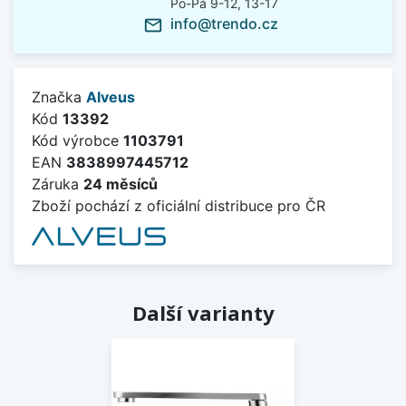
Po-Pá 9-12, 13-17
info@trendo.cz
mail_outline
Značka
Alveus
Kód
13392
Kód výrobce
1103791
EAN
3838997445712
Záruka
24 měsíců
Zboží pochází z oficiální distribuce pro ČR
Další varianty