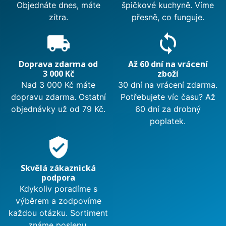
Objednáte dnes, máte
špičkové kuchyně. Víme
zítra.
přesně, co funguje.
local_shipping
sync
Doprava zdarma od
Až 60 dní na vrácení
3 000 Kč
zboží
Nad 3 000 Kč máte
30 dní na vrácení zdarma.
dopravu zdarma. Ostatní
Potřebujete víc času? Až
objednávky už od 79 Kč.
60 dní za drobný
poplatek.
verified_user
Skvělá zákaznická
podpora
Kdykoliv poradíme s
výběrem a zodpovíme
každou otázku. Sortiment
známe poslepu.