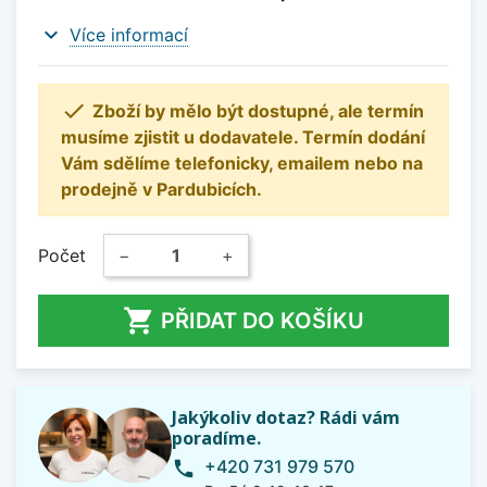
expand_more
Více informací

Zboží by mělo být dostupné, ale termín
musíme zjistit u dodavatele. Termín dodání
Vám sdělíme telefonicky, emailem nebo na
prodejně v Pardubicích.
Počet
−
+

PŘIDAT DO KOŠÍKU
Jakýkoliv dotaz? Rádi vám
poradíme.
+420 731 979 570
phone