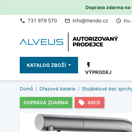
Doprava zdarma na 
731 979 570
info@trendo.cz
Po-
phone
mail_outline
access_time
flash_on
KATALOG ZBOŽÍ
VÝPRODEJ
Domů
Dřezové baterie
Stojánkové bez sprch
local_offer
DOPRAVA ZDARMA
AKCE