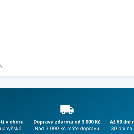
ě
.
e
local_shipping
tí v oboru
Doprava zdarma od 3 000 Kč
Až 60 dní 
kuchyňské
Nad 3 000 Kč máte dopravu
30 dní na