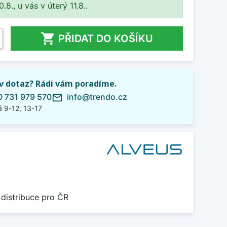
8., u vás v úterý 11.8..

PŘIDAT DO KOŠÍKU
iv dotaz? Rádi vám poradíme.
 731 979 570
info@trendo.cz
mail_outline
 9-12, 13-17
 distribuce pro ČR