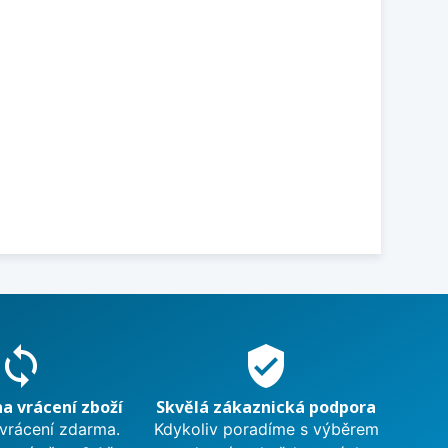
sync
verified_user
na vrácení zboží
Skvělá zákaznická podpora
 vrácení zdarma.
Kdykoliv poradíme s výběrem