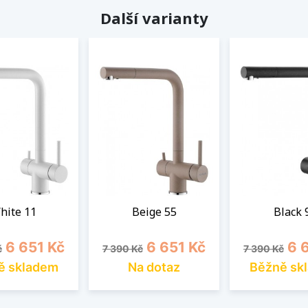
Další varianty
hite 11
Beige 55
Black 
cena
Cena
Běžná cena
Cena
Běžná cena
Cen
6 651 Kč
6 651 Kč
6 
č
7 390 Kč
7 390 Kč
ě skladem
Na dotaz
Běžně sk