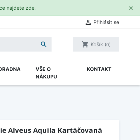
×
kce
najdete zde
.

Přihlásit se

shopping_cart
Košík
(0)
ORADNA
VŠE O
KONTAKT
NÁKUPU
ie Alveus Aquila Kartáčovaná