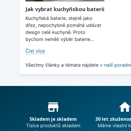
Jak vybrat kuchyňskou baterii
Kuchyňská baterie, stejně jako
dřez, nepochybně pomáhá udávat
design celé kuchyně. Proto
bychom neměli výběr baterie...
Číst více
Všechny články a témata najdete
v naší poradn
Proč nakupovat u nás?
store_mall_directory
hom
Skladem je skladem
30 let zkušenos
Tisíce produktů skladem
Máme vlastní 