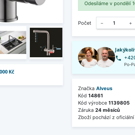
Odesíláme v pondělí 10.
Počet
−
+
Jakýkol
+420
phone
Po-Pá
000 Kč
Značka
Alveus
Kód
14861
Kód výrobce
1139805
Záruka
24 měsíců
Zboží pochází z oficiální