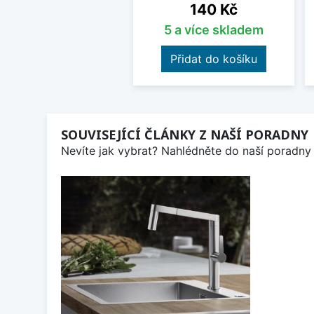
Cena
140 Kč
5 a více skladem
Přidat do košíku
SOUVISEJÍCÍ ČLÁNKY Z NAŠÍ PORADNY
Nevíte jak vybrat? Nahlédněte do naší poradny 