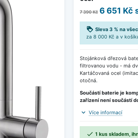
6 651 Kč
7 390 Kč
loyalty
Sleva 3 % na všec
za 8 000 Kč a v koší
Stojánková dřezová bater
filtrovanou vodu - má dv
Kartáčovaná ocel (imita
otočná.
Součástí baterie je kompl
zařízení není součástí d
expand_more
Více informací

1 kus skladem, ih