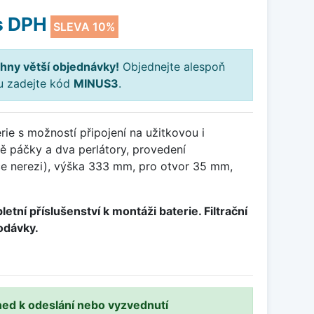
s DPH
SLEVA 10%
hny větší objednávky!
Objednejte alespoň
ku zadejte kód
MINUS3
.
ie s možností připojení na užitkovou i
ě páčky a dva perlátory, provedení
ce nerezi), výška 333 mm, pro otvor 35 mm,
etní příslušenství k montáži baterie. Filtrační
odávky.
ned k odeslání nebo vyzvednutí