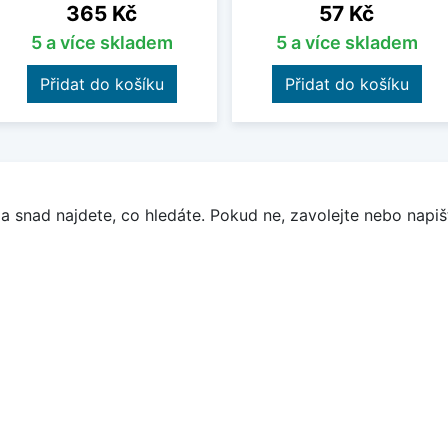
Cena
Cena
365 Kč
57 Kč
5 a více skladem
5 a více skladem
Přidat do košíku
Přidat do košíku
a snad najdete, co hledáte. Pokud ne, zavolejte nebo napišt