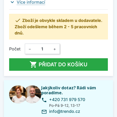
expand_more
Více informací

Zboží je obvykle skladem u dodavatele.
Zboží odešleme během 2 - 5 pracovních
dnů.
Počet
−
+

PŘIDAT DO KOŠÍKU
Jakýkoliv dotaz? Rádi vám
poradíme.
+420 731 979 570
phone
Po-Pá 9-12, 13-17
info@trendo.cz
mail_outline