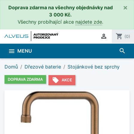
×
Doprava zdarma na všechny objednávky nad
3 000 Kč.
Všechny probíhající akce
najdete zde
.

shopping_cart
(0)
search

MENU
Domů
Dřezové baterie
Stojánkové bez sprchy
local_offer
DOPRAVA ZDARMA
AKCE