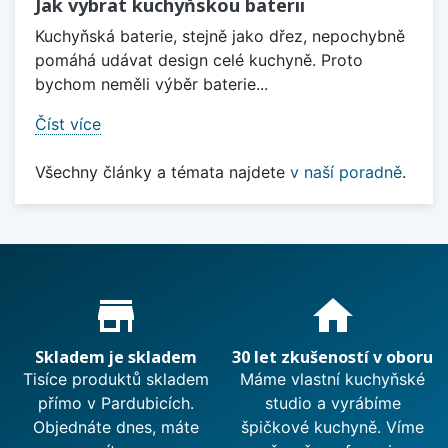
Jak vybrat kuchyňskou baterii
Kuchyňská baterie, stejně jako dřez, nepochybně
pomáhá udávat design celé kuchyně. Proto
bychom neměli výběr baterie...
Číst více
Všechny články a témata najdete
v naší poradně
.
Proč nakupovat u nás?
store_mall_directory
home
Skladem je skladem
30 let zkušeností v oboru
Tisíce produktů skladem
Máme vlastní kuchyňské
přímo v Pardubicích.
studio a vyrábíme
Objednáte dnes, máte
špičkové kuchyně. Víme