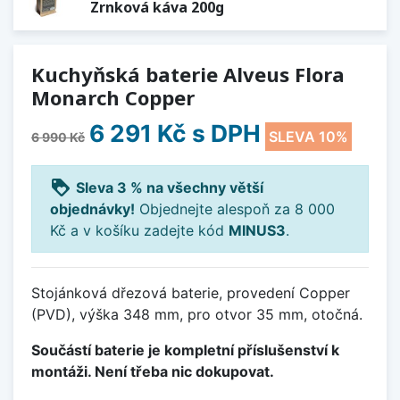
Zrnková káva 200g
Kuchyňská baterie Alveus Flora
Monarch Copper
6 291 Kč
s DPH
SLEVA 10%
6 990 Kč
loyalty
Sleva 3 % na všechny větší
objednávky!
Objednejte alespoň za 8 000
Kč a v košíku zadejte kód
MINUS3
.
Stojánková dřezová baterie, provedení Copper
(PVD), výška 348 mm, pro otvor 35 mm, otočná.
Součástí baterie je kompletní příslušenství k
montáži. Není třeba nic dokupovat.