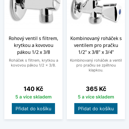
Rohový ventil s filtrem,
Kombinovaný roháček s
krytkou a kovovou
ventilem pro pračku
pákou 1/2 x 3/8
1/2" x 3/8" x 3/4"
Roháček s filtrem, krytkou a
Kombinovaný roháček a ventil
kovovou pákou 1/2 x 3/8.
pro pračku se zpětnou
klapkou.
Cena
Cena
140 Kč
365 Kč
5 a více skladem
5 a více skladem
Přidat do košíku
Přidat do košíku