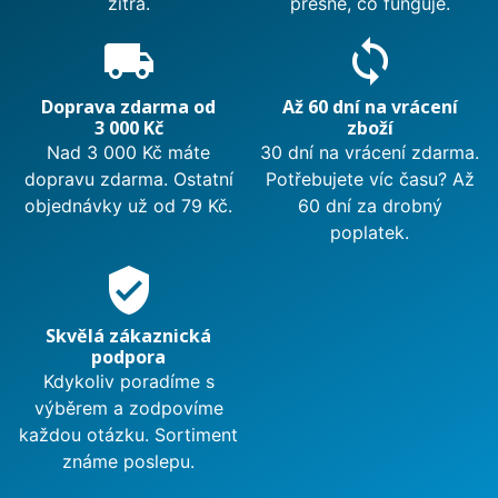
zítra.
přesně, co funguje.
local_shipping
sync
Doprava zdarma od
Až 60 dní na vrácení
3 000 Kč
zboží
Nad 3 000 Kč máte
30 dní na vrácení zdarma.
dopravu zdarma. Ostatní
Potřebujete víc času? Až
objednávky už od 79 Kč.
60 dní za drobný
poplatek.
verified_user
Skvělá zákaznická
podpora
Kdykoliv poradíme s
výběrem a zodpovíme
každou otázku. Sortiment
známe poslepu.