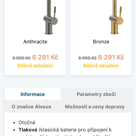
Anthracite
Bronze
Běžná cena
Cena
Běžná cena
Cena
6 291 Kč
6 291 Kč
6 990 Kč
6 990 Kč
Běžně skladem
Běžně skladem
Informace
Parametry zboží
O značce Alveus
Možnosti a ceny dopravy
Otočná
Tlaková
(klasická baterie pro připojení k