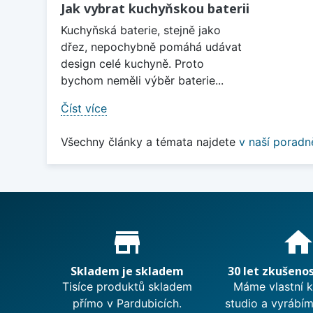
Jak vybrat kuchyňskou baterii
Kuchyňská baterie, stejně jako
dřez, nepochybně pomáhá udávat
design celé kuchyně. Proto
bychom neměli výběr baterie...
Číst více
Všechny články a témata najdete
v naší poradn
Proč nakupovat u nás?
store_mall_directory
hom
Skladem je skladem
30 let zkušenos
Tisíce produktů skladem
Máme vlastní 
přímo v Pardubicích.
studio a vyrábí