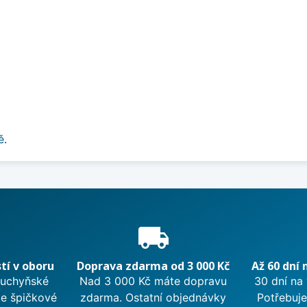
ě
.
e
local_shipping
tí v oboru
Doprava zdarma od 3 000 Kč
Až 60 dní 
kuchyňské
Nad 3 000 Kč máte dopravu
30 dní na
me špičkové
zdarma. Ostatní objednávky
Potřebuje