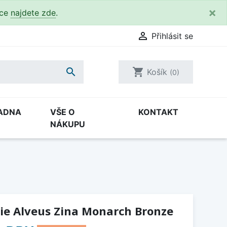
×
kce
najdete zde
.

Přihlásit se

shopping_cart
Košík
(0)
ADNA
VŠE O
KONTAKT
NÁKUPU
ie Alveus Zina Monarch Bronze