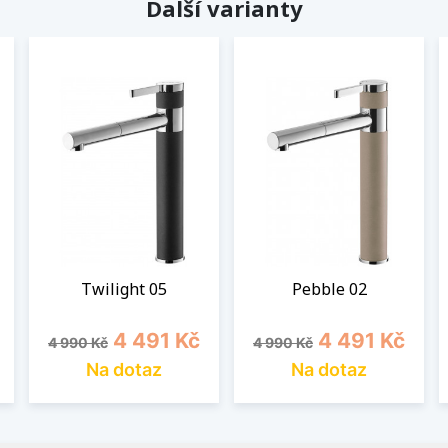
Další varianty
Twilight 05
Pebble 02
Běžná cena
Cena
Běžná cena
Cena
4 491 Kč
4 491 Kč
4 990 Kč
4 990 Kč
Na dotaz
Na dotaz