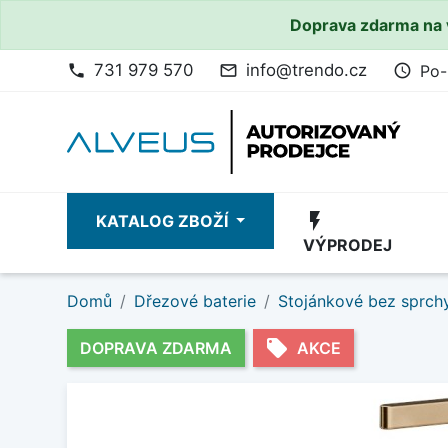
Doprava zdarma na 
731 979 570
info@trendo.cz
Po-
phone
mail_outline
access_time
flash_on
KATALOG ZBOŽÍ
VÝPRODEJ
Domů
Dřezové baterie
Stojánkové bez sprch
local_offer
DOPRAVA ZDARMA
AKCE