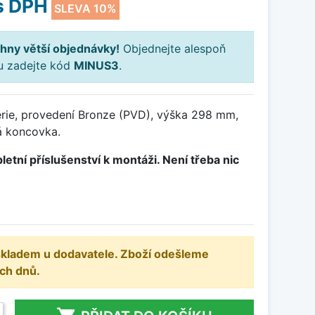
s DPH
SLEVA 10%
hny větší objednávky!
Objednejte alespoň
ku zadejte kód
MINUS3
.
rie, provedení Bronze (PVD), výška 298 mm,
á koncovka.
letní příslušenství k montáži. Není třeba nic
 skladem u dodavatele. Zboží odešleme
ch dnů.