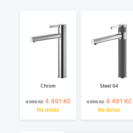
Chrom
Steel 04
Běžná cena
Cena
Běžná cena
Cena
4 491 Kč
4 491 Kč
4 990 Kč
4 990 Kč
Na dotaz
Na dotaz