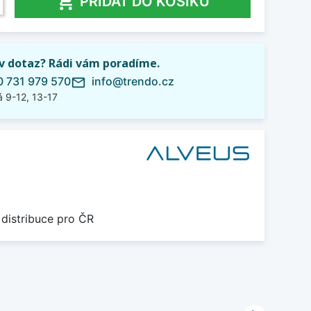

PŘIDAT DO KOŠÍKU
iv dotaz? Rádi vám poradíme.
 731 979 570
info@trendo.cz
mail_outline
 9-12, 13-17
 distribuce pro ČR