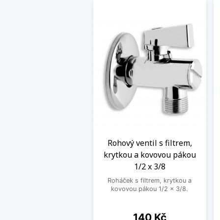
Rohový ventil s filtrem,
krytkou a kovovou pákou
1/2 x 3/8
Roháček s filtrem, krytkou a
kovovou pákou 1/2 x 3/8.
Cena
140 Kč