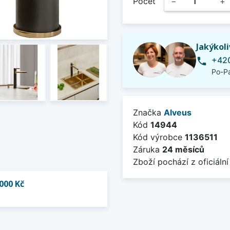
Počet
−
+
Jakýkol
+420
phone
Po-Pá
Značka
Alveus
Kód
14944
Kód výrobce
1136511
Záruka
24 měsíců
Zboží pochází z oficiální
000 Kč