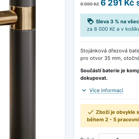
6 291 Kč
6 990 Kč
loyalty
Sleva 3 % na všec
za 8 000 Kč a v koší
Stojánková dřezová bate
pro otvor 35 mm, otočn
Součástí baterie je komp
dokupovat.
expand_more
Více informací

Zboží je obvykle
během 2 - 5 pracovní