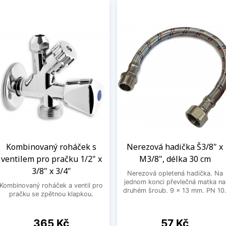
Kombinovaný roháček s
Nerezová hadička Š3/8" x
ventilem pro pračku 1/2" x
M3/8", délka 30 cm
3/8" x 3/4"
Nerezová opletená hadička. Na
jednom konci převlečná matka na
Kombinovaný roháček a ventil pro
druhém šroub. 9 x 13 mm. PN 10
pračku se zpětnou klapkou.
Cena
Cena
365 Kč
57 Kč