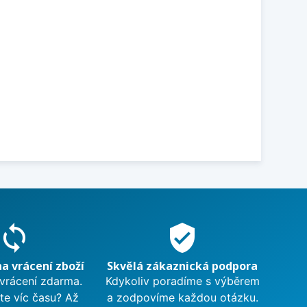
sync
verified_user
na vrácení zboží
Skvělá zákaznická podpora
 vrácení zdarma.
Kdykoliv poradíme s výběrem
te víc času? Až
a zodpovíme každou otázku.