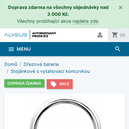
×
Doprava zdarma na všechny objednávky nad
3 000 Kč.
Všechny probíhající akce
najdete zde
.

shopping_cart
(0)
search

MENU
Domů
Dřezové baterie
Stojánkové s vytahovací koncovkou
local_offer
DOPRAVA ZDARMA
AKCE