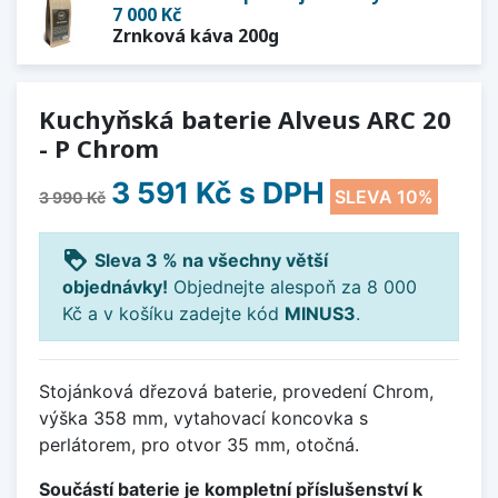
7 000 Kč
Zrnková káva 200g
Kuchyňská baterie Alveus ARC 20
- P Chrom
3 591 Kč
s DPH
SLEVA 10%
3 990 Kč
loyalty
Sleva 3 % na všechny větší
objednávky!
Objednejte alespoň za 8 000
Kč a v košíku zadejte kód
MINUS3
.
Stojánková dřezová baterie, provedení Chrom,
výška 358 mm, vytahovací koncovka s
perlátorem, pro otvor 35 mm, otočná.
Součástí baterie je kompletní příslušenství k