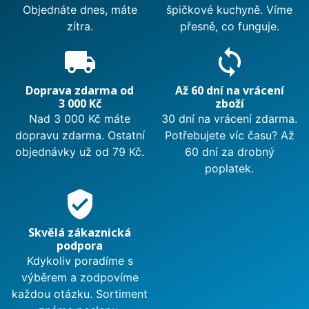
Objednáte dnes, máte
špičkové kuchyně. Víme
zítra.
přesně, co funguje.
local_shipping
sync
Doprava zdarma od
Až 60 dní na vrácení
3 000 Kč
zboží
Nad 3 000 Kč máte
30 dní na vrácení zdarma.
dopravu zdarma. Ostatní
Potřebujete víc času? Až
objednávky už od 79 Kč.
60 dní za drobný
poplatek.
verified_user
Skvělá zákaznická
podpora
Kdykoliv poradíme s
výběrem a zodpovíme
každou otázku. Sortiment