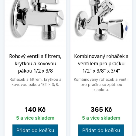
Rohový ventil s filtrem,
Kombinovaný roháček s
krytkou a kovovou
ventilem pro pračku
pákou 1/2 x 3/8
1/2" x 3/8" x 3/4"
Roháček s filtrem, krytkou a
Kombinovaný roháček a ventil
kovovou pákou 1/2 x 3/8.
pro pračku se zpětnou
klapkou.
Cena
Cena
140 Kč
365 Kč
5 a více skladem
5 a více skladem
Přidat do košíku
Přidat do košíku