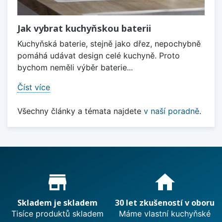
Jak vybrat kuchyňskou baterii
Kuchyňská baterie, stejně jako dřez, nepochybně
pomáhá udávat design celé kuchyně. Proto
bychom neměli výběr baterie...
Číst více
Všechny články a témata najdete
v naší poradně
.
Proč nakupovat u nás?
store_mall_directory
home
Skladem je skladem
30 let zkušeností v oboru
Tisíce produktů skladem
Máme vlastní kuchyňské