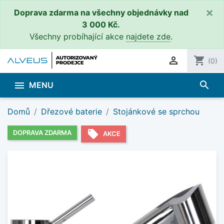
×
Doprava zdarma na všechny objednávky nad
3 000 Kč.
Všechny probíhající akce
najdete zde
.

shopping_cart
(0)
search

MENU
Domů
Dřezové baterie
Stojánkové se sprchou
local_offer
DOPRAVA ZDARMA
AKCE