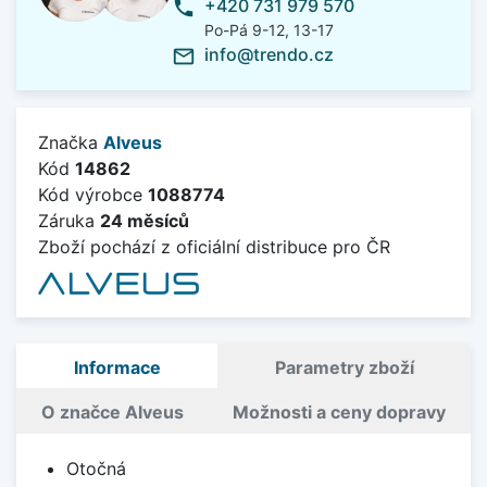
+420 731 979 570
phone
Po-Pá 9-12, 13-17
info@trendo.cz
mail_outline
Značka
Alveus
Kód
14862
Kód výrobce
1088774
Záruka
24 měsíců
Zboží pochází z oficiální distribuce pro ČR
Informace
Parametry zboží
O značce Alveus
Možnosti a ceny dopravy
Otočná