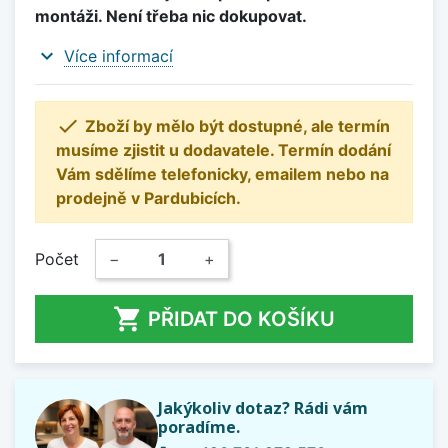
montáži. Není třeba nic dokupovat.
expand_more
Více informací

Zboží by mělo být dostupné, ale termín
musíme zjistit u dodavatele. Termín dodání
Vám sdělíme telefonicky, emailem nebo na
prodejně v Pardubicích.
Počet
−
+

PŘIDAT DO KOŠÍKU
Jakýkoliv dotaz? Rádi vám
poradíme.