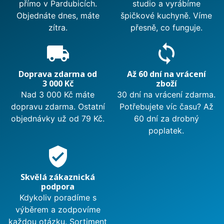
přímo v Pardubicích.
studio a vyrábíme
Objednáte dnes, máte
špičkové kuchyně. Víme
zítra.
přesně, co funguje.
local_shipping
sync
Doprava zdarma od
Až 60 dní na vrácení
3 000 Kč
zboží
Nad 3 000 Kč máte
30 dní na vrácení zdarma.
dopravu zdarma. Ostatní
Potřebujete víc času? Až
objednávky už od 79 Kč.
60 dní za drobný
poplatek.
verified_user
Skvělá zákaznická
podpora
Kdykoliv poradíme s
výběrem a zodpovíme
každou otázku. Sortiment