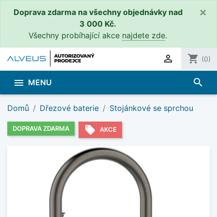
×
Doprava zdarma na všechny objednávky nad
3 000 Kč.
Všechny probíhající akce
najdete zde
.

shopping_cart
(0)
search

MENU
Domů
Dřezové baterie
Stojánkové se sprchou
local_offer
DOPRAVA ZDARMA
AKCE