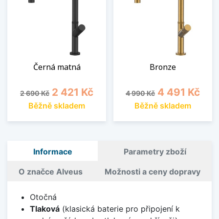
Černá matná
Bronze
Běžná cena
Cena
Běžná cena
Cena
2 421 Kč
4 491 Kč
2 690 Kč
4 990 Kč
Běžně skladem
Běžně skladem
Informace
Parametry zboží
O značce Alveus
Možnosti a ceny dopravy
Otočná
Tlaková
(klasická baterie pro připojení k