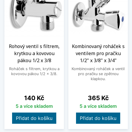
Rohový ventil s filtrem,
Kombinovaný roháček s
krytkou a kovovou
ventilem pro pračku
pákou 1/2 x 3/8
1/2" x 3/8" x 3/4"
Roháček s filtrem, krytkou a
Kombinovaný roháček a ventil
kovovou pákou 1/2 x 3/8.
pro pračku se zpětnou
klapkou.
Cena
Cena
140 Kč
365 Kč
5 a více skladem
5 a více skladem
Přidat do košíku
Přidat do košíku