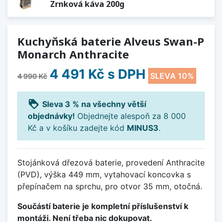
Zrnková káva 200g
Kuchyňská baterie Alveus Swan-P
Monarch Anthracite
4 491 Kč
s DPH
SLEVA 10%
4 990 Kč
loyalty
Sleva 3 % na všechny větší
objednávky!
Objednejte alespoň za 8 000
Kč a v košíku zadejte kód
MINUS3
.
Stojánková dřezová baterie, provedení Anthracite
(PVD), výška 449 mm, vytahovací koncovka s
přepínačem na sprchu, pro otvor 35 mm, otočná.
Součástí baterie je kompletní příslušenství k
montáži. Není třeba nic dokupovat.