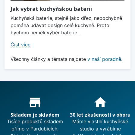
Jak vybrat kuchyňskou baterii
Kuchyňská baterie, stejně jako dřez, nepochybně
pomáhá udávat design celé kuchyně. Proto
bychom neměli výběr baterie...
Číst více
Všechny články a témata najdete
v naší poradně
.
Proč nakupovat u nás?
store_mall_directory
home
Skladem je skladem
30 let zkušeností v oboru
Tisíce produktů skladem
Máme vlastní kuchyňské
přímo v Pardubicích.
studio a vyrábíme