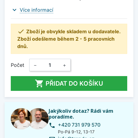
expand_more
Více informací

Zboží je obvykle skladem u dodavatele.
Zboží odešleme během 2 - 5 pracovních
dnů.
Počet
−
+

PŘIDAT DO KOŠÍKU
Jakýkoliv dotaz? Rádi vám
poradíme.
+420 731 979 570
phone
Po-Pá 9-12, 13-17