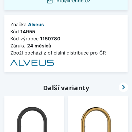
info@trendo.cz
mail_outline
Značka
Alveus
Kód
14955
Kód výrobce
1150780
Záruka
24 měsíců
Zboží pochází z oficiální distribuce pro ČR

Další varianty