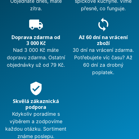
Objednáte dnes, máte
špičkové kuchyně. Víme
zítra.
přesně, co funguje.
local_shipping
sync
Doprava zdarma od
Až 60 dní na vrácení
3 000 Kč
zboží
Nad 3 000 Kč máte
30 dní na vrácení zdarma.
dopravu zdarma. Ostatní
Potřebujete víc času? Až
objednávky už od 79 Kč.
60 dní za drobný
poplatek.
verified_user
Skvělá zákaznická
podpora
Kdykoliv poradíme s
výběrem a zodpovíme
každou otázku. Sortiment
známe poslepu.