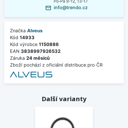
Po-Pá 9-12, 13-17
info@trendo.cz
mail_outline
Značka
Alveus
Kód
14933
Kód výrobce
1150886
EAN
3838997926532
Záruka
24 měsíců
Zboží pochází z oficiální distribuce pro ČR
Další varianty