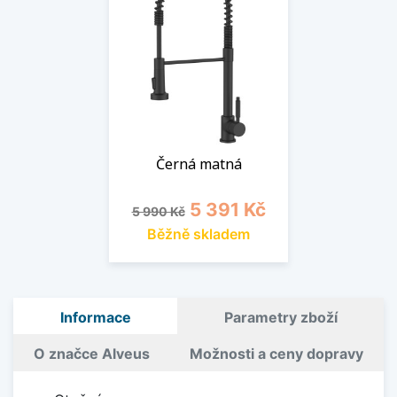
Černá matná
Běžná cena
Cena
5 391 Kč
5 990 Kč
Běžně skladem
Informace
Parametry zboží
O značce Alveus
Možnosti a ceny dopravy