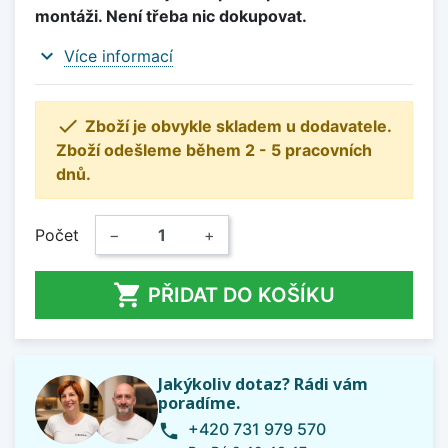
montáži. Není třeba nic dokupovat.
expand_more
Více informací

Zboží je obvykle skladem u dodavatele.
Zboží odešleme během 2 - 5 pracovních
dnů.
Počet
−
+

PŘIDAT DO KOŠÍKU
Jakýkoliv dotaz? Rádi vám
poradíme.
+420 731 979 570
phone