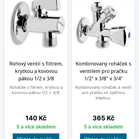
Rohový ventil s filtrem,
Kombinovaný roháček s
krytkou a kovovou
ventilem pro pračku
pákou 1/2 x 3/8
1/2" x 3/8" x 3/4"
Roháček s filtrem, krytkou a
Kombinovaný roháček a ventil
kovovou pákou 1/2 x 3/8.
pro pračku se zpětnou
klapkou.
Cena
Cena
140 Kč
365 Kč
5 a více skladem
5 a více skladem