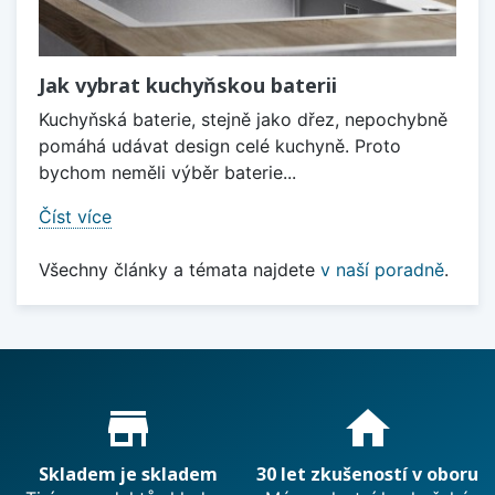
Jak vybrat kuchyňskou baterii
Kuchyňská baterie, stejně jako dřez, nepochybně
pomáhá udávat design celé kuchyně. Proto
bychom neměli výběr baterie...
Číst více
Všechny články a témata najdete
v naší poradně
.
Proč nakupovat u nás?
store_mall_directory
home
Skladem je skladem
30 let zkušeností v oboru