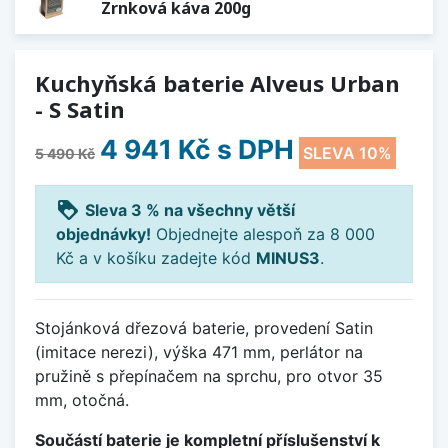
Zrnková káva 200g
Kuchyňská baterie Alveus Urban
- S Satin
4 941 Kč
s DPH
SLEVA 10%
5 490 Kč
loyalty
Sleva 3 % na všechny větší
objednávky!
Objednejte alespoň za 8 000
Kč a v košíku zadejte kód
MINUS3
.
Stojánková dřezová baterie, provedení Satin
(imitace nerezi), výška 471 mm, perlátor na
pružině s přepínačem na sprchu, pro otvor 35
mm, otočná.
Součástí baterie je kompletní příslušenství k