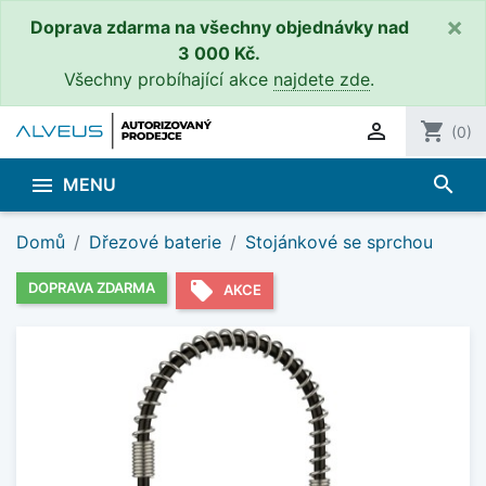
×
Doprava zdarma na všechny objednávky nad
3 000 Kč.
Všechny probíhající akce
najdete zde
.

shopping_cart
(0)
search

MENU
Domů
Dřezové baterie
Stojánkové se sprchou
local_offer
DOPRAVA ZDARMA
AKCE