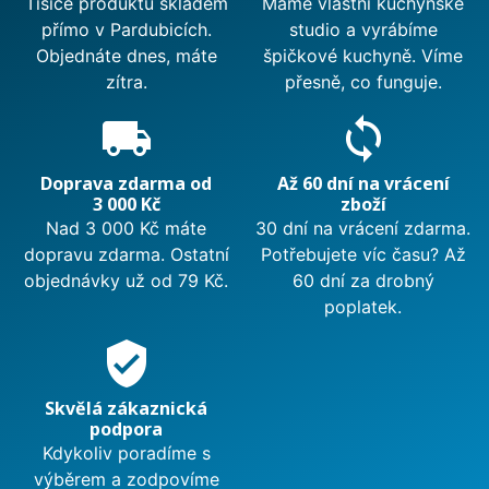
Tisíce produktů skladem
Máme vlastní kuchyňské
přímo v Pardubicích.
studio a vyrábíme
Objednáte dnes, máte
špičkové kuchyně. Víme
zítra.
přesně, co funguje.
local_shipping
sync
Doprava zdarma od
Až 60 dní na vrácení
3 000 Kč
zboží
Nad 3 000 Kč máte
30 dní na vrácení zdarma.
dopravu zdarma. Ostatní
Potřebujete víc času? Až
objednávky už od 79 Kč.
60 dní za drobný
poplatek.
verified_user
Skvělá zákaznická
podpora
Kdykoliv poradíme s
výběrem a zodpovíme