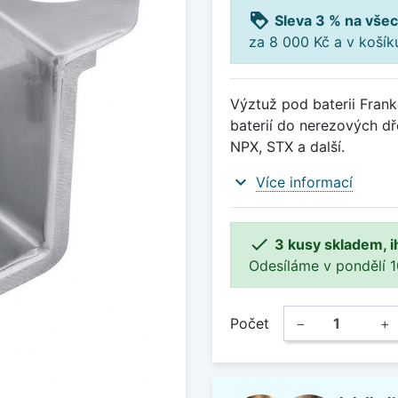
loyalty
Sleva 3 % na všec
za 8 000 Kč a v koší
Výztuž pod baterii Frank
baterií do nerezových d
NPX, STX a další.
expand_more
Více informací

3 kusy skladem, i
Odesíláme v pondělí 10.
Počet
−
+