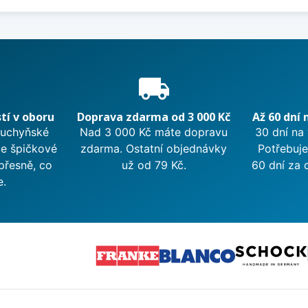
e
local_shipping
tí v oboru
Doprava zdarma od 3 000 Kč
Až 60 dní 
kuchyňské
Nad 3 000 Kč máte dopravu
30 dní na
me špičkové
zdarma. Ostatní objednávky
Potřebuje
přesně, co
už od 79 Kč.
60 dní za 
e.