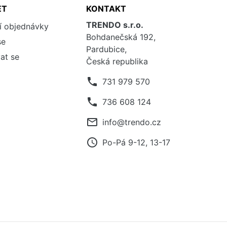
ET
KONTAKT
TRENDO s.r.o.
í objednávky
Bohdanečská 192,
se
Pardubice,
at se
Česká republika
phone
731 979 570
phone
736 608 124
mail_outline
info@trendo.cz
access_time
Po-Pá 9-12, 13-17