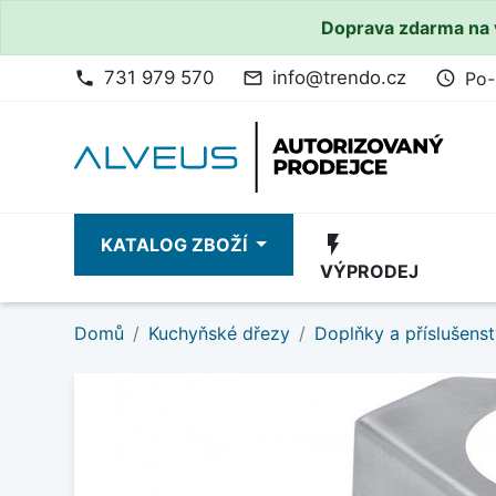
Doprava zdarma na 
731 979 570
info@trendo.cz
Po-
phone
mail_outline
access_time
flash_on
KATALOG ZBOŽÍ
VÝPRODEJ
Domů
Kuchyňské dřezy
Doplňky a příslušenst