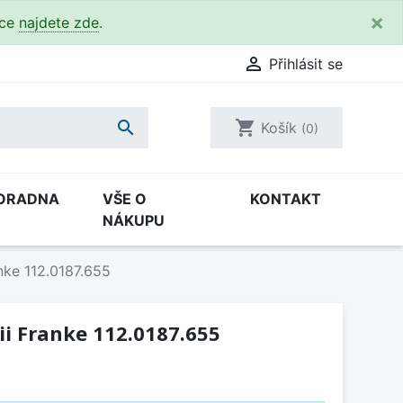
×
kce
najdete zde
.

Přihlásit se

shopping_cart
Košík
(0)
ORADNA
VŠE O
KONTAKT
NÁKUPU
nke 112.0187.655
ii Franke 112.0187.655