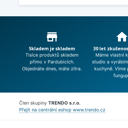
Proč nakupovat u nás?
store_mall_directory
hom
Skladem je skladem
30 let zkušenos
Tisíce produktů skladem
Máme vlastní 
přímo v Pardubicích.
studio a vyrábí
Objednáte dnes, máte zítra.
kuchyně. Víme 
funguj
Člen skupiny
TRENDO s.r.o.
Přejít na centrální eshop www.trendo.cz