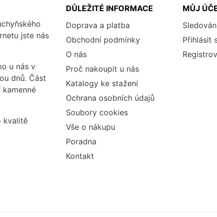
DŮLEŽITÉ INFORMACE
MŮJ ÚČ
kuchyňského
Doprava a platba
Sledován
rnetu jste nás
Obchodní podmínky
Přihlásit 
O nás
Registrov
o u nás v
Proč nakoupit u nás
vou dnů. Část
Katalogy ke stažení
ší kamenné
Ochrana osobních údajů
Soubory cookies
 kvalitě
Vše o nákupu
Poradna
Kontakt