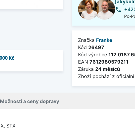
Jakýkol
+420
phone
Po-Pá
Značka
Franke
Kód
26497
Kód výrobce
112.0187.6
000 Kč
EAN
7612980579211
Záruka
24 měsíců
Zboží pochází z oficiální
Možnosti a ceny dopravy
X, STX