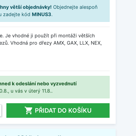
hny větší objednávky!
Objednejte alespoň
ku zadejte kód
MINUS3
.
e. Je vhodné ji použít při montáži větších
řezů. Vhodná pro dřezy AMX, GAX, LLX, NEX,
hned k odeslání nebo vyzvednutí
8., u vás v úterý 11.8..

PŘIDAT DO KOŠÍKU