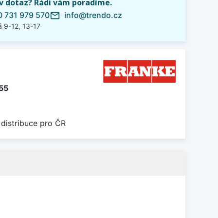
iv dotaz? Rádi vám poradíme.
 731 979 570
info@trendo.cz
mail_outline
 9-12, 13-17
55
 distribuce pro ČR