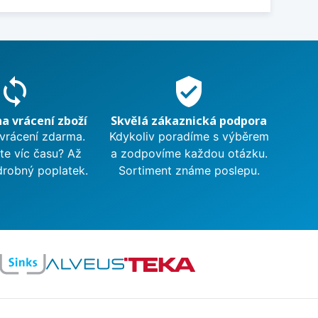
sync
verified_user
na vrácení zboží
Skvělá zákaznická podpora
 vrácení zdarma.
Kdykoliv poradíme s výběrem
te víc času? Až
a zodpovíme každou otázku.
drobný poplatek.
Sortiment známe poslepu.