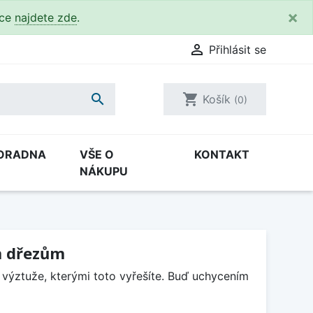
×
kce
najdete zde
.

Přihlásit se

shopping_cart
Košík
(0)
ORADNA
VŠE O
KONTAKT
NÁKUPU
m dřezům
 výztuže, kterými toto vyřešíte. Buď uchycením