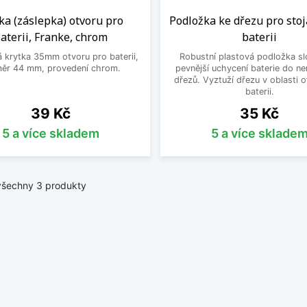
ka (záslepka) otvoru pro
Podložka ke dřezu pro sto
aterii, Franke, chrom
baterii
 krytka 35mm otvoru pro baterii,
Robustní plastová podložka sl
ěr 44 mm, provedení chrom.
pevnější uchycení baterie do n
dřezů. Vyztuží dřezu v oblasti 
baterii.
Cena
Cena
39 Kč
35 Kč
5 a více skladem
5 a více sklade
všechny 3 produkty