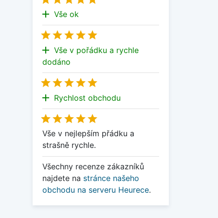
add
Vše ok





add
Vše v pořádku a rychle
dodáno





add
Rychlost obchodu





Vše v nejlepším přádku a
strašně rychle.
Všechny recenze zákazníků
najdete na
stránce našeho
obchodu na serveru Heurece
.