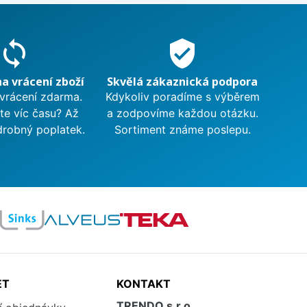
sync
verified_user
na vrácení zboží
Skvělá zákaznická podpora
 vrácení zdarma.
Kdykoliv poradíme s výběrem
te víc času? Až
a zodpovíme každou otázku.
drobný poplatek.
Sortiment známe poslepu.
ET
KONTAKT
TRENDO s.r.o.