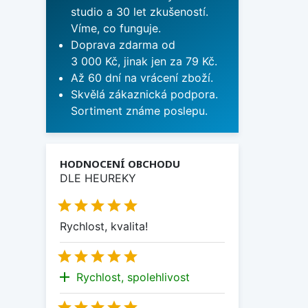
studio a 30 let zkušeností.
Víme, co funguje.
Doprava zdarma od
3 000 Kč, jinak jen za 79 Kč.
Až 60 dní na vrácení zboží.
Skvělá zákaznická podpora.
Sortiment známe poslepu.
HODNOCENÍ OBCHODU
DLE HEUREKY





Rychlost, kvalita!





add
Rychlost, spolehlivost




