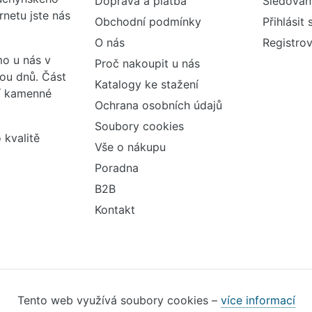
Doprava a platba
Sledován
rnetu jste nás
Obchodní podmínky
Přihlásit 
O nás
Registrov
o u nás v
Proč nakoupit u nás
vou dnů. Část
Katalogy ke stažení
ší kamenné
Ochrana osobních údajů
Soubory cookies
 kvalitě
Vše o nákupu
Poradna
B2B
Kontakt
Tento web využívá soubory cookies –
více informací