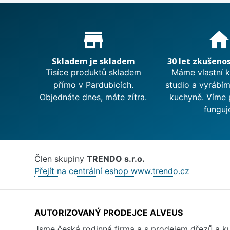
Proč nakupovat u nás?
store_mall_directory
hom
Skladem je skladem
30 let zkušenos
Tisíce produktů skladem
Máme vlastní 
přímo v Pardubicích.
studio a vyrábí
Objednáte dnes, máte zítra.
kuchyně. Víme 
funguj
Člen skupiny
TRENDO s.r.o.
Přejít na centrální eshop www.trendo.cz
AUTORIZOVANÝ PRODEJCE ALVEUS
Jsme česká rodinná firma a s prodejem dřezů a 