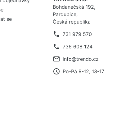
í objednávky
Bohdanečská 192,
se
Pardubice,
at se
Česká republika
phone
731 979 570
phone
736 608 124
mail_outline
info@trendo.cz
access_time
Po-Pá 9-12, 13-17