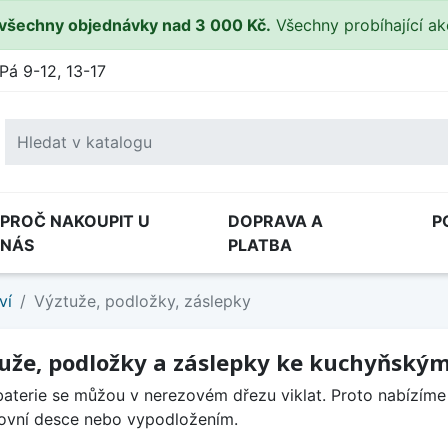
všechny objednávky nad 3 000 Kč.
Všechny probíhající a
Pá 9-12, 13-17
PROČ NAKOUPIT U
DOPRAVA A
P
NÁS
PLATBA
ví
Výztuže, podložky, záslepky
uže, podložky a záslepky ke kuchyňský
baterie se můžou v nerezovém dřezu viklat. Proto nabízíme
ovní desce nebo vypodložením.