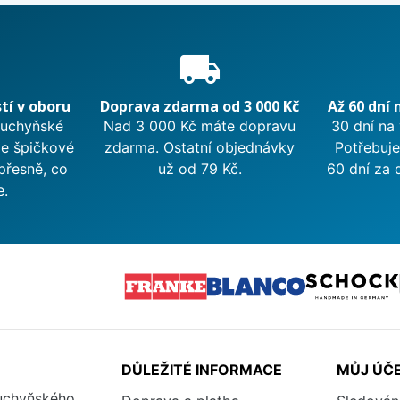
e
local_shipping
tí v oboru
Doprava zdarma od 3 000 Kč
Až 60 dní 
kuchyňské
Nad 3 000 Kč máte dopravu
30 dní na
me špičkové
zdarma. Ostatní objednávky
Potřebuje
přesně, co
už od 79 Kč.
60 dní za 
e.
DŮLEŽITÉ INFORMACE
MŮJ ÚČ
kuchyňského