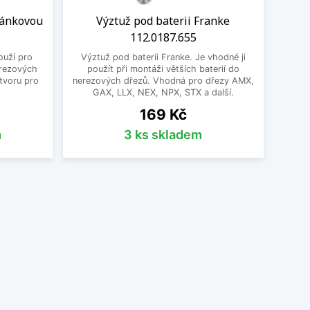
jánkovou
Výztuž pod baterii Franke
112.0187.655
ouží pro
Výztuž pod baterii Franke. Je vhodné ji
erezových
použít při montáži větších baterií do
otvoru pro
nerezových dřezů. Vhodná pro dřezy AMX,
GAX, LLX, NEX, NPX, STX a další.
Cena
169 Kč
m
3 ks skladem