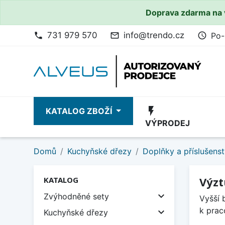
Doprava zdarma na 
731 979 570
info@trendo.cz
Po-
phone
mail_outline
access_time
flash_on
KATALOG ZBOŽÍ
VÝPRODEJ
Domů
Kuchyňské dřezy
Doplňky a příslušenst
Výzt
KATALOG

Zvýhodněné sety
Vyšší 
k prac

Kuchyňské dřezy