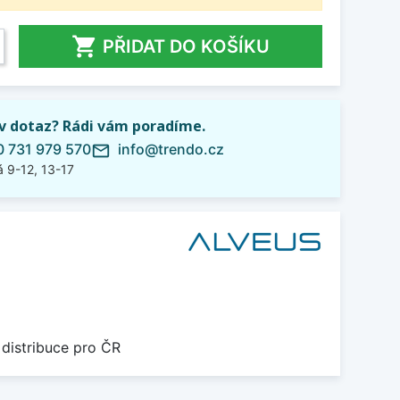

PŘIDAT DO KOŠÍKU
iv dotaz? Rádi vám poradíme.
 731 979 570
info@trendo.cz
mail_outline
 9-12, 13-17
 distribuce pro ČR