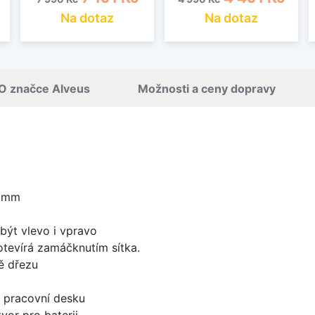
Na dotaz
Na dotaz
O značce Alveus
Možnosti a ceny dopravy
0 mm
být vlevo i vpravo
 otevírá zamáčknutím sítka.
ě dřezu
d pracovní desku
vor pro baterii.