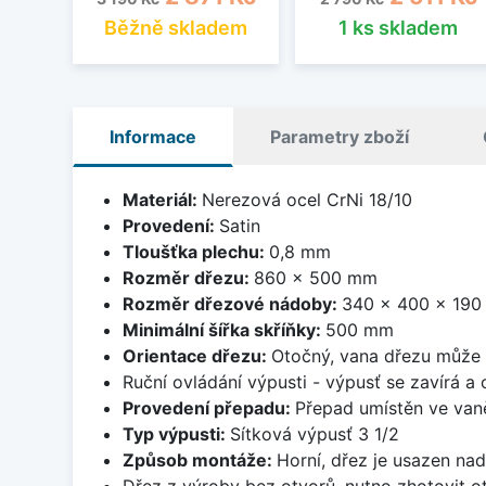
Běžně skladem
1 ks skladem
Informace
Parametry zboží
Materiál:
Nerezová ocel CrNi 18/10
Provedení:
Satin
Tloušťka plechu:
0,8 mm
Rozměr dřezu:
860 x 500 mm
Rozměr dřezové nádoby:
340 x 400 x 19
Minimální šířka skříňky:
500 mm
Orientace dřezu:
Otočný, vana dřezu může 
Ruční ovládání výpusti - výpusť se zavírá a
Provedení přepadu:
Přepad umístěn ve van
Typ výpusti:
Sítková výpusť 3 1/2
Způsob montáže:
Horní, dřez je usazen na
Dřez z výroby bez otvorů, nutno zhotovit ot