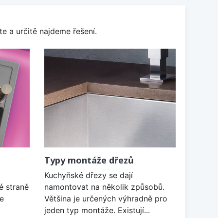
e a určitě najdeme řešení.
Typy montáže dřezů
k
Kuchyňské dřezy se dají
é straně
namontovat na několik způsobů.
je
Většina je určených výhradně pro
jeden typ montáže. Existují...