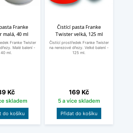
 pasta Franke
Čistící pasta Franke
Po
r malá, 40 ml
Twister velká, 125 ml
s
ředek Franke Twister
Čistící prostředek Franke Twister
Robust
dřezy. Malé balení -
na nerezové dřezy. Velké balení -
pro p
40 ml.
125 ml.
nerez
v o
Cena
Cena
89 Kč
169 Kč
íce skladem
5 a více skladem
t do košíku
Přidat do košíku