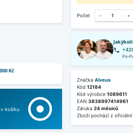
Počet
−
+
Jakýkol
+420
phone
Po-Pá
000 Kč
Značka
Alveus
Kód
12184
Kód výrobce
1089611
adjust
EAN
3838997414961
Záruka
24 měsíců
 v košíku
Zboží pochází z oficiální