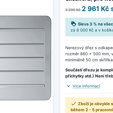
2 961 Kč
3 290 Kč
loyalty
Sleva 3 % na všec
za 8 000 Kč a v koší
Nerezový dřez s odkapem
rozměr 860 x 500 mm, v
minimálně 50 cm skříňka
Součástí dřezu je komple
příchytky atd.) Není tře
expand_more
Více informací

Zboží je obvykle
během 2 - 5 pracovní