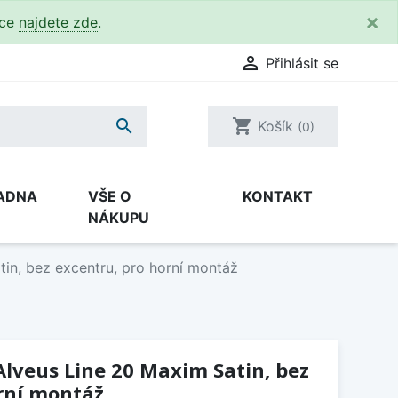
×
kce
najdete zde
.

Přihlásit se

shopping_cart
Košík
(0)
ADNA
VŠE O
KONTAKT
NÁKUPU
in, bez excentru, pro horní montáž
lveus Line 20 Maxim Satin, bez
rní montáž