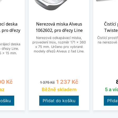
ecí deska
Nerezová miska Alveus
Čistící
 pro dřezy
1062602, pro dřezy Line
Twiste
Nerezová odkapávací miska,
Čistící prost
provedení Inox, rozměr 171 x 360
na nerezové 
krájecí deska
x 75 mm. Určeno pro vybrané
 dřezy Line.
modely dřezů Alveus z řad Line.
5 x 15 mm.
na
Běžná cena
Cena
0 Kč
1 237 Kč
1 375 Kč
az
Běžně skladem
5 a v
košíku
Přidat do košíku
Přida