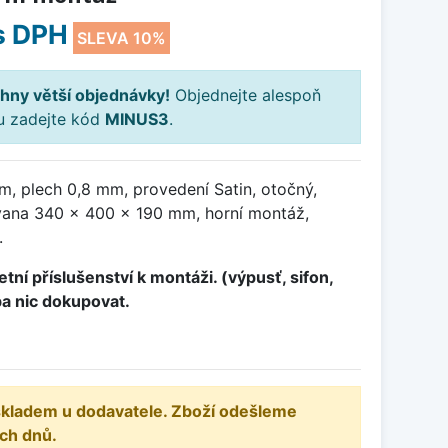
s DPH
SLEVA 10%
hny větší objednávky!
Objednejte alespoň
ku zadejte kód
MINUS3
.
, plech 0,8 mm, provedení Satin, otočný,
ana 340 x 400 x 190 mm, horní montáž,
.
tní příslušenství k montáži. (výpusť, sifon,
ba nic dokupovat.
 skladem u dodavatele. Zboží odešleme
ch dnů.