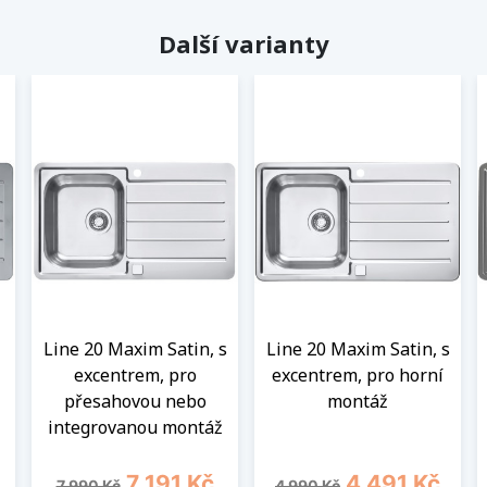
Další varianty
Line 20 Maxim Satin, s
Line 20 Maxim Satin, s
excentrem, pro
excentrem, pro horní
přesahovou nebo
montáž
integrovanou montáž
Běžná cena
Cena
Běžná cena
Cena
7 191 Kč
4 491 Kč
7 990 Kč
4 990 Kč