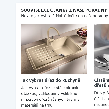
SOUVISEJÍCÍ ČLÁNKY Z NAŠÍ PORADNY
Nevíte jak vybrat? Nahlédněte do naší poradny 
Jak vybrat dřez do kuchyně
Čištěn
dřezů
Jak vybrat dřez je stále aktuální
Dřezy A
otázkou, vzhledem v velikému
čištit 
množství dřezů různých tvarů a
nezaned
materiálů na trhu.