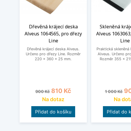
Dřevěná krájecí deska
Skleněná kráj
Alveus 1064565, pro dřezy
Alveus 1063063,
Line
Line
Dřevěná krájecí deska Alveus.
Praktická skleněná 
Určeno pro dřezy Line. Rozměr
Alveus. Určeno pro
220 x 360 x 25 mm.
Rozměr 355 x 21
Běžná cena
Cena
Běžná cena
Ce
810 Kč
90
900 Kč
1 000 Kč
Na dotaz
Na dot
Přidat do košíku
Přidat do 