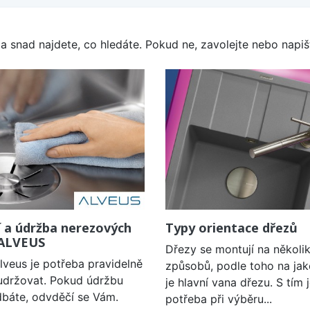
a snad najdete, co hledáte. Pokud ne, zavolejte nebo napišt
í a údržba nerezových
Typy orientace dřezů
 ALVEUS
Dřezy se montují na několi
lveus je potřeba pravidelně
způsobů, podle toho na jak
a udržovat. Pokud údržbu
je hlavní vana dřezu. S tím 
báte, odvděčí se Vám.
potřeba při výběru...