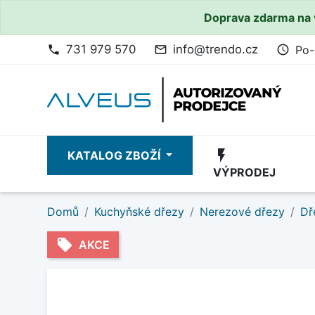
Doprava zdarma na 
731 979 570
info@trendo.cz
Po-
phone
mail_outline
access_time
flash_on
KATALOG ZBOŽÍ
VÝPRODEJ
Domů
Kuchyňské dřezy
Nerezové dřezy
Dř
local_offer
AKCE