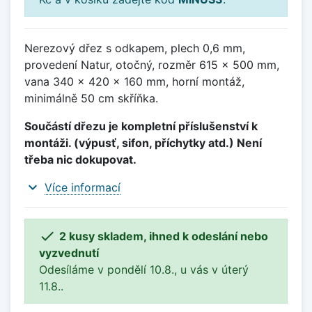
Nerezový dřez s odkapem, plech 0,6 mm,
provedení Natur, otočný, rozměr 615 x 500 mm,
vana 340 x 420 x 160 mm, horní montáž,
minimálně 50 cm skříňka.
Součástí dřezu je kompletní příslušenství k
montáži. (výpusť, sifon, příchytky atd.) Není
třeba nic dokupovat.
expand_more
Více informací

2 kusy skladem, ihned k odeslání nebo
vyzvednutí
Odesíláme v pondělí 10.8., u vás v úterý
11.8..