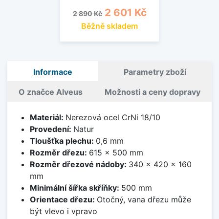
Běžná cena
Cena
2 601 Kč
2 890 Kč
Běžně skladem
Informace
Parametry zboží
O značce Alveus
Možnosti a ceny dopravy
Materiál:
Nerezová ocel CrNi 18/10
Provedení:
Natur
Tloušťka plechu:
0,6 mm
Rozměr dřezu:
615 x 500 mm
Rozměr dřezové nádoby:
340 x 420 x 160
mm
Minimální šířka skříňky:
500 mm
Orientace dřezu:
Otočný, vana dřezu může
být vlevo i vpravo