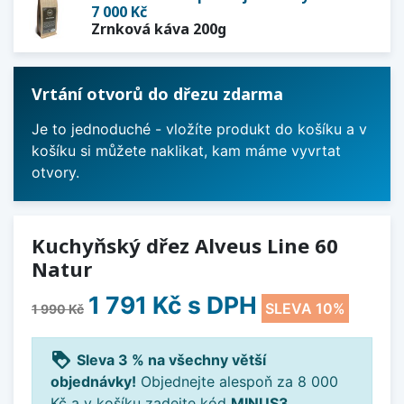
7 000 Kč
Zrnková káva 200g
Vrtání otvorů do dřezu zdarma
Je to jednoduché - vložíte produkt do košíku a v
košíku si můžete naklikat, kam máme vyvrtat
otvory.
Kuchyňský dřez Alveus Line 60
Natur
1 791 Kč
s DPH
SLEVA 10%
1 990 Kč
loyalty
Sleva 3 % na všechny větší
objednávky!
Objednejte alespoň za 8 000
Kč a v košíku zadejte kód
MINUS3
.