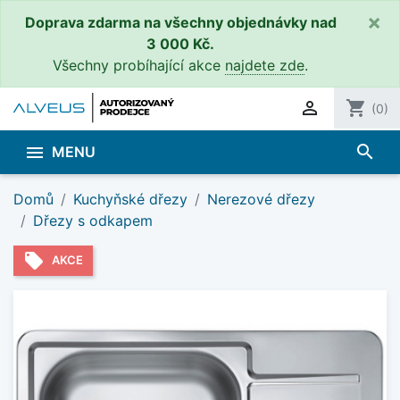
×
Doprava zdarma na všechny objednávky nad
3 000 Kč.
Všechny probíhající akce
najdete zde
.

shopping_cart
(0)
search

MENU
Domů
Kuchyňské dřezy
Nerezové dřezy
Dřezy s odkapem
local_offer
AKCE