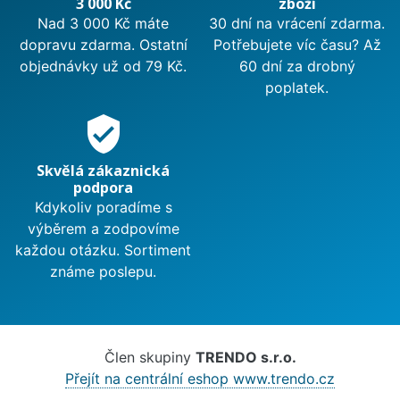
3 000 Kč
zboží
Nad 3 000 Kč máte
30 dní na vrácení zdarma.
dopravu zdarma. Ostatní
Potřebujete víc času? Až
objednávky už od 79 Kč.
60 dní za drobný
poplatek.
verified_user
Skvělá zákaznická
podpora
Kdykoliv poradíme s
výběrem a zodpovíme
každou otázku. Sortiment
známe poslepu.
Člen skupiny
TRENDO s.r.o.
Přejít na centrální eshop www.trendo.cz