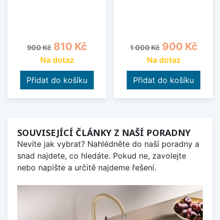
Běžná cena
Cena
Běžná cena
Cena
810 Kč
900 Kč
900 Kč
1 000 Kč
Na dotaz
Na dotaz
Přidat do košíku
Přidat do košíku
SOUVISEJÍCÍ ČLÁNKY Z NAŠÍ PORADNY
Nevíte jak vybrat? Nahlédněte do naší poradny a
snad najdete, co hledáte. Pokud ne, zavolejte
nebo napište a určitě najdeme řešení.