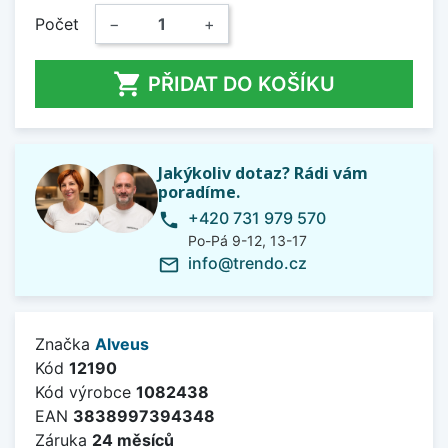
Počet
−
+

PŘIDAT DO KOŠÍKU
Jakýkoliv dotaz? Rádi vám
poradíme.
+420 731 979 570
phone
Po-Pá 9-12, 13-17
info@trendo.cz
mail_outline
Značka
Alveus
Kód
12190
Kód výrobce
1082438
EAN
3838997394348
Záruka
24 měsíců