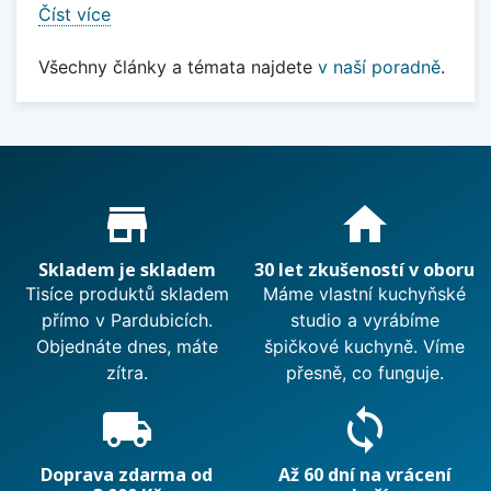
Číst více
Všechny články a témata najdete
v naší poradně
.
Proč nakupovat u nás?
store_mall_directory
home
Skladem je skladem
30 let zkušeností v oboru
Tisíce produktů skladem
Máme vlastní kuchyňské
přímo v Pardubicích.
studio a vyrábíme
Objednáte dnes, máte
špičkové kuchyně. Víme
zítra.
přesně, co funguje.
local_shipping
sync
Doprava zdarma od
Až 60 dní na vrácení