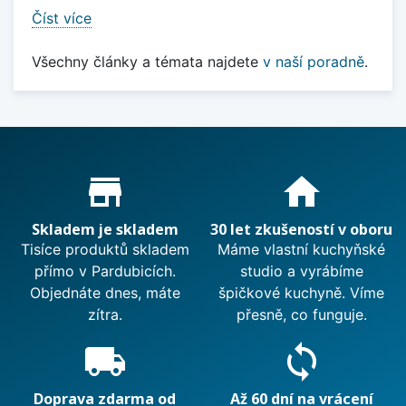
Číst více
Všechny články a témata najdete
v naší poradně
.
Proč nakupovat u nás?
store_mall_directory
home
Skladem je skladem
30 let zkušeností v oboru
Tisíce produktů skladem
Máme vlastní kuchyňské
přímo v Pardubicích.
studio a vyrábíme
Objednáte dnes, máte
špičkové kuchyně. Víme
zítra.
přesně, co funguje.
local_shipping
sync
Doprava zdarma od
Až 60 dní na vrácení