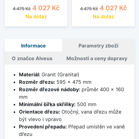
Běžná cena
Cena
Běžná cena
Cena
4 027 Kč
4 027 Kč
4 475 Kč
4 475 Kč
Na dotaz
Na dotaz
Informace
Parametry zboží
O značce Alveus
Možnosti a ceny dopravy
Materiál:
Granit (Granital)
Rozměr dřezu:
595 x 475 mm
Rozměr dřezové nádoby:
průměr 400 x 160
mm
Minimální šířka skříňky:
500 mm
Orientace dřezu:
Otočný, vana dřezu může
být vlevo i vpravo
Provedení přepadu:
Přepad umístěn ve vaně
dřezu