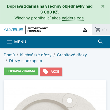
×
Doprava zdarma na všechny objednávky nad
3 000 Kč.
Všechny probíhající akce
najdete zde
.

shopping_cart
(0)
search

MENU
Domů
Kuchyňské dřezy
Granitové dřezy
Dřezy s odkapem
local_offer
DOPRAVA ZDARMA
AKCE