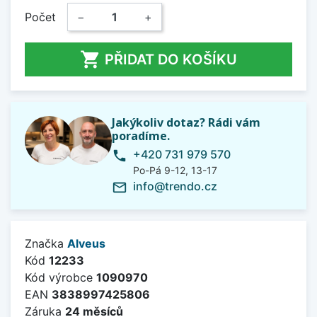
Počet
−
+

PŘIDAT DO KOŠÍKU
Jakýkoliv dotaz? Rádi vám
poradíme.
+420 731 979 570
phone
Po-Pá 9-12, 13-17
info@trendo.cz
mail_outline
Značka
Alveus
Kód
12233
Kód výrobce
1090970
EAN
3838997425806
Záruka
24 měsíců