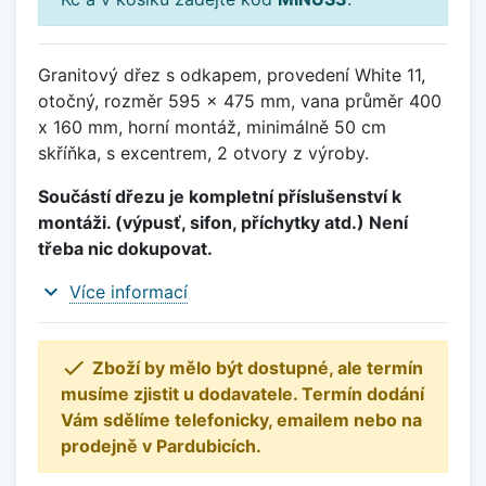
Granitový dřez s odkapem, provedení White 11,
otočný, rozměr 595 x 475 mm, vana průměr 400
x 160 mm, horní montáž, minimálně 50 cm
skříňka, s excentrem, 2 otvory z výroby.
Součástí dřezu je kompletní příslušenství k
montáži. (výpusť, sifon, příchytky atd.) Není
třeba nic dokupovat.
expand_more
Více informací

Zboží by mělo být dostupné, ale termín
musíme zjistit u dodavatele. Termín dodání
Vám sdělíme telefonicky, emailem nebo na
prodejně v Pardubicích.