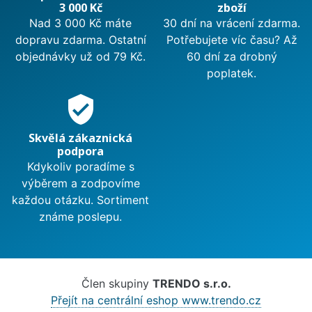
3 000 Kč
zboží
Nad 3 000 Kč máte
30 dní na vrácení zdarma.
dopravu zdarma. Ostatní
Potřebujete víc času? Až
objednávky už od 79 Kč.
60 dní za drobný
poplatek.
verified_user
Skvělá zákaznická
podpora
Kdykoliv poradíme s
výběrem a zodpovíme
každou otázku. Sortiment
známe poslepu.
Člen skupiny
TRENDO s.r.o.
Přejít na centrální eshop www.trendo.cz