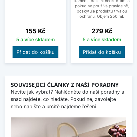
kámen s dalšími nečistotami a
pokud se používá pravidelně,
poskytuje produktu trvalou
ochranu. Objem 250 ml.
Cena
Cena
155 Kč
279 Kč
5 a více skladem
5 a více skladem
Přidat do košíku
Přidat do košíku
SOUVISEJÍCÍ ČLÁNKY Z NAŠÍ PORADNY
Nevíte jak vybrat? Nahlédněte do naší poradny a
snad najdete, co hledáte. Pokud ne, zavolejte
nebo napište a určitě najdeme řešení.