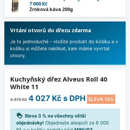
7 000 Kč
Zrnková káva 200g
Vrtání otvorů do dřezu zdarma
Je to jednoduché - vložíte produkt do košíku a v
košíku si můžete naklikat, kam máme vyvrtat
otvory.
Kuchyňský dřez Alveus Roll 40
White 11
4 027 Kč
s DPH
SLEVA 10%
4 475 Kč
loyalty
Sleva 3 % na všechny větší
objednávky!
Objednejte alespoň za 8 000
Kč a v košíku zadejte kód
MINUS3
.